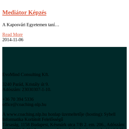
Mediátor Képzés
A Kaposvári Egyetemen taní…
Read More
2014-11-06
EvoMind Consulting Kft.
3240 Parád, Kristály út 9.
Adószám: 23030307-1-10.
+36 70 394 5336
office@coaching-nlp.hu
A www.coaching.nlp.hu honlap üzemeltetője (hosting): Sybell
Informatika Korlátolt Felelősségű
Társaság, 1158 Budapest, Késmárk utca 7/B 2. em. 206., Adószám: