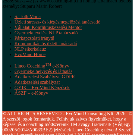
25859502-2-42 | A www.coaching-nlp.hu honlap tartalmáért felelős
személy: Stuparu Marin Robert
S. Toth Marta
Üzleti stressz- és kiégésmegelőzési tanácsadó
Vállalati Konfliktuskezelési Mentor
Gyermeknevelési NLP tanácsadó
Párkapcsolati iránytű
Kommunikációs üzleti tanácsadó
NLP sikerkalauz
EvoMind Home
TM
Lineo Coaching
e-Könyv
Gyermekelhelyezés és láthatás
Adatkezelési Szabályzat GDPR
Adatkezelési szabályzat
GYIK – EvoMind Képzések
ÁSZF – e-Könyv
© ALL RIGHTS RESERVED - EvoMind Consulting Kft. 2026 | ©
A szerzői jogok fenntartjuk. Felhívjuk szíves figyelmüket, hogy a
képzési és a coaching módszereink TM avagy Trademark (Védjegy
000205/2014/A0089BE2) jelzésűek Lineo Coaching néven! Szerzői