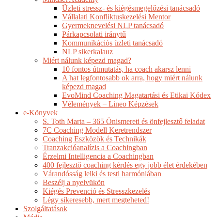
Üzleti stressz- és kiégésmegelőzési tanácsadó
Vállalati Konfliktuskezelési Mentor
Gyermeknevelési NLP tanácsadó
Párkapcsolati iránytű
Kommunikációs üzleti tanácsadó
NLP sikerkalauz
Miért nálunk képezd magad?
10 fontos útmutatás, ha coach akarsz lenni
A hat legfontosabb ok arra, hogy miért nálunk
képezd magad
EvoMind Coaching Magatartási és Etikai Kódex
Vélemények – Lineo Képzések
e-Könyvek
S. Toth Marta – 365 Önismereti és önfejlesztő feladat
7C Coaching Modell Keretrendszer
Coaching Eszközök és Technikák
Tranzakcióanalízis a Coachingban
Érzelmi Intelligencia a Coachingban
400 fejlesztő coaching kérdés egy jobb élet érdekében
Várandósság lelki és testi harmóniában
Beszélj a nyelvükön
Kiégés Prevenció és Stresszkezelés
Légy sikeresebb, mert megteheted!
Szolgáltatások