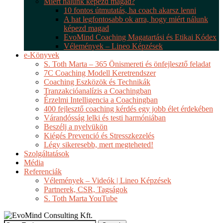
Miért nálunk képezd magad?
10 fontos útmutatás, ha coach akarsz lenni
A hat legfontosabb ok arra, hogy miért nálunk
képezd magad
EvoMind Coaching Magatartási és Etikai Kódex
Vélemények – Lineo Képzések
e-Könyvek
S. Toth Marta – 365 Önismereti és önfejlesztő feladat
7C Coaching Modell Keretrendszer
Coaching Eszközök és Technikák
Tranzakcióanalízis a Coachingban
Érzelmi Intelligencia a Coachingban
400 fejlesztő coaching kérdés egy jobb élet érdekében
Várandósság lelki és testi harmóniában
Beszélj a nyelvükön
Kiégés Prevenció és Stresszkezelés
Légy sikeresebb, mert megteheted!
Szolgáltatások
Média
Referenciák
Vélemények – Videók | Lineo Képzések
Partnerek, CSR, Tagságok
S. Toth Marta YouTube