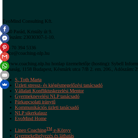
EvoMind Consulting Kft.
3240 Parád, Kristály út 9.
Adószám: 23030307-1-10.
+36 70 394 5336
office@coaching-nlp.hu
A www.coaching.nlp.hu honlap üzemeltetője (hosting): Sybell Informa
Társaság, 1158 Budapest, Késmárk utca 7/B 2. em. 206., Adószám: 2
S. Toth Marta
Üzleti stressz- és kiégésmegelőzési tanácsadó
Vállalati Konfliktuskezelési Mentor
Gyermeknevelési NLP tanácsadó
Párkapcsolati iránytű
Kommunikációs üzleti tanácsadó
NLP sikerkalauz
EvoMind Home
TM
Lineo Coaching
e-Könyv
Gyermekelhelyezés és láthatás