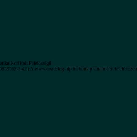
tika Korlátolt Felelősségű
5859502-2-42 | A www.coaching-nlp.hu honlap tartalmáért felelős sze