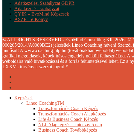
Adatkezelési Szabályzat GDPR
Adatkezelési szabályzat
GYIK – EvoMind Képzések
ÁSZF – e-Könyv
© ALL RIGHTS RESERVED - EvoMind Consulting Kft. 2026 | © A szer
000205/2014/A0089BE2) jelzésűek Lineo Coaching néven! Szerzői jog
minősül! A www.coaching-nlp.hu (továbbiakban weboldal) weboldal sz
grafikai megoldások, képek írásos engedély nélküli felhasználása. A we
weboldalra való hivatkozással és a forrás feltüntetésével lehet. Ez a 
LXXVI. törvény a szerzői jogról *
facebook
youtube
instagram
Close
Képzések
Menu
Lineo CoachingTM
Transzformációs Coach Képzés
Transzformációs Coach Alapképzés
Life és Business Coach Képzés
NLP Alapképzés – Intenzív 5 nap
Business Coach Továbbképzés