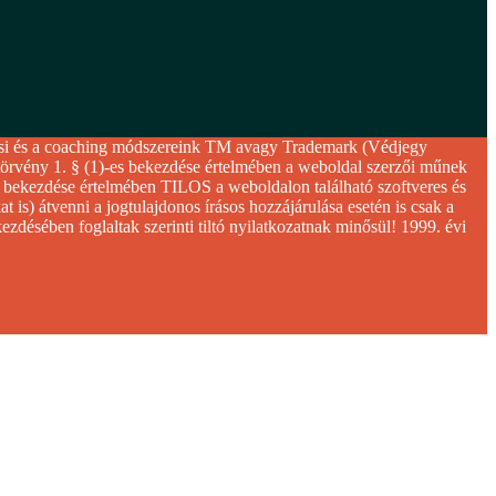
si és a coaching módszereink TM avagy Trademark (Védjegy
rvény 1. § (1)-es bekezdése értelmében a weboldal szerzői műnek
 bekezdése értelmében TILOS a weboldalon található szoftveres és
 is) átvenni a jogtulajdonos írásos hozzájárulása esetén is csak a
ezdésében foglaltak szerinti tiltó nyilatkozatnak minősül! 1999. évi