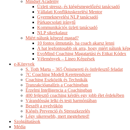
Mindset Academy
Üzleti stressz- és kiégésmegelőzési tanácsadó
Vállalati Konfliktuskezelési Mentor
Gyermeknevelési NLP tanácsadó
Párkapcsolati iránytű
Kommunikációs üzleti tanácsadó
NLP sikerkalauz
Miért nálunk képezd magad?
10 fontos útmutatás, ha coach akarsz lenni
A hat legfontosabb ok arra, hogy miért nálunk ké
EvoMind Coaching Magatartási és Etikai Kódex
Vélemények – Lineo Képzések
e-Könyvek
S. Toth Marta – 365 Önismereti és önfejlesztő feladat
7C Coaching Modell Keretrendszer
Coaching Eszközök és Technikák
Tranzakcióanalízis a Coachingban
Érzelmi Intelligencia a Coachingban
400 fejlesztő coaching kérdés egy jobb élet érdekében
Várandósság lelki és testi harmóniában
Beszélj a nyelvükön
Kiégés Prevenció és Stresszkezelés
Légy sikeresebb, mert megteheted!
Szolgáltatások
Média