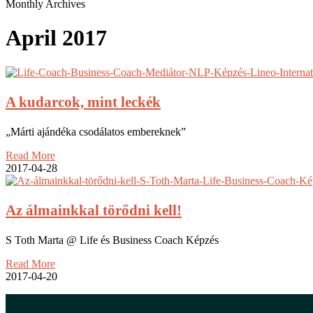
Close
Monthly Archives
Search
April 2017
A kudarcok, mint leckék
„Márti ajándéka csodálatos embereknek”
Read More
2017-04-28
Az álmainkkal törődni kell!
S Toth Marta @ Life és Business Coach Képzés
Read More
2017-04-20