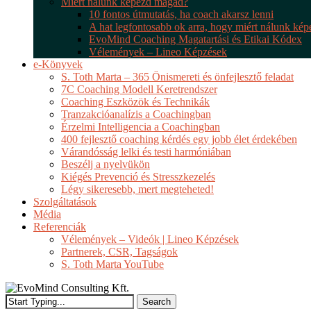
Miért nálunk képezd magad?
10 fontos útmutatás, ha coach akarsz lenni
A hat legfontosabb ok arra, hogy miért nálunk ké
EvoMind Coaching Magatartási és Etikai Kódex
Vélemények – Lineo Képzések
e-Könyvek
S. Toth Marta – 365 Önismereti és önfejlesztő feladat
7C Coaching Modell Keretrendszer
Coaching Eszközök és Technikák
Tranzakcióanalízis a Coachingban
Érzelmi Intelligencia a Coachingban
400 fejlesztő coaching kérdés egy jobb élet érdekében
Várandósság lelki és testi harmóniában
Beszélj a nyelvükön
Kiégés Prevenció és Stresszkezelés
Légy sikeresebb, mert megteheted!
Szolgáltatások
Média
Referenciák
Vélemények – Videók | Lineo Képzések
Partnerek, CSR, Tagságok
S. Toth Marta YouTube
Search