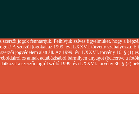
zői jogok fenntartjuk. Felhívjuk szíves figyelmüket, hogy a képzé
ok! A szerzői jogokat az 1999. évi LXXVI. törvény szabályozza. E tö
erzői jogvédelem alatt áll. Az 1999. évi LXXVI. törvény 16. § (1)-es
boldalról és annak adatbázisából bármilyen anyagot (beleértve a fotókat
nyilatkozat a szerzői jogról szóló 1999. évi LXXVI. törvény 36. § (2) bek