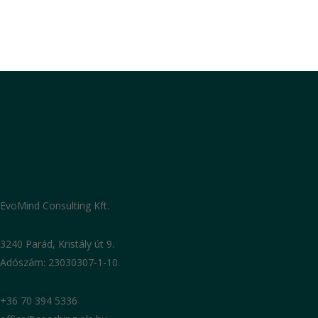
Read More
2017-05-04
A HVG Állábörzén is a maximumot
teljesítettük
EvoMind Consulting Kft.
HVG Állásbörzé 2017
3240 Parád, Kristály út 9.
Adószám: 23030307-1-10.
Read More
+36 70 394 5336