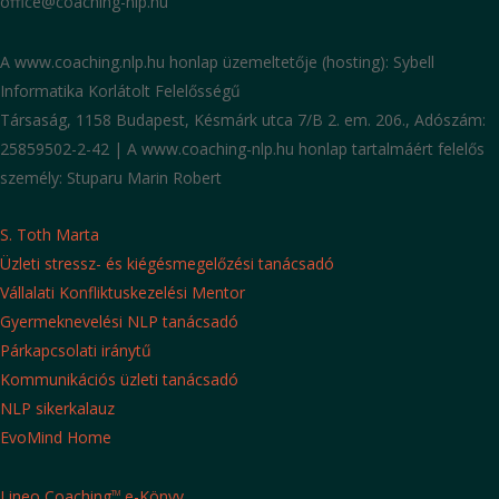
office@coaching-nlp.hu
A www.coaching.nlp.hu honlap üzemeltetője (hosting): Sybell
Informatika Korlátolt Felelősségű
Társaság, 1158 Budapest, Késmárk utca 7/B 2. em. 206., Adószám:
25859502-2-42 | A www.coaching-nlp.hu honlap tartalmáért felelős
személy: Stuparu Marin Robert
S. Toth Marta
Üzleti stressz- és kiégésmegelőzési tanácsadó
Vállalati Konfliktuskezelési Mentor
Gyermeknevelési NLP tanácsadó
Párkapcsolati iránytű
Kommunikációs üzleti tanácsadó
NLP sikerkalauz
EvoMind Home
Lineo Coaching
e-Könyv
TM