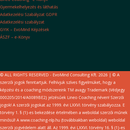
Gyermekelhelyezés és láthatás
Adatkezelési Szabályzat GDPR
Adatkezelési szabályzat
GYIK – EvoMind Képzések
ÁSZF – e-Könyv
© ALL RIGHTS RESERVED - EvoMind Consulting Kft. 2026 | © A
szerzői jogok fenntartjuk. Felhívjuk szíves figyelmüket, hogy a
képzési és a coaching módszereink TM avagy Trademark (Védjegy
000205/2014/A0089BE2) jelzésűek Lineo Coaching néven! Szerzői
jogok! A szerzői jogokat az 1999. évi LXXVI. törvény szabályozza. E
törvény 1. § (1)-es bekezdése értelmében a weboldal szerzői műnek
minősül! A www.coaching-nlp.hu (továbbiakban weboldal) weboldal
szerzői jogvédelem alatt áll. Az 1999. évi LXXVI. törvény 16. § (1)-es