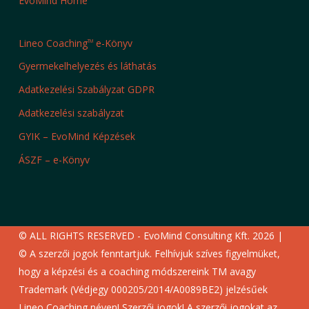
EvoMind Home
Lineo Coaching
e-Könyv
TM
Gyermekelhelyezés és láthatás
Adatkezelési Szabályzat GDPR
Adatkezelési szabályzat
GYIK – EvoMind Képzések
ÁSZF – e-Könyv
© ALL RIGHTS RESERVED - EvoMind Consulting Kft. 2026 |
© A szerzői jogok fenntartjuk. Felhívjuk szíves figyelmüket,
hogy a képzési és a coaching módszereink TM avagy
Trademark (Védjegy 000205/2014/A0089BE2) jelzésűek
Lineo Coaching néven! Szerzői jogok! A szerzői jogokat az