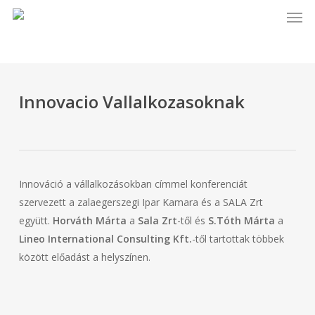
Men
Skip
to
main
content
Innovacio Vallalkozasoknak
Innováció a vállalkozásokban címmel konferenciát
szervezett a zalaegerszegi Ipar Kamara és a SALA Zrt
együtt.
Horváth Márta
a
Sala Zrt
-től és
S.Tóth Márta
a
Lineo International Consulting Kft.
-től tartottak többek
között előadást a helyszínen.