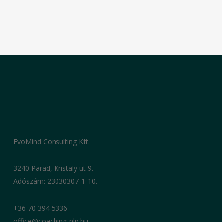
EvoMind Consulting Kft.
3240 Parád, Kristály út 9.
Adószám: 23030307-1-10.
+36 70 394 5336
office@coaching-nlp.hu