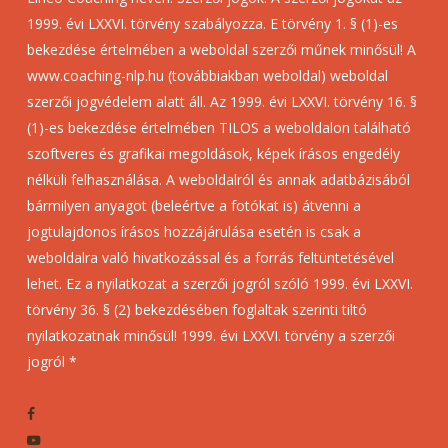
1999. évi LXXVI. törvény szabályozza. E törvény 1. § (1)-es
bekezdése értelmében a weboldal szerzői műnek minősül! A
www.coaching-nlp.hu (továbbiakban weboldal) weboldal
szerzői jogvédelem alatt áll. Az 1999. évi LXXVI. törvény 16. §
(1)-es bekezdése értelmében TILOS a weboldalon található
szoftveres és grafikai megoldások, képek írásos engedély
nélküli felhasználása. A weboldalról és annak adatbázisából
bármilyen anyagot (beleértve a fotókat is) átvenni a
jogtulajdonos írásos hozzájárulása esetén is csak a
weboldalra való hivatkozással és a forrás feltüntetésével
lehet. Ez a nyilatkozat a szerzői jogról szóló 1999. évi LXXVI.
törvény 36. § (2) bekezdésében foglaltak szerinti tiltó
nyilatkozatnak minősül! 1999. évi LXXVI. törvény a szerzői
jogról *
facebook
youtube