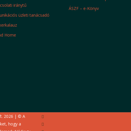
solati iránytű
ÁSZF – e-Könyv
ikációs üzleti tanácsadó
kerkalauz
nd Home
facebook
t. 2026 | © A
youtube
üket, hogy a