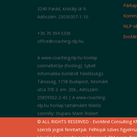
Párkapc
3240 Parád, Kristály út 9.
Lineo NLP Képzés –
Kommun
Adószám: 23030307-1-10.
Vélemények
NLP si
+36 70 394 5336
EvoMi
office@coaching-nlp.hu
Nemzetközi Akkreditált NLP Practitioner
Képzés
A www.coaching.nlp.hu honlap
üzemeltetője (hosting): Sybell
2018-05-07
Informatika Korlátolt Felelősségű
Társaság, 1158 Budapest, Késmárk
utca 7/B 2. em. 206., Adószám:
25859502-2-42 | A www.coaching-
nlp.hu honlap tartalmáért felelős
személy: Stuparu Marin Robert
© ALL RIGHTS RESERVED - EvoMind Consulting Kf
szerzői jogok fenntartjuk. Felhívjuk szíves figyelm