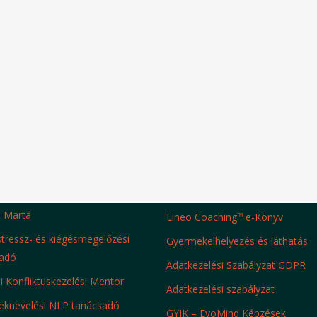
h Marta
Lineo Coaching
e-Könyv
TM
 stressz- és kiégésmegelőzési
Gyermekelhelyezés és láthatás
adó
Adatkezelési Szabályzat GDPR
ti Konfliktuskezelési Mentor
Adatkezelési szabályzat
knevelési NLP tanácsadó
GYIK – EvoMind Képzések