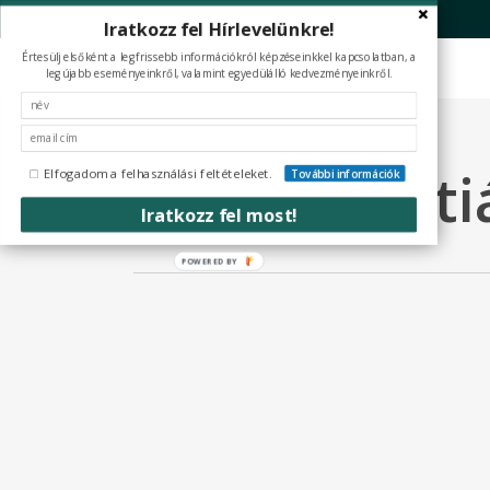
Skip
Iratkozz fel Hírlevelünkre!
to
Értesülj elsőként a legfrissebb információkról képzéseinkkel kapcsolatban, a
main
legújabb eseményeinkről, valamint egyedülálló kedvezményeinkről.
content
Tag
Berki Kriszt
Elfogadom a felhasználási feltételeket.
További információk
Iratkozz fel most!
POWERED
BY