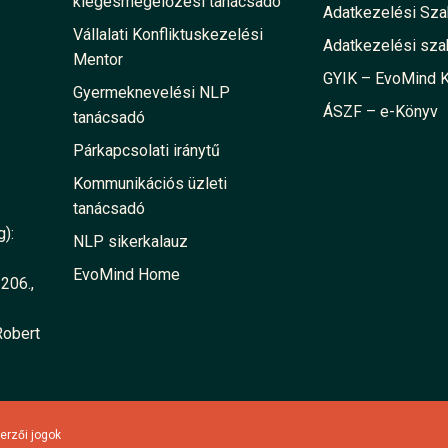
kiégésmegelőzési tanácsadó
Adatkezelési Sz
Vállalati Konfliktuskezelési
Adatkezelési sza
Mentor
GYIK – EvoMind 
Gyermeknevelési NLP
ÁSZF – e-Könyv
tanácsadó
Párkapcsolati iránytű
Kommunikációs üzleti
tanácsadó
):
NLP sikerkalauz
EvoMind Home
206.,
Robert
erzői jogok