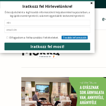
Skip
facebook
youtube
instagram
tiktok
Iratkozz fel Hírlevelünkre!
to
Értesülj elsőként a legfrissebb információkról képzéseinkkel kapcsolatban, a
main
legújabb eseményeinkről, valamint egyedülálló kedvezményeinkről.
Képzések
e
content
Elfogadom a felhasználási feltételeket.
További információk
Tag
Iratkozz fel most!
Mokka