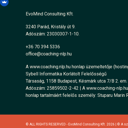
EvoMind Consulting Kft.
3240 Parád, Kristály út 9.
Adószám: 23030307-1-10.
+36 70 394 5336
office@coaching-nlp.hu
A www.coaching.nlp.hu honlap üzemeltetője (hosting
Sybell Informatika Korlátolt Felelősségű
Társaság, 1158 Budapest, Késmárk utca 7/B 2. em. 
Adószám: 25859502-2-42 | A www.coaching-nlp.hu
honlap tartalmáért felelős személy: Stuparu Marin 
© ALL RIGHTS RESERVED - EvoMind Consulting Kft. 2026 | © A sz