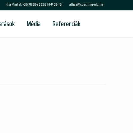
Menu
Hívj Minket: +36 70 394 5336 (H-P 09-16)
office@coaching-nlp.hu
tatások
Média
Referenciák