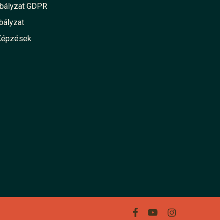
abályzat GDPR
bályzat
Képzések
facebook
youtube
instagram