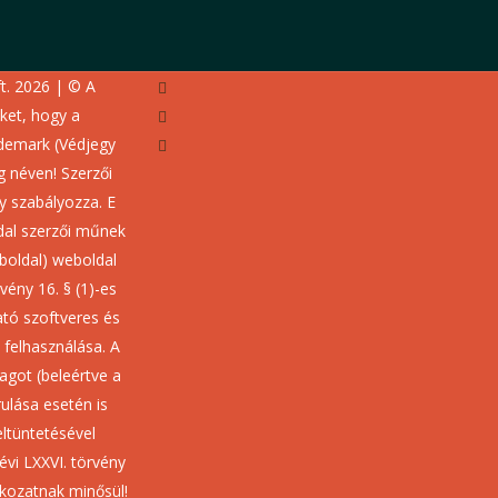
facebook
t. 2026 | © A
youtube
üket, hogy a
instagram
demark (Védjegy
 néven! Szerzői
ny szabályozza. E
dal szerzői műnek
boldal) weboldal
rvény 16. § (1)-es
tó szoftveres és
 felhasználása. A
agot (beleértve a
rulása esetén is
eltüntetésével
 évi LXXVI. törvény
atkozatnak minősül!