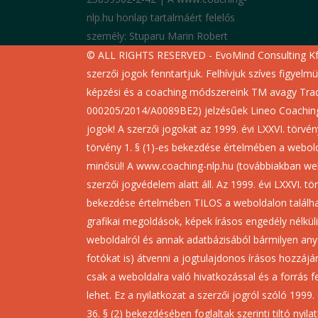
nlp.hu honlap tartalmáért felelős
személy: Stuparu Marin Robert
© ALL RIGHTS RESERVED - EvoMind Consulting Kf
szerzői jogok fenntartjuk. Felhívjuk szíves figyelm
képzési és a coaching módszereink TM avagy Tra
000205/2014/A0089BE2) jelzésűek Lineo Coaching
jogok! A szerzői jogokat az 1999. évi LXXVI. törvé
törvény 1. § (1)-es bekezdése értelmében a webol
minősül! A www.coaching-nlp.hu (továbbiakban we
szerzői jogvédelem alatt áll. Az 1999. évi LXXVI. tö
bekezdése értelmében TILOS a weboldalon találha
grafikai megoldások, képek írásos engedély nélküli
weboldalról és annak adatbázisából bármilyen any
fotókat is) átvenni a jogtulajdonos írásos hozzájá
csak a weboldalra való hivatkozással és a forrás f
lehet. Ez a nyilatkozat a szerzői jogról szóló 1999.
36. § (2) bekezdésében foglaltak szerinti tiltó nyil