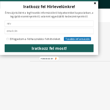
Skip
Iratkozz fel Hírlevelünkre!
to
Értesülj elsőként a legfrissebb információkról képzéseinkkel kapcsolatban, a
main
legújabb eseményeinkről, valamint egyedülálló kedvezményeinkről.
content
Tag
paletta
Elfogadom a felhasználási feltételeket.
További információk
Iratkozz fel most!
POWERED
BY