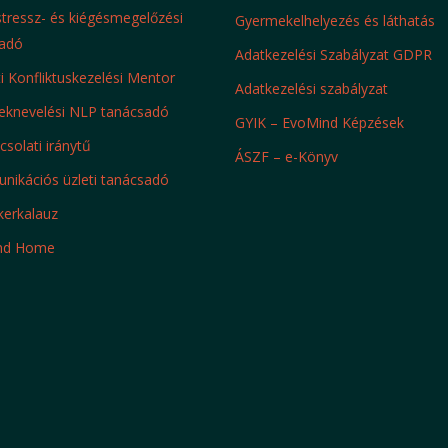
 stressz- és kiégésmegelőzési
Gyermekelhelyezés és láthatás
adó
Adatkezelési Szabályzat GDPR
ti Konfliktuskezelési Mentor
Adatkezelési szabályzat
knevelési NLP tanácsadó
GYIK – EvoMind Képzések
solati iránytű
ÁSZF – e-Könyv
ikációs üzleti tanácsadó
kerkalauz
nd Home