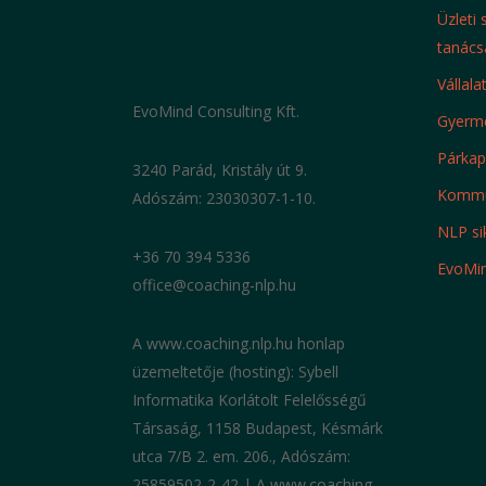
Üzleti
A szorongás és a fóbiák világa
tanács
Vállala
S. Toth Marta @ Petőfi TV
EvoMind Consulting Kft.
Gyerme
2024-03-20
Párkapc
3240 Parád, Kristály út 9.
Kommun
Adószám: 23030307-1-10.
Generációk találkozása az
NLP si
ünnepek alkalmával
+36 70 394 5336
EvoMi
office@coaching-nlp.hu
S. Toth Marta @ Petőfi TV
A www.coaching.nlp.hu honlap
üzemeltetője (hosting): Sybell
2023-12-22
Informatika Korlátolt Felelősségű
Társaság, 1158 Budapest, Késmárk
utca 7/B 2. em. 206., Adószám:
25859502-2-42 | A www.coaching-