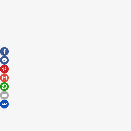
A maximalizmustól a kiégésig
S. Toth Marta @ Nök az üzleti életben, Chill
Events
2025-05-10
Fel lehet-e ismerni a családi
mintákat?
S. Toth Marta
2025-05-06
A boldogság tanulható