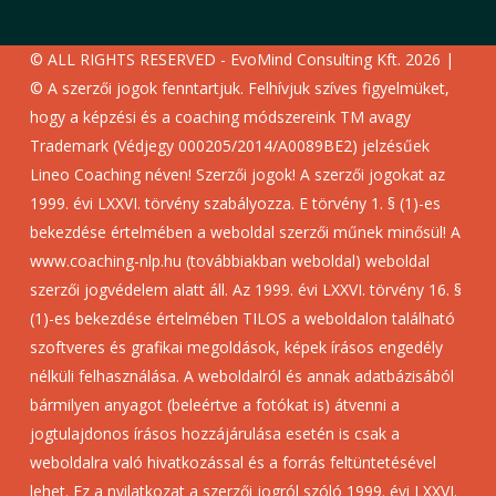
© ALL RIGHTS RESERVED - EvoMind Consulting Kft. 2026 |
© A szerzői jogok fenntartjuk. Felhívjuk szíves figyelmüket,
hogy a képzési és a coaching módszereink TM avagy
Trademark (Védjegy 000205/2014/A0089BE2) jelzésűek
Lineo Coaching néven! Szerzői jogok! A szerzői jogokat az
1999. évi LXXVI. törvény szabályozza. E törvény 1. § (1)-es
bekezdése értelmében a weboldal szerzői műnek minősül! A
www.coaching-nlp.hu (továbbiakban weboldal) weboldal
szerzői jogvédelem alatt áll. Az 1999. évi LXXVI. törvény 16. §
(1)-es bekezdése értelmében TILOS a weboldalon található
szoftveres és grafikai megoldások, képek írásos engedély
nélküli felhasználása. A weboldalról és annak adatbázisából
bármilyen anyagot (beleértve a fotókat is) átvenni a
jogtulajdonos írásos hozzájárulása esetén is csak a
weboldalra való hivatkozással és a forrás feltüntetésével
lehet. Ez a nyilatkozat a szerzői jogról szóló 1999. évi LXXVI.