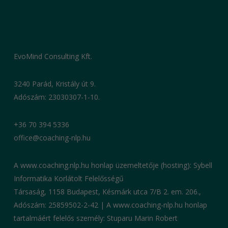
EvoMind Consulting Kft.
3240 Parád, Kristály út 9.
Adószám: 23030307-1-10.
+36 70 394 5336
office@coaching-nlp.hu
A www.coaching.nlp.hu honlap üzemeltetője (hosting): Sybell
Informatika Korlátolt Felelősségű
Társaság, 1158 Budapest, Késmárk utca 7/B 2. em. 206.,
Adószám: 25859502-2-42 | A www.coaching-nlp.hu honlap
tartalmáért felelős személy: Stuparu Marin Robert