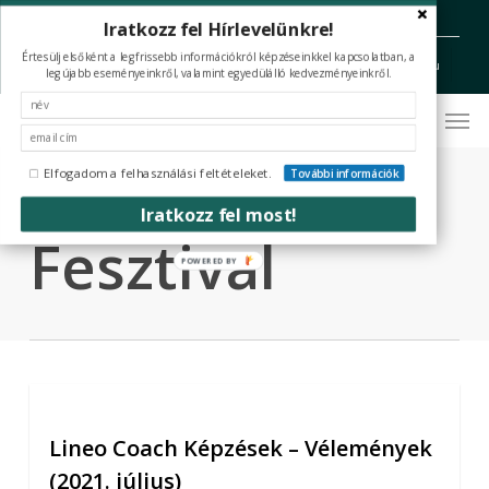
Skip
Iratkozz fel Hírlevelünkre!
facebook
youtube
instagram
tiktok
to
Értesülj elsőként a legfrissebb információkról képzéseinkkel kapcsolatban, a
Hívj Minket: +36 70 394 5336 (H-P 09-16)
office@coaching-nlp.hu
main
legújabb eseményeinkről, valamint egyedülálló kedvezményeinkről.
content
Men
Tag
Womanity
Elfogadom a felhasználási feltételeket.
További információk
Iratkozz fel most!
Fesztival
POWERED BY
Lineo Coach Képzések – Vélemények
(2021. július)