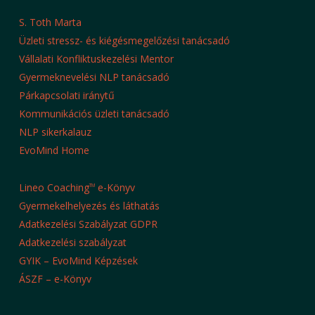
S. Toth Marta
Üzleti stressz- és kiégésmegelőzési tanácsadó
Vállalati Konfliktuskezelési Mentor
Gyermeknevelési NLP tanácsadó
Párkapcsolati iránytű
Kommunikációs üzleti tanácsadó
NLP sikerkalauz
EvoMind Home
Lineo Coaching
e-Könyv
TM
Gyermekelhelyezés és láthatás
Adatkezelési Szabályzat GDPR
Adatkezelési szabályzat
GYIK – EvoMind Képzések
ÁSZF – e-Könyv