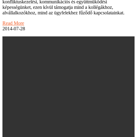
konfliktuskezelési, kommunikációs és együttműködési
képességünket, ezen kívül támogatja mind a kollégákhoz,
alvállalkozókhoz, mind az ügyfelekhez fűződő kapcsolatainkat.
Read More
2014-07-28