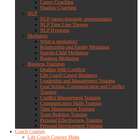
Career Coaching
Shadow Coaching
NLP
NLP (neuro-linguistic programming)
NLP Time Line Therapy
NLP Hypnosis
Mediation
What is mediation?
Relationship and Family Mediation
Parents-Child Mediation
Business Mediation
Business Trainings
Dealing With Conflicts
Life Coach Course Budapest
Leadership and Management Training
Goal Setting, Communication and Conflict
Training
Conflict Management Training
Communication Skills Training
Time Management Training
Team Building Training
Personal Effectiveness Training
Personal Development Training
Coach Courses
Life Coach Courses Malta