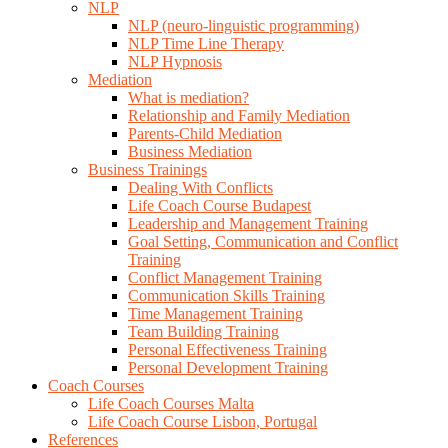
NLP
NLP (neuro-linguistic programming)
NLP Time Line Therapy
NLP Hypnosis
Mediation
What is mediation?
Relationship and Family Mediation
Parents-Child Mediation
Business Mediation
Business Trainings
Dealing With Conflicts
Life Coach Course Budapest
Leadership and Management Training
Goal Setting, Communication and Conflict
Training
Conflict Management Training
Communication Skills Training
Time Management Training
Team Building Training
Personal Effectiveness Training
Personal Development Training
Coach Courses
Life Coach Courses Malta
Life Coach Course Lisbon, Portugal
References