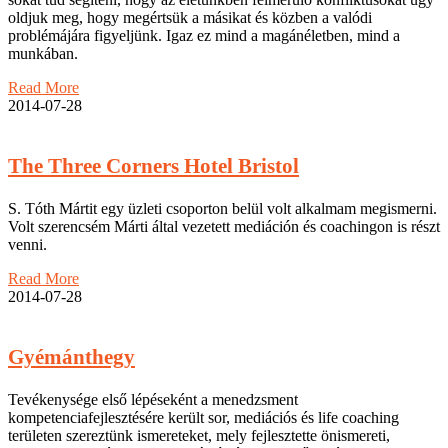
oldjuk meg, hogy megértsük a másikat és közben a valódi
problémájára figyeljünk. Igaz ez mind a magánéletben, mind a
munkában.
Read More
2014-07-28
The Three Corners Hotel Bristol
S. Tóth Mártit egy üzleti csoporton belül volt alkalmam megismerni.
Volt szerencsém Márti által vezetett mediáción és coachingon is részt
venni.
Read More
2014-07-28
Gyémánthegy
Tevékenysége első lépéseként a menedzsment
kompetenciafejlesztésére került sor, mediációs és life coaching
területen szereztünk ismereteket, mely fejlesztette önismereti,