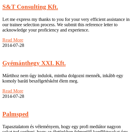
S&T Consulting Kft.
Let me express my thanks to you for your very efficient assistance in
our trainee selection process. We submit this reference letter to
acknowledge your proficiency and experience.
Read More
2014-07-28
Gyémánthegy XXI. Kft.
Mártihoz nem úgy indulok, mintha dolgozni mennék, inkább egy
komoly baráti beszélgetésként élem meg.
Read More
2014-07-28
Palmsped
Tapasztalatom és véleményem, hogy egy profi mediátor nagyon
sokat tud segíteni, hogy az életünkben felmerülő konfliktusokat úgy