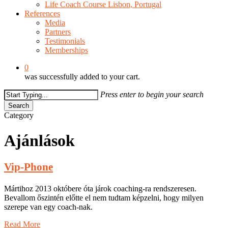
Life Coach Course Lisbon, Portugal
References
Media
Partners
Testimonials
Memberships
0
was successfully added to your cart.
Press enter to begin your search
Search
Close
Category
Search
Ajánlások
Vip-Phone
Mártihoz 2013 októbere óta járok coaching-ra rendszeresen.
Bevallom őszintén előtte el nem tudtam képzelni, hogy milyen
szerepe van egy coach-nak.
Read More