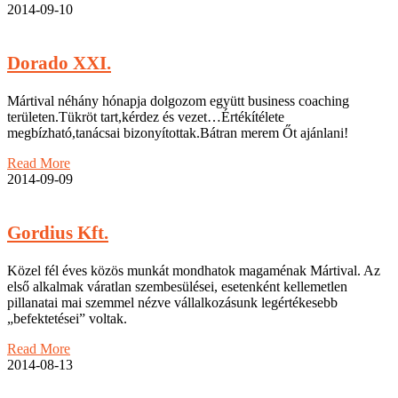
2014-09-10
Dorado XXI.
Mártival néhány hónapja dolgozom együtt business coaching
területen.Tükröt tart,kérdez és vezet…Értékítélete
megbízható,tanácsai bizonyítottak.Bátran merem Őt ajánlani!
Read More
2014-09-09
Gordius Kft.
Közel fél éves közös munkát mondhatok magaménak Mártival. Az
első alkalmak váratlan szembesülései, esetenként kellemetlen
pillanatai mai szemmel nézve vállalkozásunk legértékesebb
„befektetései” voltak.
Read More
2014-08-13