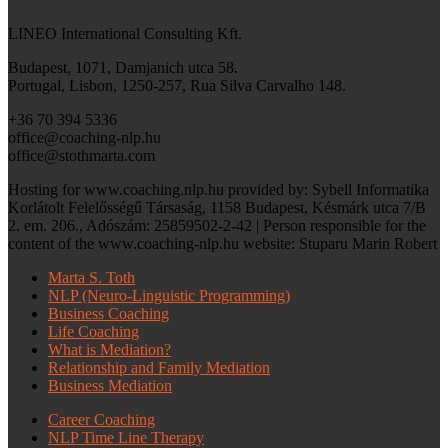
LINEO International Consulting Kft.
Budapest, 1071, Damjanich utca 58.
Portugal, Lisbon, 1250-257, Rua Silva Carvalho 148.
+36 70 394 5336
office@coaching-nlp.hu
office@stothmarta.com
Hosting for www.coaching.nlp.hu provided by: Sybell Informatika
Korlátolt Felelősségű Társaság, 1158 Budapest, Késmárk utca 7/B
2. em. 206., Adószám: 25859502-2-42 | Person responsible for the
content of the www.coaching-nlp.hu website: Stuparu Marin Robert
Marta S. Toth
NLP (Neuro-Linguistic Programming)
Business Coaching
Life Coaching
What is Mediation?
Relationship and Family Mediation
Business Mediation
Career Coaching
NLP Time Line Therapy