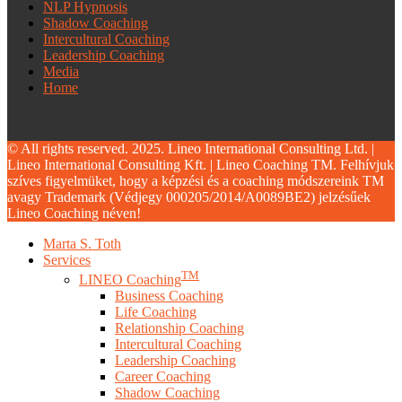
NLP Hypnosis
Shadow Coaching
Intercultural Coaching
Leadership Coaching
Media
Home
© All rights reserved. 2025. Lineo International Consulting Ltd. |
Lineo International Consulting Kft. | Lineo Coaching TM. Felhívjuk
szíves figyelmüket, hogy a képzési és a coaching módszereink TM
avagy Trademark (Védjegy 000205/2014/A0089BE2) jelzésűek
Lineo Coaching néven!
Close
Marta S. Toth
Menu
Services
TM
LINEO Coaching
Business Coaching
Life Coaching
Relationship Coaching
Intercultural Coaching
Leadership Coaching
Career Coaching
Shadow Coaching