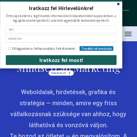
Skip
facebook
youtube
instagram
tiktok
Iratkozz fel Hírlevelünkre!
to
Értesülj elsőként a legfrissebb információkról képzéseinkkel kapcsolatban, a
Hívj Minket: +36 70 394 5336 (H-P 09-16)
office@coaching-nlp.hu
main
legújabb eseményeinkről, valamint egyedülálló kedvezményeinkről.
content
Men
Indulj magabiztosan. Növekedj
tudatosan. Tűnj ki online.
Elfogadom a felhasználási feltételeket.
További információk
Iratkozz fel most!
MindsetLab Marketing
POWERED
BY
Weboldalak, hirdetések, grafika és
stratégia — minden, amire egy friss
vállalkozásnak szüksége van ahhoz, hogy
láthatóvá és vonzóvá váljon.
Te hozod az ötletet — én megvalósítom. A