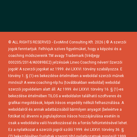
© ALL RIGHTS RESERVED - EvoMind Consulting Kft. 2026 | © A szerzői
jogok fenntartjuk. Felhívjuk szíves figyelmüket, hogy a képzési és a
coaching módszereink TM avagy Trademark (Védjegy
000205/2014/A0089BE2) jelzésűek Lineo Coaching néven! Szerzői
jogok! A szerzői jogokat az 1999. évi LXXVI. törvény szabályozza. E
törvény 1. § (1)-es bekezdése értelmében a weboldal szerzői műnek
minősül! A www.coaching-nlp.hu (továbbiakban weboldal) weboldal
szerzői jogvédelem alatt áll. Az 1999. évi LXXVI. törvény 16. § (1)-es
bekezdése értelmében TILOS a weboldalon található szoftveres és
grafikai megoldások, képek írásos engedély nélküli felhasználása. A
weboldalról és annak adatbázisából bármilyen anyagot (beleértve a
fotókat is) átvenni a jogtulajdonos írásos hozzájárulása esetén is
csak a weboldalra való hivatkozással és a forrás feltüntetésével lehet.
Ez a nyilatkozat a szerzői jogról szóló 1999. évi LXXVI. törvény 36. §
(2) bekezdésében foglaltak szerinti tiltó nyilatkozatnak minősül! 1999.