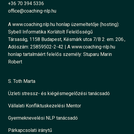
+36 70 394 5336
office@coaching-nlp.hu
A www.coaching.nlp.hu honlap üzemeltetője (hosting):
Sybell Informatika Korlátolt Felelősségű
Társaság, 1158 Budapest, Késmárk utca 7/B 2. em. 206.,
Adószám: 25859502-2-42 | A www.coaching-nlp.hu
honlap tartalmáért felelős személy: Stuparu Marin
Robert
S. Toth Marta
Üzleti stressz- és kiégésmegelőzési tanácsadó
Vállalati Konfliktuskezelési Mentor
Gyermeknevelési NLP tanácsadó
Párkapcsolati iránytű