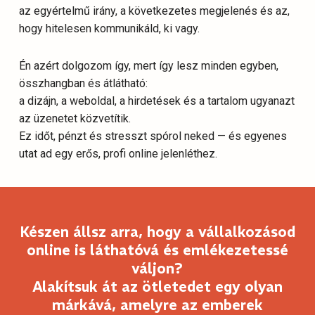
az egyértelmű irány, a következetes megjelenés és az,
hogy hitelesen kommunikáld, ki vagy.
Én azért dolgozom így, mert így lesz minden egyben,
összhangban és átlátható:
a dizájn, a weboldal, a hirdetések és a tartalom ugyanazt
az üzenetet közvetítik.
Ez időt, pénzt és stresszt spórol neked — és egyenes
utat ad egy erős, profi online jelenléthez.
Készen állsz arra, hogy a vállalkozásod
online is láthatóvá és emlékezetessé
váljon?
Alakítsuk át az ötletedet egy olyan
márkává, amelyre az emberek