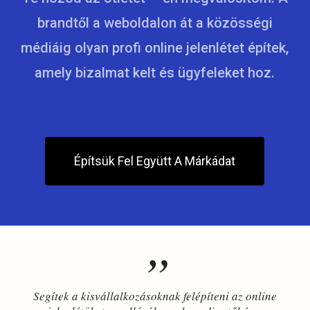
brandtől a weboldalon át a közösségi
médiáig olyan profi online jelenlétet építek,
amely bizalmat kelt és ügyfeleket hoz.
Építsük Fel Együtt A Márkádat
”
Segítek a kisvállalkozásoknak felépíteni az online