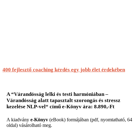
400 fejlesztő coaching kérdés egy jobb élet érdekében
A
“
Várandósság lelki és testi harmóniában –
Várandósság alatt tapasztalt szorongás és stressz
kezelése NLP-vel
“
című e-Könyv ára: 8.890,-Ft
A kiadvány
e-Könyv
(eBook) formájában (pdf, nyomtatható, 64
oldal) vásárolható meg.