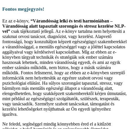
Fontos megjegyzés!
Ez az e-könyv,
“Várandósság lelki és testi harmóniában –
Várandósság alatt tapasztalt szorongás és stressz kezelése NLP-
vel”
csak tájékoztató jellegű. Az e-könyv tartalma nem helyettesíti a
szakmai orvosi tanácsot, diagnózist, vagy kezelést. Alapvető
fontosságú, hogy konzultáljon képzett egészségügyi szakemberekkel
a várandóssággal, a mentális egészséggel vagy a jóléttel kapcsolatos
aggályaival vagy kérdéseivel kapcsolatban. Míg az ebben az e-
könyvben tárgyalt technikák és stratégiák sok ember számára
hasznosak lehetnek, minden várandósság egyedi, és ami az egyik
ember számára működik, nem biztos, hogy a másik számára
működik. Fontos felismerni, hogy az ebben az e-könyvben szereplő
információk nem helyettesítik az egyénre szabott orvosi vagy
pszichológiai ellátást. Ha súlyos szorongást tapasztal, stressz, vagy
bármilyen más mentális egészségi állapot a várandósság alatt,
elengedhetetlen, hogy szakképzett szakemberektől kérjen útmutatást,
mint például az egészségügyi szolgáltatók, szülészek, terapeuták,
vagy tanácsadók. Személyre szabott tanácsokat, támogatást és
kezelési lehetőségeket nyújthatnak az Ön egyedi igényeihez
igazítva.
Ne feledd, segítséggel mindig könnyebben éred el a kitűzött