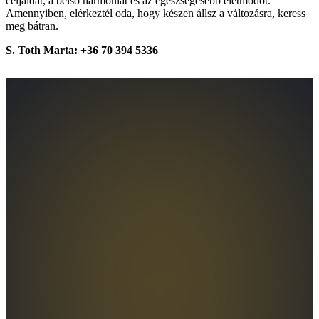
céljaidat, a belső harmóniát és az egészségesebb életmódot.
Amennyiben, elérkeztél oda, hogy készen állsz a változásra, keress
meg bátran.
S. Toth Marta: +36 70 394 5336