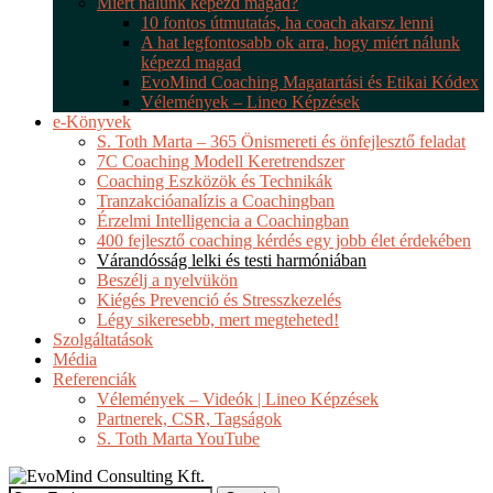
Miért nálunk képezd magad?
10 fontos útmutatás, ha coach akarsz lenni
A hat legfontosabb ok arra, hogy miért nálunk
képezd magad
EvoMind Coaching Magatartási és Etikai Kódex
Vélemények – Lineo Képzések
e-Könyvek
S. Toth Marta – 365 Önismereti és önfejlesztő feladat
7C Coaching Modell Keretrendszer
Coaching Eszközök és Technikák
Tranzakcióanalízis a Coachingban
Érzelmi Intelligencia a Coachingban
400 fejlesztő coaching kérdés egy jobb élet érdekében
Várandósság lelki és testi harmóniában
Beszélj a nyelvükön
Kiégés Prevenció és Stresszkezelés
Légy sikeresebb, mert megteheted!
Szolgáltatások
Média
Referenciák
Vélemények – Videók | Lineo Képzések
Partnerek, CSR, Tagságok
S. Toth Marta YouTube