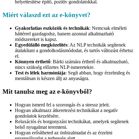
helyettesítése építő, pozitív gondolatokkal.
Miért válaszd ezt az e-könyvet?
Gyakorlatias eszközök és technikák
: Nemcsak elméleti
háttérrel gazdagodsz, hanem azonnal alkalmazható
módszereket is kapsz.
Egyedülálló megközelítés
: Az NLP technikák segítenek
átalakítani a gondolkodásmódodat, és tartós változást érhetsz
el.
Könnyen érthető
: Bárki számára érthető és alkalmazható,
nincs szükség előzetes NLP-ismeretekre.
Test és lélek harmóniája
: Segít abban, hogy érzelmileg és
mentálisan is készen állj az anyaságra.
Mit tanulsz meg az e-könyvből?
Hogyan ismerd fel a szorongás és a stressz jeleit.
Hogyan alkalmazz átkeretezési technikákat a negatív
gondolatok kezelésére.
Relaxációs és horgonyzási technikákat, amelyek segítenek
belső nyugalmat teremteni.
Hogyan erősítheted az önbizalmadat és az érzelmi
egyensúlyodat a terhesség alatt.