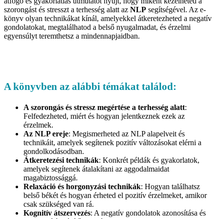
átfogó és gyakorlatias útmutatót nyújt, hogy miként kezelheted a
szorongást és stresszt a terhesség alatt az
NLP
segítségével. Az e-
könyv olyan technikákat kínál, amelyekkel átkeretezheted a negatív
gondolatokat, megtalálhatod a belső nyugalmadat, és érzelmi
egyensúlyt teremthetsz a mindennapjaidban.
A könyvben az alábbi témákat találod:
A szorongás és stressz megértése a terhesség alatt
:
Felfedezheted, miért és hogyan jelentkeznek ezek az
érzelmek.
Az NLP ereje
: Megismerheted az NLP alapelveit és
technikáit, amelyek segítenek pozitív változásokat elérni a
gondolkodásodban.
Átkeretezési technikák
: Konkrét példák és gyakorlatok,
amelyek segítenek átalakítani az aggodalmaidat
magabiztossággá.
Relaxáció és horgonyzási technikák
: Hogyan találhatsz
belső békét és hogyan érheted el pozitív érzelmeket, amikor
csak szükséged van rá.
Kognitív átszervezés
: A negatív gondolatok azonosítása és