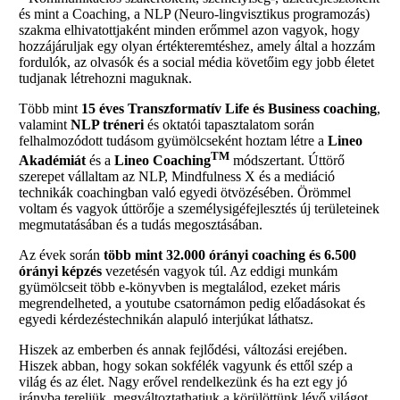
és mint a Coaching, a NLP (Neuro-lingvisztikus programozás)
szakma elhivatottjaként minden erőmmel azon vagyok, hogy
hozzájáruljak egy olyan értékteremtéshez, amely által a hozzám
fordulók, az olvasók és a social média követőim egy jobb életet
tudjanak létrehozni maguknak.
Több mint
15 éves Transzformatív Life és Business coaching
,
valamint
NLP tréneri
és oktatói tapasztalatom során
felhalmozódott tudásom gyümölcseként hoztam létre a
Lineo
TM
Akadémiát
és a
Lineo Coaching
módszertant. Úttörő
szerepet vállaltam az NLP, Mindfulness X és a mediáció
technikák coachingban való egyedi ötvözésében. Örömmel
voltam és vagyok úttörője a személysigéfejlesztés új területeinek
megmutatásában és a tudás megosztásában.
Az évek során
több mint 32.000 órányi coaching és 6.500
órányi képzés
vezetésén vagyok túl. Az eddigi munkám
gyümölcseit több e-könyvben is megtalálod, ezeket máris
megrendelheted, a youtube csatornámon pedig előadásokat és
egyedi kérdezéstechnikán alapuló interjúkat láthatsz.
Hiszek az emberben és annak fejlődési, változási erejében.
Hiszek abban, hogy sokan sokfélék vagyunk és ettől szép a
világ és az élet. Nagy erővel rendelkezünk és ha ezt egy jó
irányba tereljük, megváltoztathatjuk a körülöttünk lévő világot,