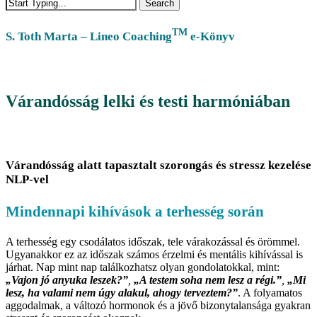
Search
Close
Search
TM
S. Toth Marta – Lineo Coaching
e-Könyv
Várandósság lelki és testi harmóniában
Várandósság alatt tapasztalt szorongás és stressz kezelése
NLP-vel
Mindennapi kihívások a terhesség során
A terhesség egy csodálatos időszak, tele várakozással és örömmel.
Ugyanakkor ez az időszak számos érzelmi és mentális kihívással is
járhat. Nap mint nap találkozhatsz olyan gondolatokkal, mint:
„Vajon jó anyuka leszek?”
,
„A testem soha nem lesz a régi.”
,
„Mi
lesz, ha valami nem úgy alakul, ahogy terveztem?”
. A folyamatos
aggodalmak, a változó hormonok és a jövő bizonytalansága gyakran