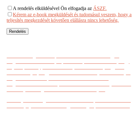
A rendelés elküldésével Ön elfogadja az
ÁSZF.
Kérem az e-book megküldését és tudomásul veszem, hogy a
teljesítés megkezdését követően elállásra nincs lehetőség.
Az alábbi megrendelő lap kitöltése után e-mailben fogjuk
megküldeni a számlát 2 (két) munkanapon belül. Kérem, hogy
majd a spam mappában is keresse, mert előfordul, hogy oda
érkezik. Kérjük, hogy az utalásnál a közlemény rovatban adják
meg a számlán szereplő nevüket. Miután a befizetés
megérkezett 2-4 munkanapon belül e-mailben elküldjük Önnek
az e-könyvet. Megrendelését ezúton is köszönjük!
Amennyiben a megrendeléssel/számlával kapcsolatban kérdése
merül fel, írjon nekünk az info@coaching-nlp.hu e-mail címre.