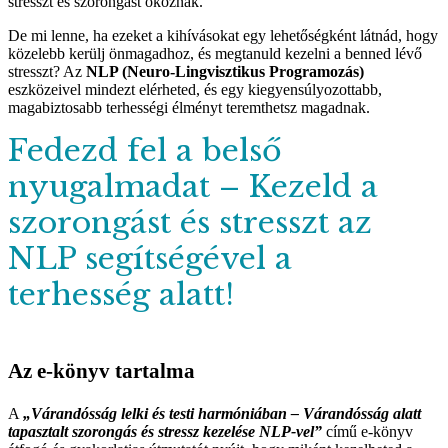
stresszt és szorongást okoznak.
De mi lenne, ha ezeket a kihívásokat egy lehetőségként látnád, hogy
közelebb kerülj önmagadhoz, és megtanuld kezelni a benned lévő
stresszt? Az
NLP (Neuro-Lingvisztikus Programozás)
eszközeivel mindezt elérheted, és egy kiegyensúlyozottabb,
magabiztosabb terhességi élményt teremthetsz magadnak.
Fedezd fel a belső
nyugalmadat – Kezeld a
szorongást és stresszt az
NLP segítségével a
terhesség alatt!
Az e-könyv tartalma
A
„Várandósság lelki és testi harmóniában – Várandósság alatt
tapasztalt szorongás és stressz kezelése NLP-vel”
című e-könyv