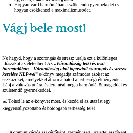
Hogyan várd harmóniában a születendő gyermekedet és
hogyan csökkentsd a maximalizmusodat.
Vágj bele most!
Ne hagyd, hogy a szorongás és stressz uralja ezt a különleges
időszakot az életedben! Az
„Várandósság lelki és testi
harmóniában – Várandósság alatt tapasztalt szorongás és stressz
kezelése NLP-vel”
e-könyv megadja számodra azokat az
eszközöket, amelyekkel átformálhatod a terhességi élményeidet.
Lépj a változás útjára, és teremtsd meg a harmóniát önmagaddal és
születendő gyermekeddel.
💻 Töltsd le az e-könyvet most, és kezdd el az utazást egy
kiegyensúlyozottabb és boldogabb terhesség felé!
“Kommunikációs szakértőként, személyiség-, üzletfejlesztőként