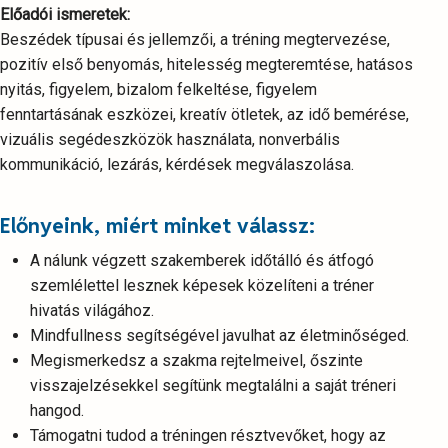
Előadói ismeretek:
Beszédek típusai és jellemzői, a tréning megtervezése,
pozitív első benyomás, hitelesség megteremtése, hatásos
nyitás, figyelem, bizalom felkeltése, figyelem
fenntartásának eszközei, kreatív ötletek, az idő bemérése,
vizuális segédeszközök használata, nonverbális
kommunikáció, lezárás, kérdések megválaszolása.
Előnyeink, miért minket válassz:
A nálunk végzett szakemberek időtálló és átfogó
szemlélettel lesznek képesek közelíteni a tréner
hivatás világához.
Mindfullness segítségével javulhat az életminőséged.
Megismerkedsz a szakma rejtelmeivel, őszinte
visszajelzésekkel segítünk megtalálni a saját tréneri
hangod.
Támogatni tudod a tréningen résztvevőket, hogy az