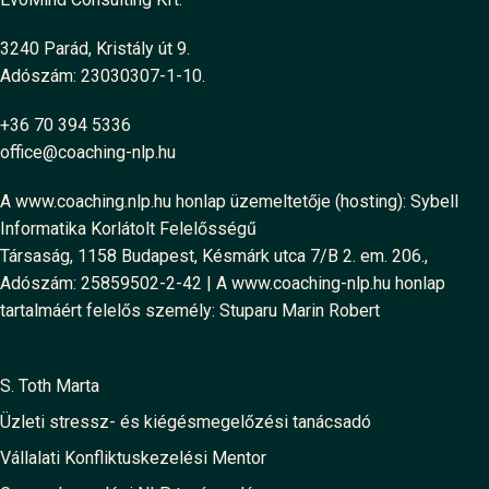
3240 Parád, Kristály út 9.
Adószám: 23030307-1-10.
+36 70 394 5336
office@coaching-nlp.hu
A www.coaching.nlp.hu honlap üzemeltetője (hosting): Sybell
Informatika Korlátolt Felelősségű
Társaság, 1158 Budapest, Késmárk utca 7/B 2. em. 206.,
Adószám: 25859502-2-42 | A www.coaching-nlp.hu honlap
tartalmáért felelős személy: Stuparu Marin Robert
S. Toth Marta
Üzleti stressz- és kiégésmegelőzési tanácsadó
Vállalati Konfliktuskezelési Mentor