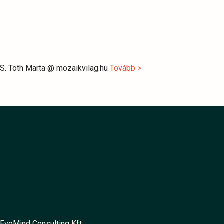
S. Toth Marta @ mozaikvilag.hu
Tovább >
EvoMind Consulting Kft.