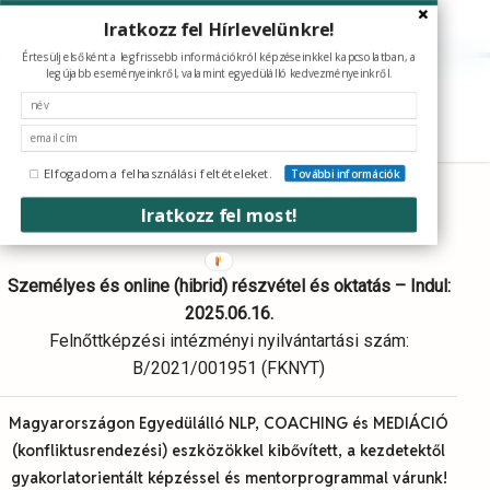
Skip
Iratkozz fel Hírlevelünkre!
to
Képzések
Értesülj elsőként a legfrissebb információkról képzéseinkkel kapcsolatban, a
e-Könyvek
main
legújabb eseményeinkről, valamint egyedülálló kedvezményeinkről.
Szolgáltatások
content
Média
Referenciák
Elfogadom a felhasználási feltételeket.
További információk
Üzleti tréner és előadó
Iratkozz fel most!
Személyes és online (hibrid) részvétel és oktatás – Indul:
2025.06.16.
Felnőttképzési intézményi nyilvántartási szám:
B/2021/001951 (FKNYT)
Magyarországon Egyedülálló NLP, COACHING és MEDIÁCIÓ
(konfliktusrendezési) eszközökkel kibővített, a kezdetektől
gyakorlatorientált képzéssel és mentorprogrammal várunk!