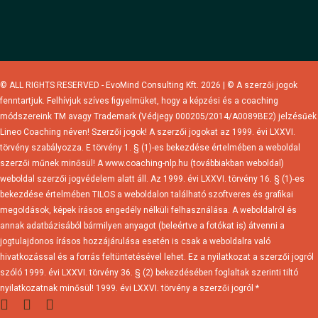
© ALL RIGHTS RESERVED - EvoMind Consulting Kft. 2026 | © A szerzői jogok
fenntartjuk. Felhívjuk szíves figyelmüket, hogy a képzési és a coaching
módszereink TM avagy Trademark (Védjegy 000205/2014/A0089BE2) jelzésűek
Lineo Coaching néven! Szerzői jogok! A szerzői jogokat az 1999. évi LXXVI.
törvény szabályozza. E törvény 1. § (1)-es bekezdése értelmében a weboldal
szerzői műnek minősül! A www.coaching-nlp.hu (továbbiakban weboldal)
weboldal szerzői jogvédelem alatt áll. Az 1999. évi LXXVI. törvény 16. § (1)-es
bekezdése értelmében TILOS a weboldalon található szoftveres és grafikai
megoldások, képek írásos engedély nélküli felhasználása. A weboldalról és
annak adatbázisából bármilyen anyagot (beleértve a fotókat is) átvenni a
jogtulajdonos írásos hozzájárulása esetén is csak a weboldalra való
hivatkozással és a forrás feltüntetésével lehet. Ez a nyilatkozat a szerzői jogról
szóló 1999. évi LXXVI. törvény 36. § (2) bekezdésében foglaltak szerinti tiltó
nyilatkozatnak minősül! 1999. évi LXXVI. törvény a szerzői jogról *
facebook
youtube
instagram