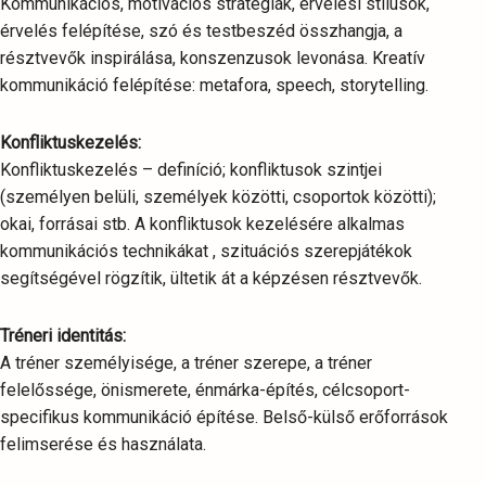
Kommunikációs, motivációs stratégiák, érvelési stílusok,
érvelés felépítése, szó és testbeszéd összhangja, a
résztvevők inspirálása, konszenzusok levonása. Kreatív
kommunikáció felépítése: metafora, speech, storytelling.
Konfliktuskezelés:
Konfliktuskezelés – definíció; konfliktusok szintjei
(személyen belüli, személyek közötti, csoportok közötti);
okai, forrásai stb. A konfliktusok kezelésére alkalmas
kommunikációs technikákat , szituációs szerepjátékok
segítségével rögzítik, ültetik át a képzésen résztvevők.
Tréneri identitás:
A tréner személyisége, a tréner szerepe, a tréner
felelőssége, önismerete, énmárka-építés, célcsoport-
specifikus kommunikáció építése. Belső-külső erőforrások
felimserése és használata.