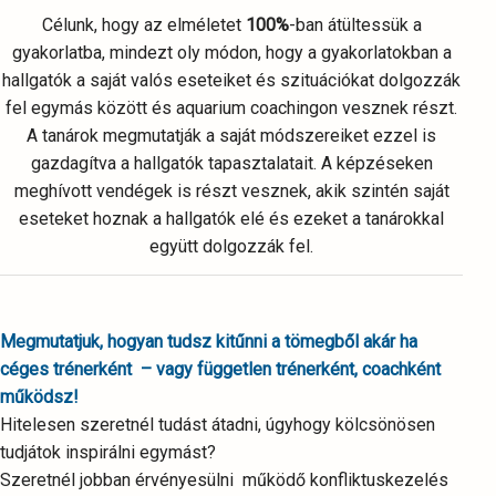
Célunk, hogy az elméletet
100%
-ban átültessük a
gyakorlatba, mindezt oly módon, hogy a gyakorlatokban a
hallgatók a saját valós eseteiket és szituációkat dolgozzák
fel egymás között és aquarium coachingon vesznek részt.
A tanárok megmutatják a saját módszereiket ezzel is
gazdagítva a hallgatók tapasztalatait. A képzéseken
meghívott vendégek is részt vesznek, akik szintén saját
eseteket hoznak a hallgatók elé és ezeket a tanárokkal
együtt dolgozzák fel.
Megmutatjuk, hogyan tudsz kitűnni a tömegből akár ha
céges trénerként – vagy független trénerként, coachként
működsz!
Hitelesen szeretnél tudást átadni, úgyhogy kölcsönösen
tudjátok inspirálni egymást?
Szeretnél jobban érvényesülni működő konfliktuskezelés