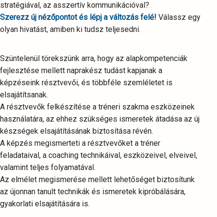
stratégiával, az asszertív kommunikációval?
Szerezz új nézőpontot és lépj a változás felé!
Válassz egy
olyan hivatást, amiben ki tudsz teljesedni.
Szüntelenül törekszünk arra, hogy az alapkompetenciák
fejlesztése mellett naprakész tudást kapjanak a
képzéseink résztvevői, és többféle szemléletet is
elsajátítsanak.
A résztvevők felkészítése a tréneri szakma eszközeinek
használatára, az ehhez szükséges ismeretek átadása az új
készségek elsajátításának biztosítása révén.
A képzés megismerteti a résztvevőket a tréner
feladataival, a coaching technikáival, eszközeivel, elveivel,
valamint teljes folyamatával.
Az elmélet megismerése mellett lehetőséget biztosítunk
az újonnan tanult technikák és ismeretek kipróbálására,
gyakorlati elsajátítására is.