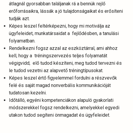
átlagnál gyorsabban találjanak rá a bennük rejlő
erőforrásaikra, lássák a jó tulajdonságaikat és erősíteni
tudják azt.
Képes leszel feltérképezni, hogy mi motiválja az
ügyfeleidet, munkatársaidat a fejlődésben, a tanulási
folyamatban.
Rendelkezni fogsz azzal az eszköztárral, ami ahhoz
kell, hogy a tréningszervezés teljes folyamatát
végigvidd; elő tudod készíteni, meg tudod tervezni és
le tudod vezetni az alapvető tréningtípusokat.
Képes leszel értő figyelemmel fordulni a részvevők
felé és saját magad nonverbális kommunikációját
tudatosan kezelni.
Időtálló, egyéni kompetenciákon alapuló gyakorlati
módszerekkel fogsz rendelkezni, amelyekkel egyedi
utakon tudod segíteni önmagadat és ügyfeleidet.