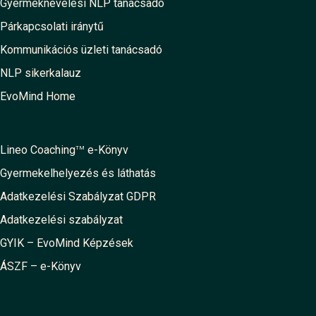
Gyermeknevelési NLP tanácsadó
Párkapcsolati iránytű
Kommunikációs üzleti tanácsadó
NLP sikerkalauz
EvoMind Home
Lineo Coaching
e-Könyv
TM
Gyermekelhelyezés és láthatás
Adatkezelési Szabályzat GDPR
Adatkezelési szabályzat
GYIK – EvoMind Képzések
ÁSZF – e-Könyv