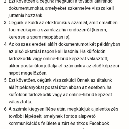
Ezt követően a cégünk megküldi a további aláírandó
dokumentumokat, amelyeket szkennelve vissza kell
juttatnia hozzánk.
Cégünk elküldi az elektronikus számlát, amit emailben
fog megkapni a szamlazz.hu rendszerről (kérem,
keresse a spam mappában is).
Az összes eredeti aláírt dokumentumot két példányban
az első oktatási napon kell leadnia. Ha külföldön
tartózkodik vagy online-hibrid képzést választott,
akkor postai úton juttatja el számunkra az első képzési
napot megelőzően.
Ezt követően, cégünk visszaküldi Önnek az általunk
aláírt példányokat postai úton abban az esetben, ha
külföldön tartózkodik vagy az online-hibrid képzést
választotta.
A számla kiegyenlítése után, megküldjük a jelentkezés
további lépéseit, amelynek fontos alapvető
kommunikációs felülete a zárt és titkos Facebook