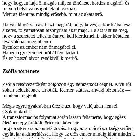
hogy hogyan látja önmagát, milyen történetet hordoz magáról, és
milyen belső valóságot tekint igaznak.
Mert az identitás mindig erősebb, mint az akaraterő.
Ha valaki mélyen azt hiszi magáról, hogy kevés, akkor hiába lesz
sikeres, folyamatosan bizonyítani akar majd. Ha azt tanulta meg,
hogy a szeretetet teljesítménnyel kell kiérdemelni, akkor képtelen
lesz valóban megpihenni.
Ilyenkor az ember nem önmagából él.
Hanem egy szerepet próbál fenntartani.
És ez hosszú távon rendkívül kimerítő.
Zsófia története
Zsófia felsővezetőként dolgozott egy nemzetközi cégnél. Kívülről
sokan példaképnek tartották. Karrier, státusz, anyagi biztonság —
mindene megvolt.
Mégis egyre gyakrabban érezte azt, hogy valójában nem él.
Csak működik.
A transzformációs folyamat során lassan felismerte, hogy egész
életében egy örökölt történetet követett:
hogy a siker ára az önfeláldozás. Hogy az ambíció szükségszerűen
együtt jár a kimerüléssel. Hogy az erős ember mindig kibír mindent.