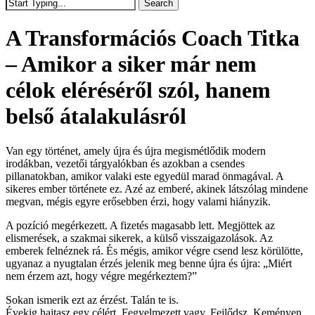
Search
Close
Search
A Transformációs Coach Titka
– Amikor a siker már nem
célok eléréséről szól, hanem
belső átalakulásról
Van egy történet, amely újra és újra megismétlődik modern
irodákban, vezetői tárgyalókban és azokban a csendes
pillanatokban, amikor valaki este egyedül marad önmagával. A
sikeres ember története ez. Azé az emberé, akinek látszólag mindene
megvan, mégis egyre erősebben érzi, hogy valami hiányzik.
A pozíció megérkezett. A fizetés magasabb lett. Megjöttek az
elismerések, a szakmai sikerek, a külső visszaigazolások. Az
emberek felnéznek rá. És mégis, amikor végre csend lesz körülötte,
ugyanaz a nyugtalan érzés jelenik meg benne újra és újra: „Miért
nem érzem azt, hogy végre megérkeztem?”
Sokan ismerik ezt az érzést. Talán te is.
Évekig hajtasz egy célért. Fegyelmezett vagy. Fejlődsz. Keményen