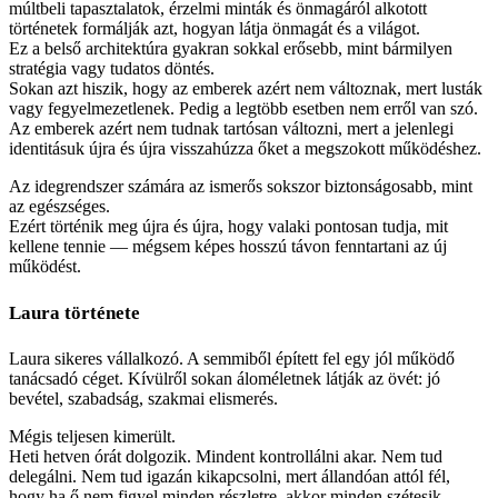
múltbeli tapasztalatok, érzelmi minták és önmagáról alkotott
történetek formálják azt, hogyan látja önmagát és a világot.
Ez a belső architektúra gyakran sokkal erősebb, mint bármilyen
stratégia vagy tudatos döntés.
Sokan azt hiszik, hogy az emberek azért nem változnak, mert lusták
vagy fegyelmezetlenek. Pedig a legtöbb esetben nem erről van szó.
Az emberek azért nem tudnak tartósan változni, mert a jelenlegi
identitásuk újra és újra visszahúzza őket a megszokott működéshez.
Az idegrendszer számára az ismerős sokszor biztonságosabb, mint
az egészséges.
Ezért történik meg újra és újra, hogy valaki pontosan tudja, mit
kellene tennie — mégsem képes hosszú távon fenntartani az új
működést.
Laura története
Laura sikeres vállalkozó. A semmiből épített fel egy jól működő
tanácsadó céget. Kívülről sokan áloméletnek látják az övét: jó
bevétel, szabadság, szakmai elismerés.
Mégis teljesen kimerült.
Heti hetven órát dolgozik. Mindent kontrollálni akar. Nem tud
delegálni. Nem tud igazán kikapcsolni, mert állandóan attól fél,
hogy ha ő nem figyel minden részletre, akkor minden szétesik.