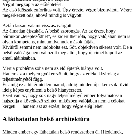
Végül megkapta az előléptetést.
Az első időszak euforikus volt. Úgy érezte, végre bizonyított. Végre
megérkezett oda, ahová mindig is vágyott.
Aztán lassan valami visszaszivárgott.
Az álmatlan éjszakák. A belső szorongás. Az az érzés, hogy
bármikor „lelepleződhet”, és kiderülhet róla, hogy valójában nem is
olyan kompetens, mint amilyennek mások látják.
Kívülről semmi nem indokolta ezt. Sőt, objektíven sikeres volt. De a
belső valósága nem változott meg attól, hogy új címet kapott az
email aláírásában.
Mert a probléma soha nem az előléptetés hiánya volt.
Hanem az a mélyen gyökerező hit, hogy az értéke kizárólag a
teljesítményétől függ.
És amíg ez a hit érintetlen marad, addig minden új siker csak rövid
ideig képes enyhíteni a belső hiányérzetet.
Ezért van az, hogy sok nagy teljesítményű ember folyamatosan
hajszolja a következő szintet, miközben valójában nem a célokat
kergeti — hanem azt az érzést, hogy végre elég lehet.
A láthatatlan belső architektúra
Minden ember egy láthatatlan belső rendszerben él. Hiedelmek,