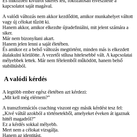
És miközben kívülről sikeres lett, fokozatosan elveszítette a
kapcsolatot saját magával.
A valódi változás nem akkor kezdődött, amikor munkahelyet váltott
vagy új célokat tűzött ki.
Hanem akkor, amikor elkezdte újradefiniálni, mit jelent számára a
siker.
Már nem bizonyítani akart.
Hanem jelen lenni a saját életében.
És amikor ez a belső változás megtörtént, minden más is elkezdett
átalakulni körülötte. A vezetői stílusa hitelesebbé vált. A kapcsolatai
mélyebbek lettek. Már nem félelemből működött, hanem belső
stabilitásból.
A valódi kérdés
A legtöbb ember egész életében azt kérdezi:
„Mit kell még elérnem?”
A transzformációs coaching viszont egy másik kérdést tesz fel:
„Kivé váltál azokból a történetekből, amelyeket éveken át igaznak
hittél magadról?”
Ez a kérdés sokkal mélyebb.
Mert nem a célokat vizsgálja.
Hanem az identitást.