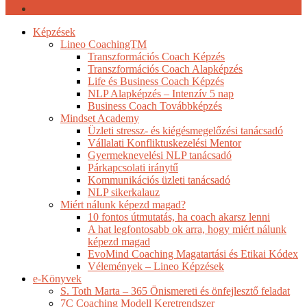
instagram
Close
Képzések
Menu
Lineo CoachingTM
Transzformációs Coach Képzés
Transzformációs Coach Alapképzés
Life és Business Coach Képzés
NLP Alapképzés – Intenzív 5 nap
Business Coach Továbbképzés
Mindset Academy
Üzleti stressz- és kiégésmegelőzési tanácsadó
Vállalati Konfliktuskezelési Mentor
Gyermeknevelési NLP tanácsadó
Párkapcsolati iránytű
Kommunikációs üzleti tanácsadó
NLP sikerkalauz
Miért nálunk képezd magad?
10 fontos útmutatás, ha coach akarsz lenni
A hat legfontosabb ok arra, hogy miért nálunk
képezd magad
EvoMind Coaching Magatartási és Etikai Kódex
Vélemények – Lineo Képzések
e-Könyvek
S. Toth Marta – 365 Önismereti és önfejlesztő feladat
7C Coaching Modell Keretrendszer