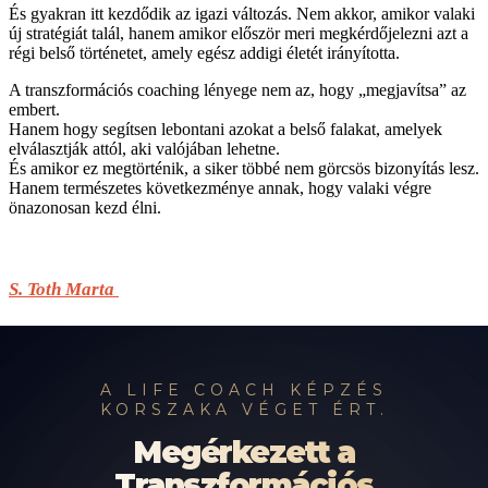
És gyakran itt kezdődik az igazi változás. Nem akkor, amikor valaki
új stratégiát talál, hanem amikor először meri megkérdőjelezni azt a
régi belső történetet, amely egész addigi életét irányította.
A transzformációs coaching lényege nem az, hogy „megjavítsa” az
embert.
Hanem hogy segítsen lebontani azokat a belső falakat, amelyek
elválasztják attól, aki valójában lehetne.
És amikor ez megtörténik, a siker többé nem görcsös bizonyítás lesz.
Hanem természetes következménye annak, hogy valaki végre
önazonosan kezd élni.
S. Toth Marta
A LIFE COACH KÉPZÉS
KORSZAKA VÉGET ÉRT.
Megérkezett a
Transzformációs