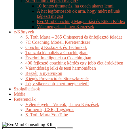
Miért nálunk képezd magad?
10 fontos útmutatás, ha coach akarsz lenni
A hat legfontosabb ok arra, hogy miért nálunk
képezd magad
EvoMind Coaching Magatartási és Etikai Kódex
Vélemények – Lineo Képzések
e-Könyvek
S. Toth Marta – 365 Önismereti és önfejlesztő feladat
7C Coaching Modell Keretrendszer
Coaching Eszközök és Technikák
Tranzakcióanalízis a Coachingban
Érzelmi Intelligencia a Coachingban
400 fejlesztő coaching kérdés egy jobb élet érdekében
Várandósság lelki és testi harmóniában
Beszélj a nyelvükön
Kiégés Prevenció és Stresszkezelés
Légy sikeresebb, mert megteheted!
Szolgáltatások
Média
Referenciák
Vélemények – Videók | Lineo Képzések
Partnerek, CSR, Tagságok
S. Toth Marta YouTube