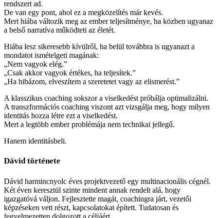
rendszert ad.
De van egy pont, ahol ez a megközelítés már kevés.
Mert hiába változik meg az ember teljesítménye, ha közben ugyanaz
a belső narratíva működteti az életét.
Hiába lesz sikeresebb kívülről, ha belül továbbra is ugyanazt a
mondatot ismételgeti magának:
„Nem vagyok elég.”
„Csak akkor vagyok értékes, ha teljesítek.”
„Ha hibázom, elveszítem a szeretetet vagy az elismerést.”
A klasszikus coaching sokszor a viselkedést próbálja optimalizálni.
A transzformációs coaching viszont azt vizsgálja meg, hogy milyen
identitás hozza létre ezt a viselkedést.
Mert a legtöbb ember problémája nem technikai jellegű.
Hanem identitásbeli.
Dávid története
Dávid harmincnyolc éves projektvezető egy multinacionális cégnél.
Két éven keresztül szinte mindent annak rendelt alá, hogy
igazgatóvá váljon. Fejlesztette magát, coachingra járt, vezetői
képzéseken vett részt, kapcsolatokat épített. Tudatosan és
fegyelmezetten dolgozott a céljáért.