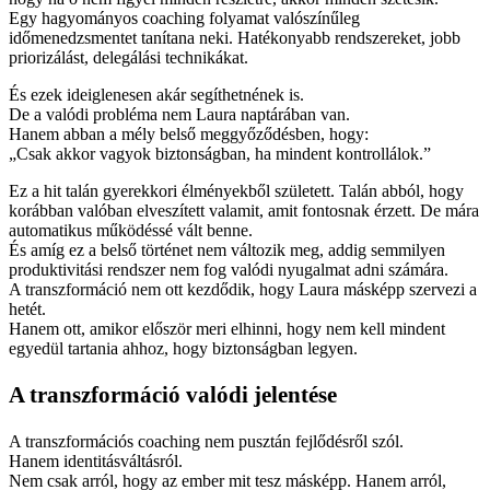
Egy hagyományos coaching folyamat valószínűleg
időmenedzsmentet tanítana neki. Hatékonyabb rendszereket, jobb
priorizálást, delegálási technikákat.
És ezek ideiglenesen akár segíthetnének is.
De a valódi probléma nem Laura naptárában van.
Hanem abban a mély belső meggyőződésben, hogy:
„Csak akkor vagyok biztonságban, ha mindent kontrollálok.”
Ez a hit talán gyerekkori élményekből született. Talán abból, hogy
korábban valóban elveszített valamit, amit fontosnak érzett. De mára
automatikus működéssé vált benne.
És amíg ez a belső történet nem változik meg, addig semmilyen
produktivitási rendszer nem fog valódi nyugalmat adni számára.
A transzformáció nem ott kezdődik, hogy Laura másképp szervezi a
hetét.
Hanem ott, amikor először meri elhinni, hogy nem kell mindent
egyedül tartania ahhoz, hogy biztonságban legyen.
A transzformáció valódi jelentése
A transzformációs coaching nem pusztán fejlődésről szól.
Hanem identitásváltásról.
Nem csak arról, hogy az ember mit tesz másképp. Hanem arról,