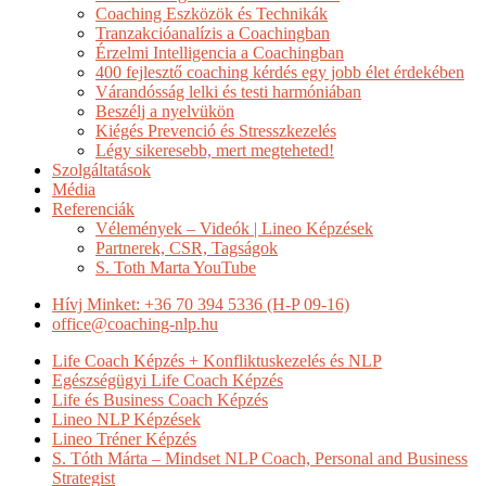
Coaching Eszközök és Technikák
Tranzakcióanalízis a Coachingban
Érzelmi Intelligencia a Coachingban
400 fejlesztő coaching kérdés egy jobb élet érdekében
Várandósság lelki és testi harmóniában
Beszélj a nyelvükön
Kiégés Prevenció és Stresszkezelés
Légy sikeresebb, mert megteheted!
Szolgáltatások
Média
Referenciák
Vélemények – Videók | Lineo Képzések
Partnerek, CSR, Tagságok
S. Toth Marta YouTube
Hívj Minket: +36 70 394 5336 (H-P 09-16)
office@coaching-nlp.hu
Life Coach Képzés + Konfliktuskezelés és NLP
Egészségügyi Life Coach Képzés
Life és Business Coach Képzés
Lineo NLP Képzések
Lineo Tréner Képzés
S. Tóth Márta – Mindset NLP Coach, Personal and Business
Strategist