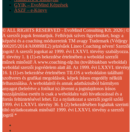
GYIK – EvoMind Képzések
ÁSZF – e-Könyv
© ALL RIGHTS RESERVED - EvoMind Consulting Kft. 2026 | ©
A szerzői jogok fenntartjuk. Felhívjuk szíves figyelmüket, hogy a
képzési és a coaching módszereink TM avagy Trademark (Védjegy
000205/2014/A0089BE2) jelzésűek Lineo Coaching néven! Szerzői
jogok! A szerzői jogokat az 1999. évi LXXVI. törvény szabályozza.
E törvény 1. § (1)-es bekezdése értelmében a weboldal szerzői
műnek minősül! A www.coaching-nlp.hu (továbbiakban weboldal)
weboldal szerzői jogvédelem alatt áll. Az 1999. évi LXXVI. törvény
16. § (1)-es bekezdése értelmében TILOS a weboldalon található
szoftveres és grafikai megoldások, képek írásos engedély nélküli
felhasználása. A weboldalról és annak adatbázisából bármilyen
anyagot (beleértve a fotókat is) átvenni a jogtulajdonos írásos
hozzájárulása esetén is csak a weboldalra való hivatkozással és a
forrás feltüntetésével lehet. Ez a nyilatkozat a szerzői jogról szóló
1999. évi LXXVI. törvény 36. § (2) bekezdésében foglaltak szerinti
tiltó nyilatkozatnak minősül! 1999. évi LXXVI. törvény a szerzői
jogról *
facebook
youtube