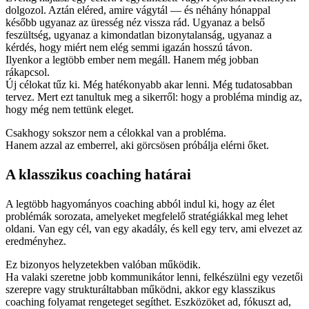
dolgozol. Aztán eléred, amire vágytál — és néhány hónappal
később ugyanaz az üresség néz vissza rád. Ugyanaz a belső
feszültség, ugyanaz a kimondatlan bizonytalanság, ugyanaz a
kérdés, hogy miért nem elég semmi igazán hosszú távon.
Ilyenkor a legtöbb ember nem megáll. Hanem még jobban
rákapcsol.
Új célokat tűz ki. Még hatékonyabb akar lenni. Még tudatosabban
tervez. Mert ezt tanultuk meg a sikerről: hogy a probléma mindig az,
hogy még nem tettünk eleget.
Csakhogy sokszor nem a célokkal van a probléma.
Hanem azzal az emberrel, aki görcsösen próbálja elérni őket.
A klasszikus coaching határai
A legtöbb hagyományos coaching abból indul ki, hogy az élet
problémák sorozata, amelyeket megfelelő stratégiákkal meg lehet
oldani. Van egy cél, van egy akadály, és kell egy terv, ami elvezet az
eredményhez.
Ez bizonyos helyzetekben valóban működik.
Ha valaki szeretne jobb kommunikátor lenni, felkészülni egy vezetői
szerepre vagy strukturáltabban működni, akkor egy klasszikus
coaching folyamat rengeteget segíthet. Eszközöket ad, fókuszt ad,