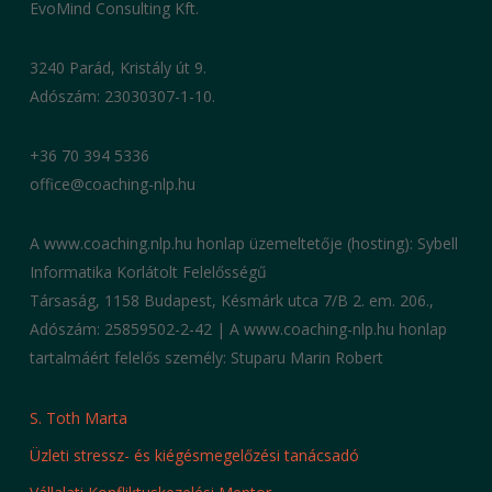
EvoMind Consulting Kft.
3240 Parád, Kristály út 9.
Adószám: 23030307-1-10.
+36 70 394 5336
office@coaching-nlp.hu
A www.coaching.nlp.hu honlap üzemeltetője (hosting): Sybell
Informatika Korlátolt Felelősségű
Társaság, 1158 Budapest, Késmárk utca 7/B 2. em. 206.,
Adószám: 25859502-2-42 | A www.coaching-nlp.hu honlap
tartalmáért felelős személy: Stuparu Marin Robert
S. Toth Marta
Üzleti stressz- és kiégésmegelőzési tanácsadó