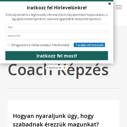
Men
Skip
Iratkozz fel Hírlevelünkre!
to
Értesülj elsőként a legfrissebb információkról képzéseinkkel kapcsolatban, a
main
legújabb eseményeinkről, valamint egyedülálló kedvezményeinkről.
content
Tag
Business
Elfogadom a felhasználási feltételeket.
További információk
Iratkozz fel most!
Coach Képzés
POWERED BY
Hogyan nyaraljunk úgy, hogy
szabadnak érezzük magunkat?