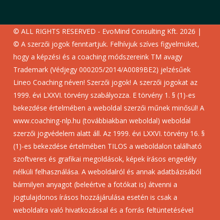
© ALL RIGHTS RESERVED - EvoMind Consulting Kft. 2026 |
© A szerzői jogok fenntartjuk. Felhívjuk szíves figyelmüket,
hogy a képzési és a coaching módszereink TM avagy
Trademark (Védjegy 000205/2014/A0089BE2) jelzésűek
Lineo Coaching néven! Szerzői jogok! A szerzői jogokat az
1999. évi LXXVI. törvény szabályozza. E törvény 1. § (1)-es
bekezdése értelmében a weboldal szerzői műnek minősül! A
www.coaching-nlp.hu (továbbiakban weboldal) weboldal
szerzői jogvédelem alatt áll. Az 1999. évi LXXVI. törvény 16. §
(1)-es bekezdése értelmében TILOS a weboldalon található
szoftveres és grafikai megoldások, képek írásos engedély
nélküli felhasználása. A weboldalról és annak adatbázisából
bármilyen anyagot (beleértve a fotókat is) átvenni a
jogtulajdonos írásos hozzájárulása esetén is csak a
weboldalra való hivatkozással és a forrás feltüntetésével