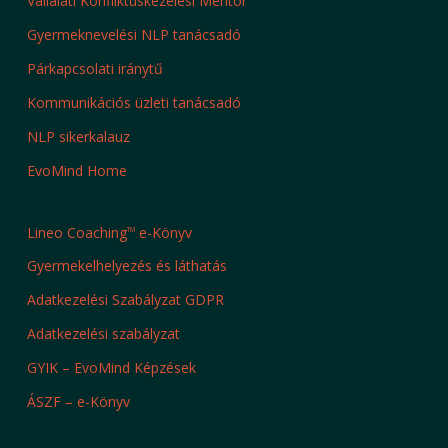
Vállalati Konfliktuskezelési Mentor
Gyermeknevelési NLP tanácsadó
Párkapcsolati iránytű
Kommunikációs üzleti tanácsadó
NLP sikerkalauz
EvoMind Home
Lineo Coaching
e-Könyv
TM
Gyermekelhelyezés és láthatás
Adatkezelési Szabályzat GDPR
Adatkezelési szabályzat
GYIK – EvoMind Képzések
ÁSZF – e-Könyv