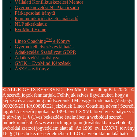
Vállalati Konfliktuskezelési Mentor
Gyermeknevelési NLP tanácsadó
Párkapcsolati iránytű
Kommunikációs üzleti tanácsadó
NLP sikerkalauz
EvoMind Home
TM
Lineo Coaching
e-Könyv
Gyermekelhelyezés és láthatás
Adatkezelési Szabályzat GDPR
Adatkezelési szabályzat
GYIK – EvoMind Képzések
ÁSZF – e-Könyv
© ALL RIGHTS RESERVED - EvoMind Consulting Kft. 2026 | ©
A szerzői jogok fenntartjuk. Felhívjuk szíves figyelmüket, hogy a
képzési és a coaching módszereink TM avagy Trademark (Védjegy
000205/2014/A0089BE2) jelzésűek Lineo Coaching néven! Szerzői
jogok! A szerzői jogokat az 1999. évi LXXVI. törvény szabályozza.
E törvény 1. § (1)-es bekezdése értelmében a weboldal szerzői
műnek minősül! A www.coaching-nlp.hu (továbbiakban weboldal)
weboldal szerzői jogvédelem alatt áll. Az 1999. évi LXXVI. törvény
16. § (1)-es bekezdése értelmében TILOS a weboldalon található