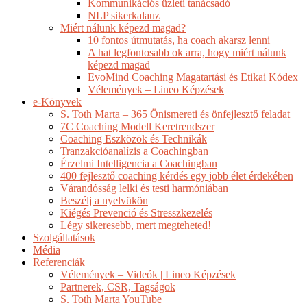
Kommunikációs üzleti tanácsadó
NLP sikerkalauz
Miért nálunk képezd magad?
10 fontos útmutatás, ha coach akarsz lenni
A hat legfontosabb ok arra, hogy miért nálunk
képezd magad
EvoMind Coaching Magatartási és Etikai Kódex
Vélemények – Lineo Képzések
e-Könyvek
S. Toth Marta – 365 Önismereti és önfejlesztő feladat
7C Coaching Modell Keretrendszer
Coaching Eszközök és Technikák
Tranzakcióanalízis a Coachingban
Érzelmi Intelligencia a Coachingban
400 fejlesztő coaching kérdés egy jobb élet érdekében
Várandósság lelki és testi harmóniában
Beszélj a nyelvükön
Kiégés Prevenció és Stresszkezelés
Légy sikeresebb, mert megteheted!
Szolgáltatások
Média
Referenciák
Vélemények – Videók | Lineo Képzések
Partnerek, CSR, Tagságok
S. Toth Marta YouTube