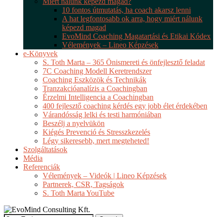
Miért nálunk képezd magad?
10 fontos útmutatás, ha coach akarsz lenni
A hat legfontosabb ok arra, hogy miért nálunk
képezd magad
EvoMind Coaching Magatartási és Etikai Kódex
Vélemények – Lineo Képzések
e-Könyvek
S. Toth Marta – 365 Önismereti és önfejlesztő feladat
7C Coaching Modell Keretrendszer
Coaching Eszközök és Technikák
Tranzakcióanalízis a Coachingban
Érzelmi Intelligencia a Coachingban
400 fejlesztő coaching kérdés egy jobb élet érdekében
Várandósság lelki és testi harmóniában
Beszélj a nyelvükön
Kiégés Prevenció és Stresszkezelés
Légy sikeresebb, mert megteheted!
Szolgáltatások
Média
Referenciák
Vélemények – Videók | Lineo Képzések
Partnerek, CSR, Tagságok
S. Toth Marta YouTube