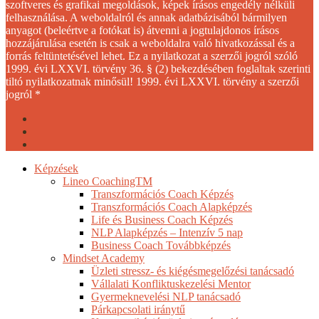
szoftveres és grafikai megoldások, képek írásos engedély nélküli
felhasználása. A weboldalról és annak adatbázisából bármilyen
anyagot (beleértve a fotókat is) átvenni a jogtulajdonos írásos
hozzájárulása esetén is csak a weboldalra való hivatkozással és a
forrás feltüntetésével lehet. Ez a nyilatkozat a szerzői jogról szóló
1999. évi LXXVI. törvény 36. § (2) bekezdésében foglaltak szerinti
tiltó nyilatkozatnak minősül! 1999. évi LXXVI. törvény a szerzői
jogról *
facebook
youtube
instagram
Close
Képzések
Menu
Lineo CoachingTM
Transzformációs Coach Képzés
Transzformációs Coach Alapképzés
Life és Business Coach Képzés
NLP Alapképzés – Intenzív 5 nap
Business Coach Továbbképzés
Mindset Academy
Üzleti stressz- és kiégésmegelőzési tanácsadó
Vállalati Konfliktuskezelési Mentor
Gyermeknevelési NLP tanácsadó
Párkapcsolati iránytű