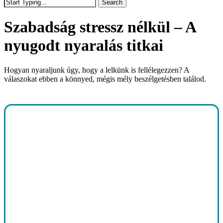
Search
Close
Search
Szabadság stressz nélkül – A
nyugodt nyaralás titkai
Hogyan nyaraljunk úgy, hogy a lelkünk is fellélegezzen? A
válaszokat ebben a könnyed, mégis mély beszélgetésben találod.
Play
Video