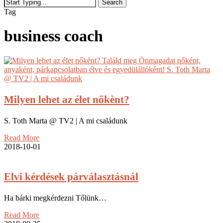
Search
Close
Tag
Search
business coach
Milyen lehet az élet nőkènt?
S. Toth Marta @ TV2 | A mi családunk
Read More
2018-10-01
Elvi kérdések párválasztásnál
Ha bárki megkérdezni Tőlünk…
Read More