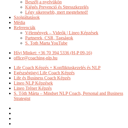
Beszélj a nyelvükön
Kiégés Prevenció és Stresszkezelés
Légy sikeresebb, mert megteheted!
Szolgáltatások
Média
Referenciák
Vélemények – Videók | Lineo Képzések
Partnerek, CSR, Tagságok
S. Toth Marta YouTube
Hívj Minket: +36 70 394 5336 (H-P 09-16)
office@coaching-nlp.hu
Life Coach Képzés + Konfliktuskezelés és NLP
Egészségügyi Life Coach Képzés
Life és Business Coach Képzés
Lineo NLP Képzések
Lineo Tréner Képzés
S. Tóth Márta – Mindset NLP Coach, Personal and Business
Strategist
facebook
pinterest
youtube
instagram