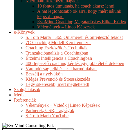
Miért nálunk képezd magad?
10 fontos útmutatás, ha coach akarsz lenni
A hat legfontosabb ok arra, hogy miért nálunk
képezd magad
EvoMind Coaching Magatartási és Etikai Kódex
Vélemények – Lineo Képzések
e-Könyvek
S. Toth Marta – 365 Önismereti és önfejlesztő feladat
7C Coaching Modell Keretrendszer
Coaching Eszközök és Technikák
Tranzakcióanalízis a Coachingban
Érzelmi Intelligencia a Coachingban
400 fejlesztő coaching kérdés egy jobb élet érdekében
Várandósság lelki és testi harmóniában
Beszélj a nyelvükön
Kiégés Prevenció és Stresszkezelés
Légy sikeresebb, mert megteheted!
Szolgáltatások
Média
Referenciák
Vélemények – Videók | Lineo Képzések
Partnerek, CSR, Tagságok
S. Toth Marta YouTube