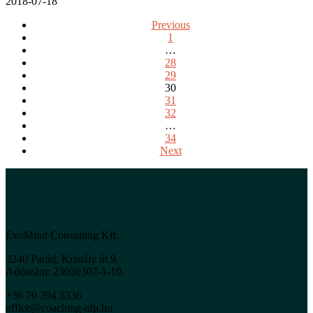
2018-07-18
Previous
1
…
28
29
30
31
32
…
34
Next
EvoMind Consulting Kft.
3240 Parád, Kristály út 9.
Adószám: 23030307-1-10.
+36 70 394 5336
office@coaching-nlp.hu