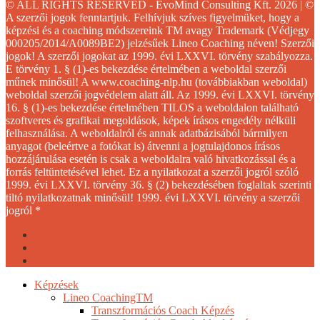
© ALL RIGHTS RESERVED - EvoMind Consulting Kft. 2026 | ©
A szerzői jogok fenntartjuk. Felhívjuk szíves figyelmüket, hogy a
képzési és a coaching módszereink TM avagy Trademark (Védjegy
000205/2014/A0089BE2) jelzésűek Lineo Coaching néven! Szerzői
jogok! A szerzői jogokat az 1999. évi LXXVI. törvény szabályozza.
E törvény 1. § (1)-es bekezdése értelmében a weboldal szerzői
műnek minősül! A www.coaching-nlp.hu (továbbiakban weboldal)
weboldal szerzői jogvédelem alatt áll. Az 1999. évi LXXVI. törvény
16. § (1)-es bekezdése értelmében TILOS a weboldalon található
szoftveres és grafikai megoldások, képek írásos engedély nélküli
felhasználása. A weboldalról és annak adatbázisából bármilyen
anyagot (beleértve a fotókat is) átvenni a jogtulajdonos írásos
hozzájárulása esetén is csak a weboldalra való hivatkozással és a
forrás feltüntetésével lehet. Ez a nyilatkozat a szerzői jogról szóló
1999. évi LXXVI. törvény 36. § (2) bekezdésében foglaltak szerinti
tiltó nyilatkozatnak minősül! 1999. évi LXXVI. törvény a szerzői
jogról *
facebook
youtube
instagram
Close
Képzések
Menu
Lineo CoachingTM
Transzformációs Coach Képzés