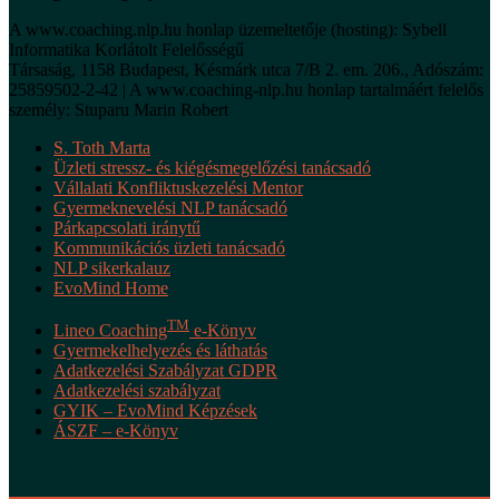
A www.coaching.nlp.hu honlap üzemeltetője (hosting): Sybell
Informatika Korlátolt Felelősségű
Társaság, 1158 Budapest, Késmárk utca 7/B 2. em. 206., Adószám:
25859502-2-42 | A www.coaching-nlp.hu honlap tartalmáért felelős
személy: Stuparu Marin Robert
S. Toth Marta
Üzleti stressz- és kiégésmegelőzési tanácsadó
Vállalati Konfliktuskezelési Mentor
Gyermeknevelési NLP tanácsadó
Párkapcsolati iránytű
Kommunikációs üzleti tanácsadó
NLP sikerkalauz
EvoMind Home
TM
Lineo Coaching
e-Könyv
Gyermekelhelyezés és láthatás
Adatkezelési Szabályzat GDPR
Adatkezelési szabályzat
GYIK – EvoMind Képzések
ÁSZF – e-Könyv