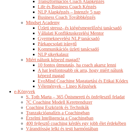
Transzformációs Coach Alapképzés
Life és Business Coach Képzés
NLP Alapképzés – Intenzív 5 nap
Business Coach Továbbképzés
Mindset Academy
Üzleti stressz- és kiégésmegelőzési tanácsadó
Vállalati Konfliktuskezelési Mentor
Gyermeknevelési NLP tanácsadó
Párkapcsolati iránytű
Kommunikációs üzleti tanácsadó
NLP sikerkalauz
Miért nálunk képezd magad?
10 fontos útmutatás, ha coach akarsz lenni
A hat legfontosabb ok arra, hogy miért nálunk
képezd magad
EvoMind Coaching Magatartási és Etikai Kódex
Vélemények – Lineo Képzések
e-Könyvek
S. Toth Marta – 365 Önismereti és önfejlesztő feladat
7C Coaching Modell Keretrendszer
Coaching Eszközök és Technikák
Tranzakcióanalízis a Coachingban
Érzelmi Intelligencia a Coachingban
400 fejlesztő coaching kérdés egy jobb élet érdekében
Várandósság lelki és testi harmóniában