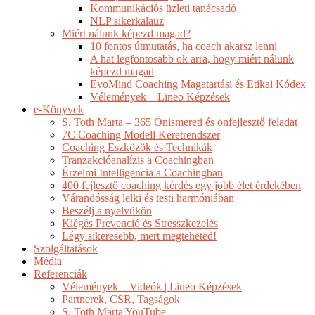
Kommunikációs üzleti tanácsadó
NLP sikerkalauz
Miért nálunk képezd magad?
10 fontos útmutatás, ha coach akarsz lenni
A hat legfontosabb ok arra, hogy miért nálunk
képezd magad
EvoMind Coaching Magatartási és Etikai Kódex
Vélemények – Lineo Képzések
e-Könyvek
S. Toth Marta – 365 Önismereti és önfejlesztő feladat
7C Coaching Modell Keretrendszer
Coaching Eszközök és Technikák
Tranzakcióanalízis a Coachingban
Érzelmi Intelligencia a Coachingban
400 fejlesztő coaching kérdés egy jobb élet érdekében
Várandósság lelki és testi harmóniában
Beszélj a nyelvükön
Kiégés Prevenció és Stresszkezelés
Légy sikeresebb, mert megteheted!
Szolgáltatások
Média
Referenciák
Vélemények – Videók | Lineo Képzések
Partnerek, CSR, Tagságok
S. Toth Marta YouTube