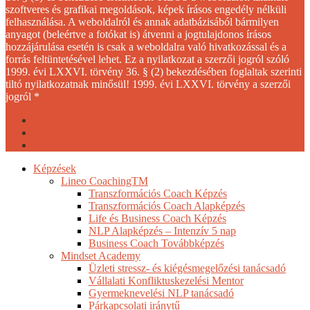
szoftveres és grafikai megoldások, képek írásos engedély nélküli
felhasználása. A weboldalról és annak adatbázisából bármilyen
anyagot (beleértve a fotókat is) átvenni a jogtulajdonos írásos
hozzájárulása esetén is csak a weboldalra való hivatkozással és a
forrás feltüntetésével lehet. Ez a nyilatkozat a szerzői jogról szóló
1999. évi LXXVI. törvény 36. § (2) bekezdésében foglaltak szerinti
tiltó nyilatkozatnak minősül! 1999. évi LXXVI. törvény a szerzői
jogról *
facebook
youtube
instagram
Close
Képzések
Menu
Lineo CoachingTM
Transzformációs Coach Képzés
Transzformációs Coach Alapképzés
Life és Business Coach Képzés
NLP Alapképzés – Intenzív 5 nap
Business Coach Továbbképzés
Mindset Academy
Üzleti stressz- és kiégésmegelőzési tanácsadó
Vállalati Konfliktuskezelési Mentor
Gyermeknevelési NLP tanácsadó
Párkapcsolati iránytű