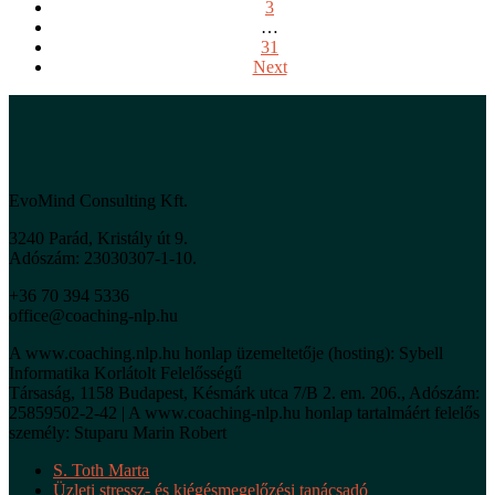
3
…
31
Next
EvoMind Consulting Kft.
3240 Parád, Kristály út 9.
Adószám: 23030307-1-10.
+36 70 394 5336
office@coaching-nlp.hu
A www.coaching.nlp.hu honlap üzemeltetője (hosting): Sybell
Informatika Korlátolt Felelősségű
Társaság, 1158 Budapest, Késmárk utca 7/B 2. em. 206., Adószám:
25859502-2-42 | A www.coaching-nlp.hu honlap tartalmáért felelős
személy: Stuparu Marin Robert
S. Toth Marta
Üzleti stressz- és kiégésmegelőzési tanácsadó