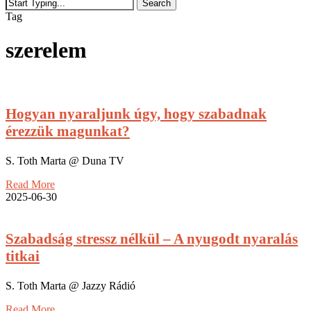
Search
Close
Tag
Search
szerelem
Hogyan nyaraljunk úgy, hogy szabadnak
érezzük magunkat?
S. Toth Marta @ Duna TV
Read More
2025-06-30
Szabadság stressz nélkül – A nyugodt nyaralás
titkai
S. Toth Marta @ Jazzy Rádió
Read More