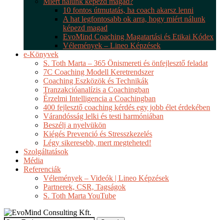
Miért nálunk képezd magad?
10 fontos útmutatás, ha coach akarsz lenni
A hat legfontosabb ok arra, hogy miért nálunk
képezd magad
EvoMind Coaching Magatartási és Etikai Kódex
Vélemények – Lineo Képzések
e-Könyvek
S. Toth Marta – 365 Önismereti és önfejlesztő feladat
7C Coaching Modell Keretrendszer
Coaching Eszközök és Technikák
Tranzakcióanalízis a Coachingban
Érzelmi Intelligencia a Coachingban
400 fejlesztő coaching kérdés egy jobb élet érdekében
Várandósság lelki és testi harmóniában
Beszélj a nyelvükön
Kiégés Prevenció és Stresszkezelés
Légy sikeresebb, mert megteheted!
Szolgáltatások
Média
Referenciák
Vélemények – Videók | Lineo Képzések
Partnerek, CSR, Tagságok
S. Toth Marta YouTube