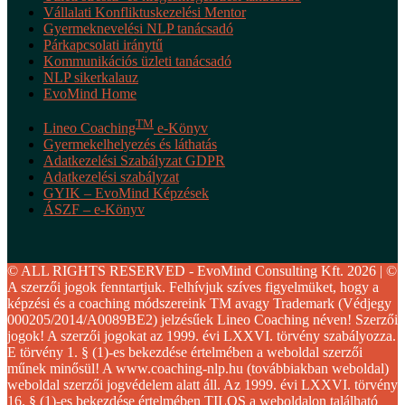
Vállalati Konfliktuskezelési Mentor
Gyermeknevelési NLP tanácsadó
Párkapcsolati iránytű
Kommunikációs üzleti tanácsadó
NLP sikerkalauz
EvoMind Home
TM
Lineo Coaching
e-Könyv
Gyermekelhelyezés és láthatás
Adatkezelési Szabályzat GDPR
Adatkezelési szabályzat
GYIK – EvoMind Képzések
ÁSZF – e-Könyv
© ALL RIGHTS RESERVED - EvoMind Consulting Kft. 2026 | ©
A szerzői jogok fenntartjuk. Felhívjuk szíves figyelmüket, hogy a
képzési és a coaching módszereink TM avagy Trademark (Védjegy
000205/2014/A0089BE2) jelzésűek Lineo Coaching néven! Szerzői
jogok! A szerzői jogokat az 1999. évi LXXVI. törvény szabályozza.
E törvény 1. § (1)-es bekezdése értelmében a weboldal szerzői
műnek minősül! A www.coaching-nlp.hu (továbbiakban weboldal)
weboldal szerzői jogvédelem alatt áll. Az 1999. évi LXXVI. törvény
16. § (1)-es bekezdése értelmében TILOS a weboldalon található