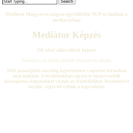
Search
Close
Search
Elsőként Magyarországon egyedülálló NLP technikák a
mediációban
Mediátor Képzés
IM által akkreditált képzés
Személyes és online (hibrid) részvétel és oktatás
2026 januárjától coaching képzéseinket csoportos formában
nem indítjuk. A továbbiakban egyéni és önszerveződő
kiscsoportos képzésekkel várjuk az érdeklődőket. Részletekért
kérjük, vegye fel velünk a kapcsolatot.
ÉRDEKEL A KÉPZÉS