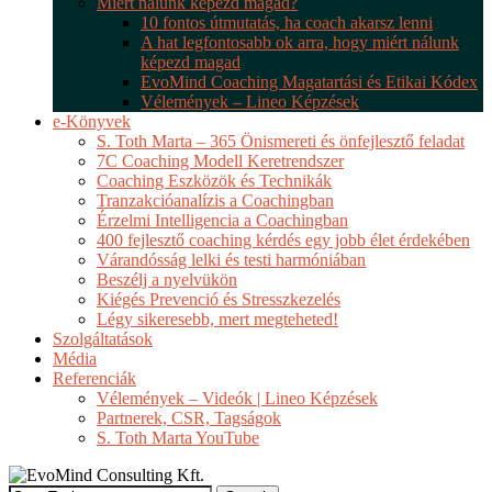
Miért nálunk képezd magad?
10 fontos útmutatás, ha coach akarsz lenni
A hat legfontosabb ok arra, hogy miért nálunk
képezd magad
EvoMind Coaching Magatartási és Etikai Kódex
Vélemények – Lineo Képzések
e-Könyvek
S. Toth Marta – 365 Önismereti és önfejlesztő feladat
7C Coaching Modell Keretrendszer
Coaching Eszközök és Technikák
Tranzakcióanalízis a Coachingban
Érzelmi Intelligencia a Coachingban
400 fejlesztő coaching kérdés egy jobb élet érdekében
Várandósság lelki és testi harmóniában
Beszélj a nyelvükön
Kiégés Prevenció és Stresszkezelés
Légy sikeresebb, mert megteheted!
Szolgáltatások
Média
Referenciák
Vélemények – Videók | Lineo Képzések
Partnerek, CSR, Tagságok
S. Toth Marta YouTube