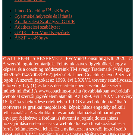
TM
Lineo Coaching
e-Könyv
Gyermekelhelyezés és láthatás
Adatkezelési Szabályzat GDPR
Adatkezelési szabályzat
GYIK – EvoMind Képzések
ÁSZF – e-Könyv
© ALL RIGHTS RESERVED - EvoMind Consulting Kft. 2026 | ©
A szerzői jogok fenntartjuk. Felhívjuk szíves figyelmüket, hogy a
képzési és a coaching módszereink TM avagy Trademark (Védjegy
000205/2014/A0089BE2) jelzésűek Lineo Coaching néven! Szerzői
jogok! A szerzői jogokat az 1999. évi LXXVI. törvény szabályozza.
E törvény 1. § (1)-es bekezdése értelmében a weboldal szerzői
műnek minősül! A www.coaching-nlp.hu (továbbiakban weboldal)
weboldal szerzői jogvédelem alatt áll. Az 1999. évi LXXVI. törvény
16. § (1)-es bekezdése értelmében TILOS a weboldalon található
szoftveres és grafikai megoldások, képek írásos engedély nélküli
felhasználása. A weboldalról és annak adatbázisából bármilyen
anyagot (beleértve a fotókat is) átvenni a jogtulajdonos írásos
hozzájárulása esetén is csak a weboldalra való hivatkozással és a
forrás feltüntetésével lehet. Ez a nyilatkozat a szerzői jogról szóló
1999. évi LXXVI. törvény 36. § (2) bekezdésében foglaltak szerinti