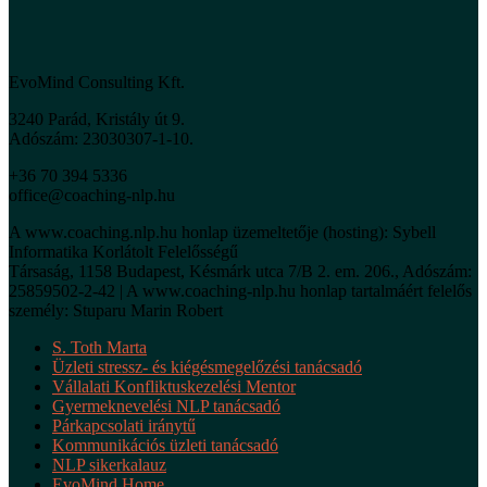
EvoMind Consulting Kft.
3240 Parád, Kristály út 9.
Adószám: 23030307-1-10.
+36 70 394 5336
office@coaching-nlp.hu
A www.coaching.nlp.hu honlap üzemeltetője (hosting): Sybell
Informatika Korlátolt Felelősségű
Társaság, 1158 Budapest, Késmárk utca 7/B 2. em. 206., Adószám:
25859502-2-42 | A www.coaching-nlp.hu honlap tartalmáért felelős
személy: Stuparu Marin Robert
S. Toth Marta
Üzleti stressz- és kiégésmegelőzési tanácsadó
Vállalati Konfliktuskezelési Mentor
Gyermeknevelési NLP tanácsadó
Párkapcsolati iránytű
Kommunikációs üzleti tanácsadó
NLP sikerkalauz
EvoMind Home