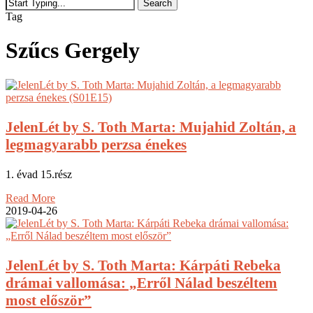
Search
Close
Tag
Search
Szűcs Gergely
JelenLét by S. Toth Marta: Mujahid Zoltán, a
legmagyarabb perzsa énekes
1. évad 15.rész
Read More
2019-04-26
JelenLét by S. Toth Marta: Kárpáti Rebeka
drámai vallomása: „Erről Nálad beszéltem
most először”