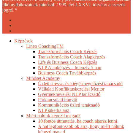
tiltó nyilatkozatnak minősül! 1999. évi LXXVI. törvény a szerzői
jogról *
facebook
youtube
instagram
Close
Képzések
Menu
Lineo CoachingTM
Transzformációs Coach Képzés
Transzformációs Coach Alapképzés
Life és Business Coach Képzés
NLP Alapképzés – Intenzív 5 nap
Business Coach Továbbképzés
Mindset Academy
Üzleti stressz- és kiégésmegelőzési tanácsadó
Vállalati Konfliktuskezelési Mentor
Gyermeknevelési NLP tanácsadó
Párkapcsolati iránytű
Kommunikációs üzleti tanácsadó
NLP sikerkalauz
Miért nálunk képezd magad?
10 fontos útmutatás, ha coach akarsz lenni
A hat legfontosabb ok arra, hogy miért nálunk
képezd magad