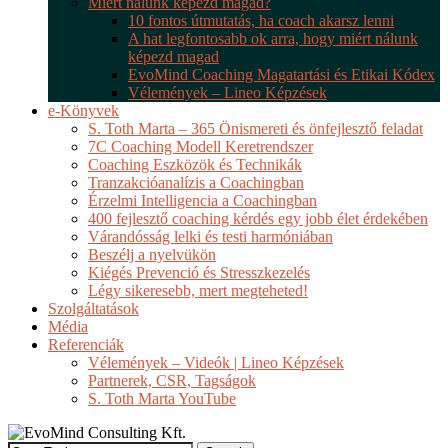
Miért nálunk képezd magad?
10 fontos útmutatás, ha coach akarsz lenni
A hat legfontosabb ok arra, hogy miért nálunk
képezd magad
EvoMind Coaching Magatartási és Etikai Kódex
Vélemények – Lineo Képzések
e-Könyvek
S. Toth Marta – 365 Önismereti és önfejlesztő feladat
7C Coaching Modell Keretrendszer
Coaching Eszközök és Technikák
Tranzakcióanalízis a Coachingban
Érzelmi Intelligencia a Coachingban
400 fejlesztő coaching kérdés egy jobb élet érdekében
Várandósság lelki és testi harmóniában
Beszélj a nyelvükön
Kiégés Prevenció és Stresszkezelés
Légy sikeresebb, mert megteheted!
Szolgáltatások
Média
Referenciák
Vélemények – Videók | Lineo Képzések
Partnerek, CSR, Tagságok
S. Toth Marta YouTube