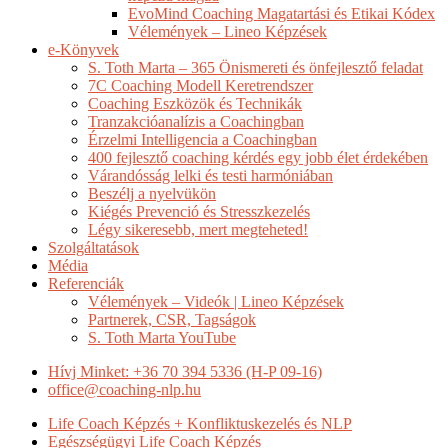
EvoMind Coaching Magatartási és Etikai Kódex
Vélemények – Lineo Képzések
e-Könyvek
S. Toth Marta – 365 Önismereti és önfejlesztő feladat
7C Coaching Modell Keretrendszer
Coaching Eszközök és Technikák
Tranzakcióanalízis a Coachingban
Érzelmi Intelligencia a Coachingban
400 fejlesztő coaching kérdés egy jobb élet érdekében
Várandósság lelki és testi harmóniában
Beszélj a nyelvükön
Kiégés Prevenció és Stresszkezelés
Légy sikeresebb, mert megteheted!
Szolgáltatások
Média
Referenciák
Vélemények – Videók | Lineo Képzések
Partnerek, CSR, Tagságok
S. Toth Marta YouTube
Hívj Minket: +36 70 394 5336 (H-P 09-16)
office@coaching-nlp.hu
Life Coach Képzés + Konfliktuskezelés és NLP
Egészségügyi Life Coach Képzés