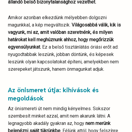
állandó belső bizonytalansághoz vezethet.
Amikor azonban elkezdünk mélyebben dolgozni
magunkkal, a kép megváltozik.
Világosabbá válik, kik is
vagyunk, mi az, amit valóban szeretnénk, és milyen
határokat kell meghúznunk ahhoz, hogy megőrizzük
egyensúlyunkat.
Ez a belső tisztánlátás óriási erőt ad:
nyugodtabbak leszünk, jobban döntünk, és képesek
leszünk olyan kapcsolatokat építeni, amelyekben nem
szerepeket játszunk, hanem önmagunkat adjuk.
Az önismeret útja: kihívások és
megoldások
Az önismereti út nem mindig kényelmes. Sokszor
szembesít minket azzal, amit nem akarunk látni. A
legnagyobb akadály gyakran az, hogy
nem merünk
belenézni saját tükrünkbe
. Félünk attól, hogy felszínre