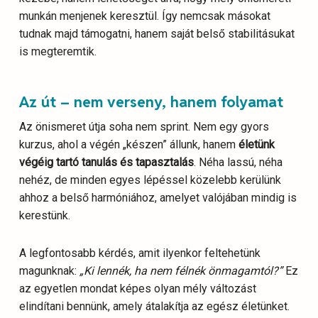
munkán menjenek keresztül. Így nemcsak másokat
tudnak majd támogatni, hanem saját belső stabilitásukat
is megteremtik.
Az út – nem verseny, hanem folyamat
Az önismeret útja soha nem sprint. Nem egy gyors
kurzus, ahol a végén „készen” állunk, hanem
életünk
végéig tartó tanulás és tapasztalás
. Néha lassú, néha
nehéz, de minden egyes lépéssel közelebb kerülünk
ahhoz a belső harmóniához, amelyet valójában mindig is
kerestünk.
A legfontosabb kérdés, amit ilyenkor feltehetünk
magunknak:
„Ki lennék, ha nem félnék önmagamtól?”
Ez
az egyetlen mondat képes olyan mély változást
elindítani bennünk, amely átalakítja az egész életünket.