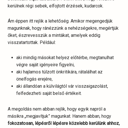
kerülnek régi sebek, elfojtott érzések, kudarcok.
Ám éppen itt rejlik a lehetőség. Amikor megengedjük
magunknak, hogy ránézzünk a nehézségekre, megértjük
őket, észrevesszük a mintákat, amelyek eddig
visszatartottak. Például:
aki mindig másokat helyez előtérbe, megtanulhat
végre saját igényeire figyelni,
aki hajlamos túlzott önkritikára, rátalálhat az
önelfogás erejére,
aki állandóan a külvilágtól vár visszaigazolást,
felfedezheti saját belső értékeit.
A megoldás nem abban rejlik, hogy egyik napról a
másikra „megjavítjuk” magunkat. Hanem abban, hogy
fokozatosan, lépésről lépésre közelebb kerülünk ahhoz,