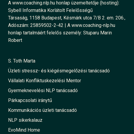
A www.coaching.nlp.hu honlap üzemeltetője (hosting):
Sybell Informatika Korlátolt Felelősségű
Társaság, 1158 Budapest, Késmárk utca 7/B 2. em. 206.,
Adószám: 25859502-2-42 | A www.coaching-nlp.hu
honlap tartalmáért felelős személy: Stuparu Marin
Robert
S. Toth Marta
Üzleti stressz- és kiégésmegelőzési tanácsadó
Vállalati Konfliktuskezelési Mentor
Gyermeknevelési NLP tanácsadó
Párkapcsolati iránytű
Kommunikációs üzleti tanácsadó
NLP sikerkalauz
EvoMind Home