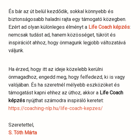
És bár az út belül kezdődik, sokkal könnyebb és
biztonságosabb haladni rajta egy támogató közegben.
Ezért ad olyan különleges élményt a
Life Coach képzés
:
nemcsak tudást ad, hanem közösséget, tükröt és
inspirációt ahhoz, hogy önmagunk legjobb változatává
váljunk.
Ha érzed, hogy itt az ideje közelebb kerülni
önmagadhoz, engedd meg, hogy felfedezd, ki is vagy
valójában. És ha szeretnél mélyebb eszközöket és
támogatást kapni ehhez az úthoz, akkor a
Life Coach
képzés
nyújthat számodra inspiráló keretet:
https://coaching-nlp.hu/life-coach-kepzes/
Szeretettel,
S. Tóth Márta