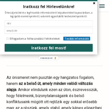
Skip
Menu
Men
Iratkozz fel Hírlevelünkre!
to
Értesülj elsőként a legfrissebb információkról képzéseinkkel kapcsolatban, a
main
legújabb eseményeinkről, valamint egyedülálló kedvezményeinkről.
content
Merülj el önmagadban!
Az önismeret, mint a
Elfogadom a felhasználási feltételeket.
További információk
változás kulcsa.
Iratkozz fel most!
Az önismeret nem pusztán egy hangzatos fogalom,
hanem
az a belső út, amely minden valódi változás
alapja
. Amikor elindulunk ezen az úton, észrevesszük,
hogy félelmeink, bizonytalanságaink és belső
konfliktusaink mögött ott rejtőzik egy sokkal erősebb
mag: az a részünk, amely stabil, amely képes eligazítani