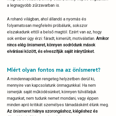
a legnagyobb zűrzavarban is.
A rohanó világban, ahol állandó a nyomás és
folyamatosan megfelelni próbálunk, sokszor
elszakadunk ettől a belső magtól. Ezért van az, hogy
sok ember úgy érzi: fáradt, kimerült, motiválatlan.
Amikor
nincs elég önismeret, könnyen sodródunk mások
elvárásai között, és elveszítjük saját iránytűnket.
Miért olyan fontos ma az önismeret?
A mindennapokban rengeteg helyzetben derül ki,
mennyire van kapcsolatunk önmagunkkal. Ha nem
ismerjük saját működésünket, könnyen túlvállaljuk
magunkat, nem tudunk nemet mondani, vagy éppen
minden apró kritikát személyes támadásként élünk meg.
Az önismeret hiánya szorongáshoz, kiégéshez és