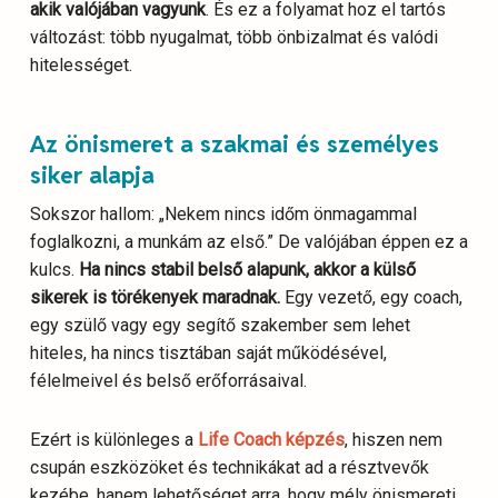
akik valójában vagyunk
. És ez a folyamat hoz el tartós
változást: több nyugalmat, több önbizalmat és valódi
hitelességet.
Az önismeret a szakmai és személyes
siker alapja
Sokszor hallom: „Nekem nincs időm önmagammal
foglalkozni, a munkám az első.” De valójában éppen ez a
kulcs.
Ha nincs stabil belső alapunk, akkor a külső
sikerek is törékenyek maradnak.
Egy vezető, egy coach,
egy szülő vagy egy segítő szakember sem lehet
hiteles, ha nincs tisztában saját működésével,
félelmeivel és belső erőforrásaival.
Ezért is különleges a
Life Coach képzés
, hiszen nem
csupán eszközöket és technikákat ad a résztvevők
kezébe, hanem lehetőséget arra, hogy mély önismereti