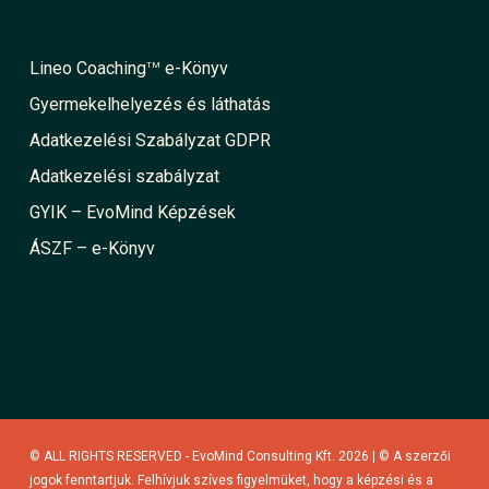
Lineo Coaching
e-Könyv
TM
Gyermekelhelyezés és láthatás
Adatkezelési Szabályzat GDPR
Adatkezelési szabályzat
GYIK – EvoMind Képzések
ÁSZF – e-Könyv
© ALL RIGHTS RESERVED - EvoMind Consulting Kft. 2026 | © A szerzői
jogok fenntartjuk. Felhívjuk szíves figyelmüket, hogy a képzési és a