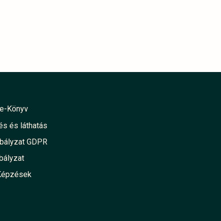
e-Könyv
s és láthatás
abályzat GDPR
bályzat
Képzések