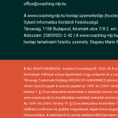
office@coaching-nlp.hu
A www.coaching.nlp.hu honlap üzemeltetője (hosting
Sybell Informatika Korlátolt Felelősségű
Társaság, 1158 Budapest, Késmárk utca 7/B 2. em. 
Adószám: 25859502-2-42 | A www.coaching-nlp.hu
honlap tartalmáért felelős személy: Stuparu Marin 
© ALL RIGHTS RESERVED - EvoMind Consulting Kft. 2026 | © A sz
fenntartjuk. Felhívjuk szíves figyelmüket, hogy a képzési és a 
TM avagy Trademark (Védjegy 000205/2014/A0089BE2) jelzésű
néven! Szerzői jogok! A szerzői jogokat az 1999. évi LXXVI. törv
törvény 1. § (1)-es bekezdése értelmében a weboldal szerzői m
www.coaching-nlp.hu (továbbiakban weboldal) weboldal szerzői jo
Az 1999. évi LXXVI. törvény 16. § (1)-es bekezdése értelmében 
található szoftveres és grafikai megoldások, képek írásos engedé
felhasználása. A weboldalról és annak adatbázisából bármilyen 