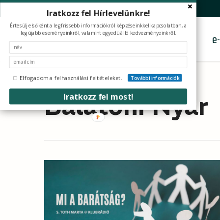
Skip
facebook
youtube
instagram
tiktok
Iratkozz fel Hírlevelünkre!
to
Értesülj elsőként a legfrissebb információkról képzéseinkkel kapcsolatban, a
main
legújabb eseményeinkről, valamint egyedülálló kedvezményeinkről.
Képzések
e
content
Elfogadom a felhasználási feltételeket.
További információk
Tag
Iratkozz fel most!
Balatoni Nyár