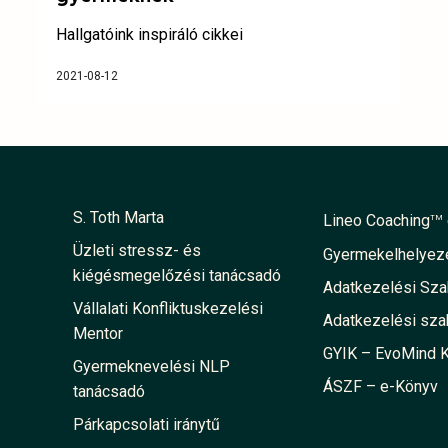
Hallgatóink inspiráló cikkei
2021-08-12
S. Toth Marta
Lineo Coaching
TM
Üzleti stressz- és
Gyermekelhelyezé
kiégésmegelőzési tanácsadó
Adatkezelési Sz
Vállalati Konfliktuskezelési
Adatkezelési sza
Mentor
GYIK – EvoMind 
Gyermeknevelési NLP
ÁSZF – e-Könyv
tanácsadó
Párkapcsolati iránytű