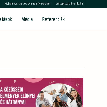
Menu
Hívj Minket: +36 70 394 5336 (H-P 09-16)
office@coaching-nlp.hu
tatások
Média
Referenciák