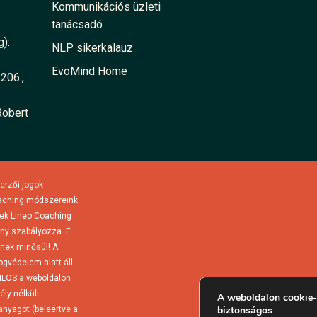
Kommunikációs üzleti
tanácsadó
):
NLP sikerkalauz
EvoMind Home
206.,
Robert
erzői jogok
coaching módszereink
ek Lineo Coaching
ény szabályozza. E
űnek minősül! A
gvédelem alatt áll.
TILOS a weboldalon
ly nélküli
A weboldalon cookie-
biztonságos
anyagot (beleértve a