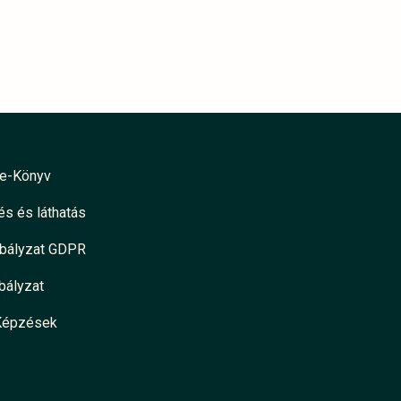
e-Könyv
s és láthatás
abályzat GDPR
bályzat
Képzések