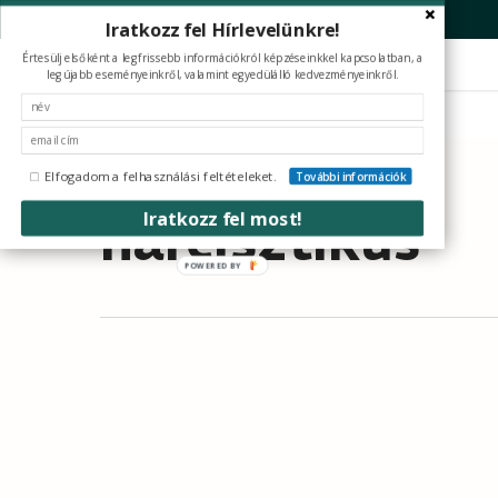
Skip
Iratkozz fel Hírlevelünkre!
to
Értesülj elsőként a legfrissebb információkról képzéseinkkel kapcsolatban, a
main
legújabb eseményeinkről, valamint egyedülálló kedvezményeinkről.
content
Elfogadom a felhasználási feltételeket.
További információk
Tag
Iratkozz fel most!
nárcisztikus