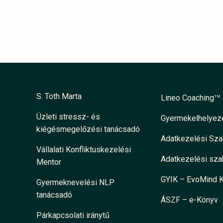
S. Toth Marta
Lineo Coaching
TM
Üzleti stressz- és
Gyermekelhelyezé
kiégésmegelőzési tanácsadó
Adatkezelési Sz
Vállalati Konfliktuskezelési
Adatkezelési sza
Mentor
GYIK – EvoMind 
Gyermeknevelési NLP
tanácsadó
ÁSZF – e-Könyv
Párkapcsolati iránytű