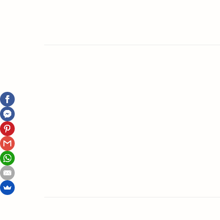
Read More
2024-01-12
Ettől lesz igazán boldog a gyerek a
szülinapján
S. Toth Marta @ gyerekszoba.hu
Read More
2023-01-21
Együtt élni az anyóssal –
Megszokni vagy megszökni jobb?
S. Toth Marta @ gyerekszoba.hu