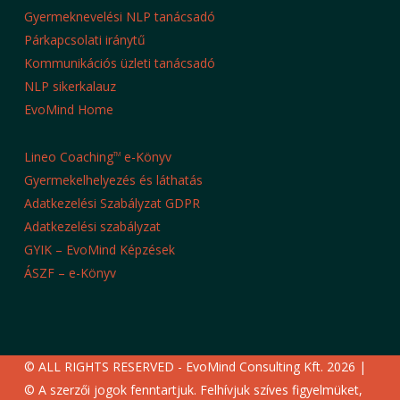
Gyermeknevelési NLP tanácsadó
Párkapcsolati iránytű
Kommunikációs üzleti tanácsadó
NLP sikerkalauz
EvoMind Home
Lineo Coaching
e-Könyv
TM
Gyermekelhelyezés és láthatás
Adatkezelési Szabályzat GDPR
Adatkezelési szabályzat
GYIK – EvoMind Képzések
ÁSZF – e-Könyv
© ALL RIGHTS RESERVED - EvoMind Consulting Kft. 2026 |
© A szerzői jogok fenntartjuk. Felhívjuk szíves figyelmüket,