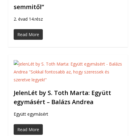
semmitől”
2. évad 14.rész
Read More
JelenLét by S. Toth Marta: Együtt
egymásért – Balázs Andrea
Együtt egymásért
Read More