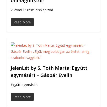
önmagunktól!”
2. évad 15.rész, első epizód
Read More
JelenLét by S. Toth Marta: Együtt
egymásért – Gáspár Evelin
Együtt egymásért
Read More