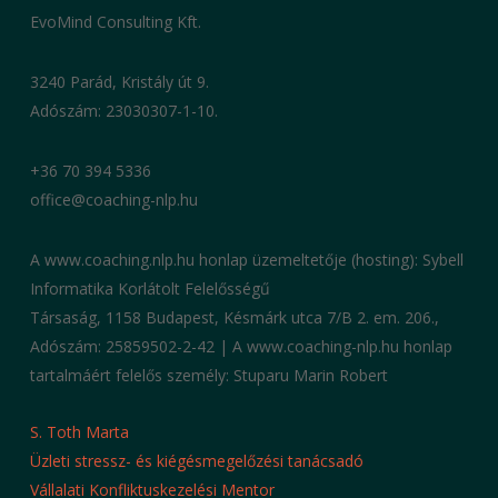
EvoMind Consulting Kft.
3240 Parád, Kristály út 9.
Adószám: 23030307-1-10.
+36 70 394 5336
office@coaching-nlp.hu
A www.coaching.nlp.hu honlap üzemeltetője (hosting): Sybell
Informatika Korlátolt Felelősségű
Társaság, 1158 Budapest, Késmárk utca 7/B 2. em. 206.,
Adószám: 25859502-2-42 | A www.coaching-nlp.hu honlap
tartalmáért felelős személy: Stuparu Marin Robert
S. Toth Marta
Üzleti stressz- és kiégésmegelőzési tanácsadó
Vállalati Konfliktuskezelési Mentor