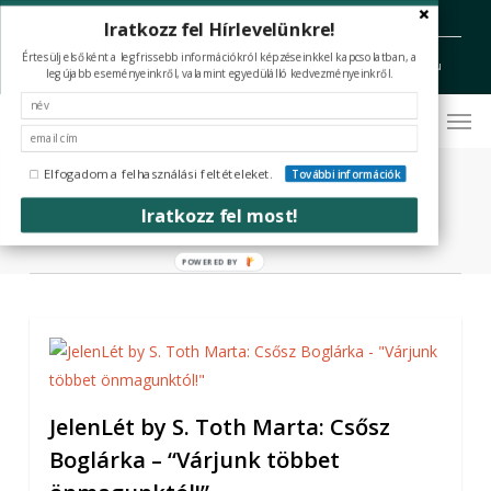
Skip
Iratkozz fel Hírlevelünkre!
facebook
youtube
instagram
tiktok
to
Értesülj elsőként a legfrissebb információkról képzéseinkkel kapcsolatban, a
Hívj Minket: +36 70 394 5336 (H-P 09-16)
office@coaching-nlp.hu
main
legújabb eseményeinkről, valamint egyedülálló kedvezményeinkről.
content
Men
Tag
Fésűs Nelly
Elfogadom a felhasználási feltételeket.
További információk
Iratkozz fel most!
POWERED BY
JelenLét by S. Toth Marta: Csősz
Boglárka – “Várjunk többet