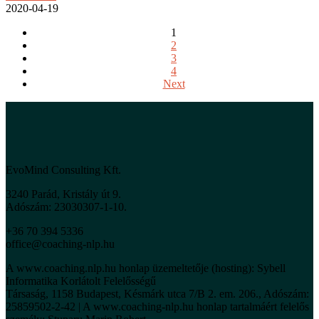
2020-04-19
1
2
3
4
Next
EvoMind Consulting Kft.
3240 Parád, Kristály út 9.
Adószám: 23030307-1-10.
+36 70 394 5336
office@coaching-nlp.hu
A www.coaching.nlp.hu honlap üzemeltetője (hosting): Sybell
Informatika Korlátolt Felelősségű
Társaság, 1158 Budapest, Késmárk utca 7/B 2. em. 206., Adószám:
25859502-2-42 | A www.coaching-nlp.hu honlap tartalmáért felelős