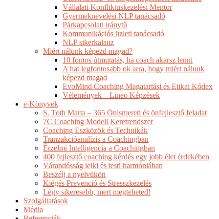
Vállalati Konfliktuskezelési Mentor
Gyermeknevelési NLP tanácsadó
Párkapcsolati iránytű
Kommunikációs üzleti tanácsadó
NLP sikerkalauz
Miért nálunk képezd magad?
10 fontos útmutatás, ha coach akarsz lenni
A hat legfontosabb ok arra, hogy miért nálunk
képezd magad
EvoMind Coaching Magatartási és Etikai Kódex
Vélemények – Lineo Képzések
e-Könyvek
S. Toth Marta – 365 Önismereti és önfejlesztő feladat
7C Coaching Modell Keretrendszer
Coaching Eszközök és Technikák
Tranzakcióanalízis a Coachingban
Érzelmi Intelligencia a Coachingban
400 fejlesztő coaching kérdés egy jobb élet érdekében
Várandósság lelki és testi harmóniában
Beszélj a nyelvükön
Kiégés Prevenció és Stresszkezelés
Légy sikeresebb, mert megteheted!
Szolgáltatások
Média
Referenciák