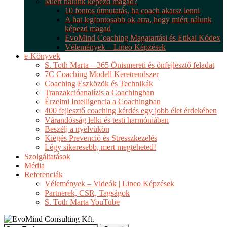
Miért nálunk képezd magad?
10 fontos útmutatás, ha coach akarsz lenni
A hat legfontosabb ok arra, hogy miért nálunk
képezd magad
EvoMind Coaching Magatartási és Etikai Kódex
Vélemények – Lineo Képzések
e-Könyvek
S. Toth Marta – 365 Önismereti és önfejlesztő feladat
7C Coaching Modell Keretrendszer
Coaching Eszközök és Technikák
Tranzakcióanalízis a Coachingban
Érzelmi Intelligencia a Coachingban
400 fejlesztő coaching kérdés egy jobb élet érdekében
Várandósság lelki és testi harmóniában
Beszélj a nyelvükön
Kiégés Prevenció és Stresszkezelés
Légy sikeresebb, mert megteheted!
Szolgáltatások
Média
Referenciák
Vélemények – Videók | Lineo Képzések
Partnerek, CSR, Tagságok
S. Toth Marta YouTube