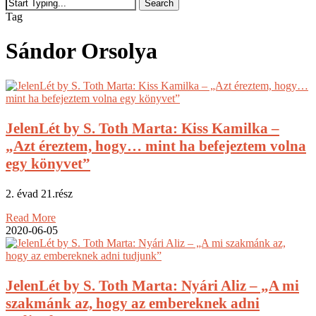
Search
Close
Tag
Search
Sándor Orsolya
JelenLét by S. Toth Marta: Kiss Kamilka –
„Azt éreztem, hogy… mint ha befejeztem volna
egy könyvet”
2. évad 21.rész
Read More
2020-06-05
JelenLét by S. Toth Marta: Nyári Aliz – „A mi
szakmánk az, hogy az embereknek adni