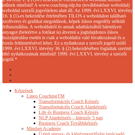
műnek minősül! A www.coaching-nlp.hu (továbbiakban weboldal)
weboldal szerzői jogvédelem alatt áll. Az 1999. évi LXXVI. törvény
16. § (1)-es bekezdése értelmében TILOS a weboldalon található
szoftveres és grafikai megoldások, képek írásos engedély nélküli
felhasználása. A weboldalról és annak adatbázisából bármilyen
anyagot (beleértve a fotókat is) átvenni a jogtulajdonos írásos
hozzájárulása esetén is csak a weboldalra való hivatkozással és a
forrás feltüntetésével lehet. Ez a nyilatkozat a szerzői jogról szóló
1999. évi LXXVI. törvény 36. § (2) bekezdésében foglaltak szerinti
tiltó nyilatkozatnak minősül! 1999. évi LXXVI. törvény a szerzői
jogról *
facebook
youtube
instagram
Close
Képzések
Menu
Lineo CoachingTM
Transzformációs Coach Képzés
Transzformációs Coach Alapképzés
Life és Business Coach Képzés
NLP Alapképzés – Intenzív 5 nap
Business Coach Továbbképzés
Mindset Academy
Üzleti stressz- és kiégésmegelőzési tanácsadó