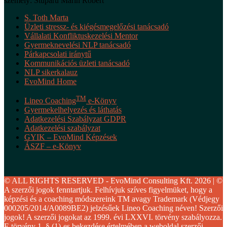
személy: Stuparu Marin Robert
S. Toth Marta
Üzleti stressz- és kiégésmegelőzési tanácsadó
Vállalati Konfliktuskezelési Mentor
Gyermeknevelési NLP tanácsadó
Párkapcsolati iránytű
Kommunikációs üzleti tanácsadó
NLP sikerkalauz
EvoMind Home
TM
Lineo Coaching
e-Könyv
Gyermekelhelyezés és láthatás
Adatkezelési Szabályzat GDPR
Adatkezelési szabályzat
GYIK – EvoMind Képzések
ÁSZF – e-Könyv
© ALL RIGHTS RESERVED - EvoMind Consulting Kft. 2026 | ©
A szerzői jogok fenntartjuk. Felhívjuk szíves figyelmüket, hogy a
képzési és a coaching módszereink TM avagy Trademark (Védjegy
000205/2014/A0089BE2) jelzésűek Lineo Coaching néven! Szerzői
jogok! A szerzői jogokat az 1999. évi LXXVI. törvény szabályozza.
E törvény 1. § (1)-es bekezdése értelmében a weboldal szerzői