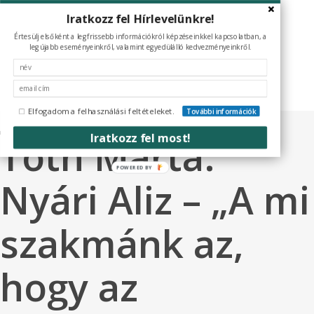
Skip
Iratkozz fel Hírlevelünkre!
to
Képzések
Értesülj elsőként a legfrissebb információkról képzéseinkkel kapcsolatban, a
e-Könyvek
main
legújabb eseményeinkről, valamint egyedülálló kedvezményeinkről.
Szolgáltatások
content
Média
Referenciák
JelenLét by S.
Elfogadom a felhasználási feltételeket.
További információk
Iratkozz fel most!
Toth Marta:
POWERED
Nyári Aliz – „A mi
BY
szakmánk az,
hogy az