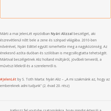
Márti a mai JelenLét epizódban
Nyári Alizzal
beszélget, aki
észrevétlenül nőtt bele a zene és színpad világába. 2010-ben
nővérével, Nyári Edittel együtt ismerhette meg a nagyközönség. Az
énekesnő azóta duóban és szólóban is megcsillogtatta tehetségét.
Mártival beszélgetnek Aliz holland múltjáról, jövőbeli terveiről, a
művészi lélekről és a szerelemről is.
#JelenLét
by S. Toth Marta: Nyári Aliz – „A mi szakmánk az, hogy az
embereknek adni tudjunk” (2. évad 20. rész)
Iratkozz fel youtube csatornánkra, hogy mindig értesülj a