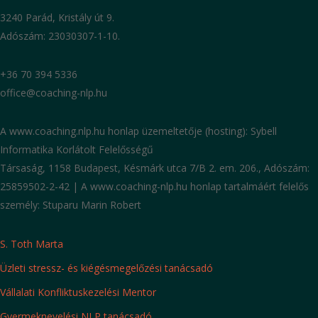
3240 Parád, Kristály út 9.
Adószám: 23030307-1-10.
+36 70 394 5336
office@coaching-nlp.hu
A www.coaching.nlp.hu honlap üzemeltetője (hosting): Sybell
Informatika Korlátolt Felelősségű
Társaság, 1158 Budapest, Késmárk utca 7/B 2. em. 206., Adószám:
25859502-2-42 | A www.coaching-nlp.hu honlap tartalmáért felelős
személy: Stuparu Marin Robert
S. Toth Marta
Üzleti stressz- és kiégésmegelőzési tanácsadó
Vállalati Konfliktuskezelési Mentor
Gyermeknevelési NLP tanácsadó