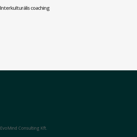
Interkulturális coaching
EvoMind Consulting Kft.