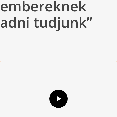
embereknek
adni tudjunk”
Play Video
Play Video