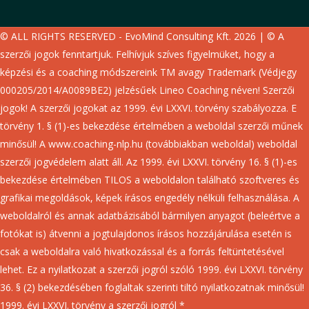
© ALL RIGHTS RESERVED - EvoMind Consulting Kft. 2026 | © A
szerzői jogok fenntartjuk. Felhívjuk szíves figyelmüket, hogy a
képzési és a coaching módszereink TM avagy Trademark (Védjegy
000205/2014/A0089BE2) jelzésűek Lineo Coaching néven! Szerzői
jogok! A szerzői jogokat az 1999. évi LXXVI. törvény szabályozza. E
törvény 1. § (1)-es bekezdése értelmében a weboldal szerzői műnek
minősül! A www.coaching-nlp.hu (továbbiakban weboldal) weboldal
szerzői jogvédelem alatt áll. Az 1999. évi LXXVI. törvény 16. § (1)-es
bekezdése értelmében TILOS a weboldalon található szoftveres és
grafikai megoldások, képek írásos engedély nélküli felhasználása. A
weboldalról és annak adatbázisából bármilyen anyagot (beleértve a
fotókat is) átvenni a jogtulajdonos írásos hozzájárulása esetén is
csak a weboldalra való hivatkozással és a forrás feltüntetésével
lehet. Ez a nyilatkozat a szerzői jogról szóló 1999. évi LXXVI. törvény
36. § (2) bekezdésében foglaltak szerinti tiltó nyilatkozatnak minősül!
1999. évi LXXVI. törvény a szerzői jogról *