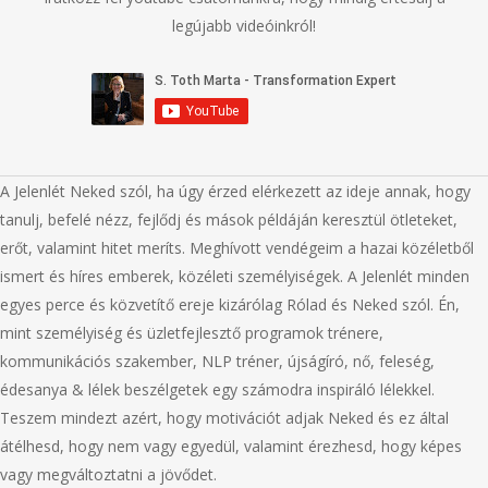
legújabb videóinkról!
A Jelenlét Neked szól, ha úgy érzed elérkezett az ideje annak, hogy
tanulj, befelé nézz, fejlődj és mások példáján keresztül ötleteket,
erőt, valamint hitet meríts. Meghívott vendégeim a hazai közéletből
ismert és híres emberek, közéleti személyiségek. A Jelenlét minden
egyes perce és közvetítő ereje kizárólag Rólad és Neked szól. Én,
mint személyiség és üzletfejlesztő programok trénere,
kommunikációs szakember, NLP tréner, újságíró, nő, feleség,
édesanya & lélek beszélgetek egy számodra inspiráló lélekkel.
Teszem mindezt azért, hogy motivációt adjak Neked és ez által
átélhesd, hogy nem vagy egyedül, valamint érezhesd, hogy képes
vagy megváltoztatni a jövődet.