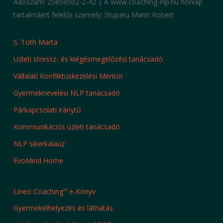
Adószám: 25859502-2-42 | A www.coaching-nlp.hu honlap
tartalmáért felelős személy: Stuparu Marin Robert
S. Toth Marta
Üzleti stressz- és kiégésmegelőzési tanácsadó
Vállalati Konfliktuskezelési Mentor
Gyermeknevelési NLP tanácsadó
Párkapcsolati iránytű
Kommunikációs üzleti tanácsadó
NLP sikerkalauz
EvoMind Home
Lineo Coaching
e-Könyv
TM
Gyermekelhelyezés és láthatás