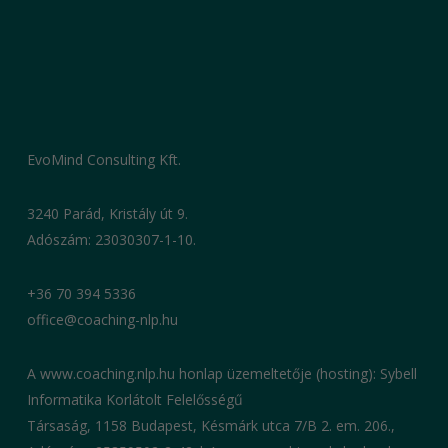
EvoMind Consulting Kft.
3240 Parád, Kristály út 9.
Adószám: 23030307-1-10.
+36 70 394 5336
office@coaching-nlp.hu
A www.coaching.nlp.hu honlap üzemeltetője (hosting): Sybell
Informatika Korlátolt Felelősségű
Társaság, 1158 Budapest, Késmárk utca 7/B 2. em. 206.,