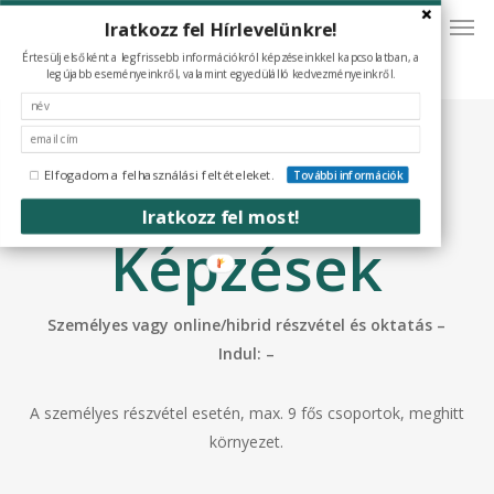
Men
Skip
Iratkozz fel Hírlevelünkre!
to
Értesülj elsőként a legfrissebb információkról képzéseinkkel kapcsolatban, a
main
legújabb eseményeinkről, valamint egyedülálló kedvezményeinkről.
content
Lineo Coach
Elfogadom a felhasználási feltételeket.
További információk
Iratkozz fel most!
Képzések
Személyes vagy online/hibrid részvétel és oktatás –
Indul: –
A személyes részvétel esetén, max. 9 fős csoportok, meghitt
környezet.