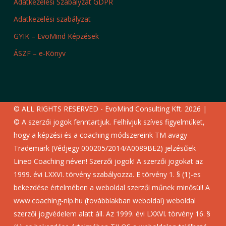
Adatkezelési Szabályzat GDPR
Adatkezelési szabályzat
GYIK – EvoMind Képzések
ÁSZF – e-Könyv
© ALL RIGHTS RESERVED - EvoMind Consulting Kft. 2026 |
© A szerzői jogok fenntartjuk. Felhívjuk szíves figyelmüket,
hogy a képzési és a coaching módszereink TM avagy
Trademark (Védjegy 000205/2014/A0089BE2) jelzésűek
Lineo Coaching néven! Szerzői jogok! A szerzői jogokat az
1999. évi LXXVI. törvény szabályozza. E törvény 1. § (1)-es
bekezdése értelmében a weboldal szerzői műnek minősül! A
www.coaching-nlp.hu (továbbiakban weboldal) weboldal
szerzői jogvédelem alatt áll. Az 1999. évi LXXVI. törvény 16. §