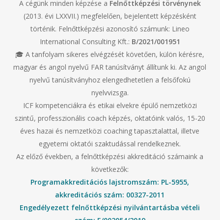
A cégünk minden képzése a
Felnőttképzési törvénynek
(2013. évi LXXVII.) megfelelően, bejelentett képzésként
történik. Felnőttképzési azonosító számunk: Lineo
International Consulting Kft.:
B/2021/001951
🎓 A tanfolyam sikeres elvégzését követően, külön kérésre,
magyar és angol nyelvű FAR tanúsítványt állítunk ki.
Az angol
nyelvű tanúsítványhoz elengedhetetlen a felsőfokú
nyelvvizsga.
ICF kompetenciákra és etikai elvekre épülő nemzetközi
szintű, professzionális coach képzés, oktatóink valós, 15-20
éves hazai és nemzetközi coaching tapasztalattal, illetve
egyetemi oktatói szaktudással rendelkeznek.
Az előző években, a felnőttképzési akkreditáció számaink a
következők:
Programakkreditációs lajstromszám: PL-5955,
akkreditációs szám: 00327-2011
Engedélyezett felnőttképzési nyilvántartásba vételi