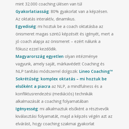
mint 32.000 coaching ülésen van túl
Gyakorlatiasság
: 80% gyakorlat van a képzésen.
Az oktatás interaktív, dinamikus.
Egyediség
: mi hoztuk be a coach oktatásba az
önismeret magas szintű képzését és igényét, mert a
jó coach alapja az önismeret – ezért nálunk a
fókusz ezzel kezdődik.
Magyarország egyetlen
olyan intézménye
vagyunk, amely saját, márkavédett Coaching és
NLP tanítási módszerrel dolgozik:
Lineo Coaching™
Sokrét
űség: komplex oktatás – mi hoztuk be
elsőként a piacra
az NLP, a mindfulness és a
konfliktusrendezési (mediációs) technikák
alkalmazását a coaching folyamatában
Igényesség
: mi alkalmaztuk elsőként a résztvevők
kiválasztási folyamatát, majd a képzés végén azt az
elvárást, hogy coaching szakmai gyakorlat