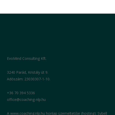
EvoMind Consulting Kft.
3240 Parád, Kristály út 9.
Adószám: 23030307-1-10.
+36 70 394 5336
office@coaching-nlp.hu
A www.coaching.nlp.hu honlap üzemeltetője (hosting): Sybell