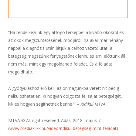
“Ha rendelkezünk egy átfogó térképpel a kiváltó okokról és
az okok megszüntetésének módjáról, ha akár már néhány
nappal a diagnózis után látjuk a célhoz vezető utat, a
betegség megszűnik fenyegetőnek lenni, és ami előttünk áll
nem más, mint egy megoldandó feladat. És a feladat
megoldható.
A gyógyuláshoz erő kell, az önmagunkba vetett hit pedig
nélkülözhetetlen. Ki hogyan dolgozta fel saját betegségét,
kik és hogyan segíthetnek benne?” –
Ridikül MTVA
MTVA © All right reserved. Adás: 2018. május 7.
(
www.mediaklikk.hu/video/ridikul-betegseg-mint-feladat
)