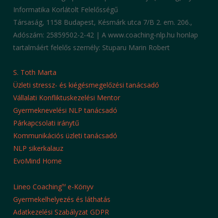
Informatika Korlátolt Felelősségű
Társaság, 1158 Budapest, Késmárk utca 7/B 2. em. 206.,
Adószám: 25859502-2-42 | A www.coaching-nlp.hu honlap
tartalmáért felelős személy: Stuparu Marin Robert
S. Toth Marta
Üzleti stressz- és kiégésmegelőzési tanácsadó
Vállalati Konfliktuskezelési Mentor
Gyermeknevelési NLP tanácsadó
Párkapcsolati iránytű
Kommunikációs üzleti tanácsadó
NLP sikerkalauz
EvoMind Home
Lineo Coaching
e-Könyv
TM
Gyermekelhelyezés és láthatás
Adatkezelési Szabályzat GDPR