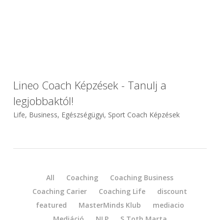
Lineo Coach Képzések - Tanulj a
legjobbaktól!
Life, Business, Egészségügyi, Sport Coach Képzések
All
Coaching
Coaching Business
Coaching Carier
Coaching Life
discount
featured
MasterMinds Klub
mediacio
Mediáció
NLP
S Toth Marta