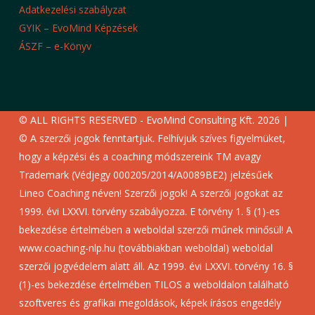
Adatkezelési szabályzat
GYIK – EvoMind Képzések
ÁSZF – e-Könyv
© ALL RIGHTS RESERVED - EvoMind Consulting Kft. 2026 |
© A szerzői jogok fenntartjuk. Felhívjuk szíves figyelmüket,
hogy a képzési és a coaching módszereink TM avagy
Trademark (Védjegy 000205/2014/A0089BE2) jelzésűek
Lineo Coaching néven! Szerzői jogok! A szerzői jogokat az
1999. évi LXXVI. törvény szabályozza. E törvény 1. § (1)-es
bekezdése értelmében a weboldal szerzői műnek minősül! A
www.coaching-nlp.hu (továbbiakban weboldal) weboldal
szerzői jogvédelem alatt áll. Az 1999. évi LXXVI. törvény 16. §
(1)-es bekezdése értelmében TILOS a weboldalon található
szoftveres és grafikai megoldások, képek írásos engedély