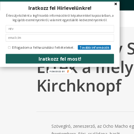
Skip
Iratkozz fel Hírlevelünkre!
to
Értesülj elsőként a legfrissebb információkról képzéseinkkel kapcsolatban, a
main
legújabb eseményeinkről, valamint egyedülálló kedvezményeinkről.
content
JelenLét by 
Elfogadom a felhasználási feltételeket.
További információk
Iratkozz fel most!
Érték a mél
POWERED BY
Kirchknopf
Szövegíró, zeneszerző, az Ocho Macho eg
frontembere. Férj, családapa, barát,