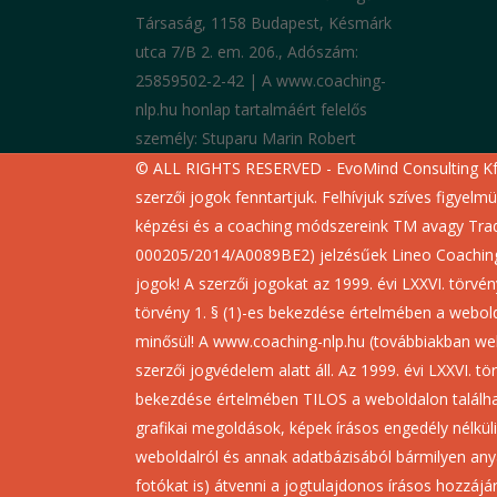
Társaság, 1158 Budapest, Késmárk
utca 7/B 2. em. 206., Adószám:
25859502-2-42 | A www.coaching-
nlp.hu honlap tartalmáért felelős
személy: Stuparu Marin Robert
© ALL RIGHTS RESERVED - EvoMind Consulting Kf
szerzői jogok fenntartjuk. Felhívjuk szíves figyelm
képzési és a coaching módszereink TM avagy Tra
000205/2014/A0089BE2) jelzésűek Lineo Coaching
jogok! A szerzői jogokat az 1999. évi LXXVI. törvé
törvény 1. § (1)-es bekezdése értelmében a webol
minősül! A www.coaching-nlp.hu (továbbiakban we
szerzői jogvédelem alatt áll. Az 1999. évi LXXVI. tö
bekezdése értelmében TILOS a weboldalon találha
grafikai megoldások, képek írásos engedély nélküli
weboldalról és annak adatbázisából bármilyen any
fotókat is) átvenni a jogtulajdonos írásos hozzájá