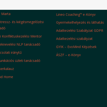
h Marta
Lineo Coaching
e-Könyv
TM
 stressz- és kiégésmegelőzési
Gyermekelhelyezés és láthatás
adó
Adatkezelési Szabályzat GDPR
ti Konfliktuskezelési Mentor
Adatkezelési szabályzat
knevelési NLP tanácsadó
GYIK – EvoMind Képzések
solati iránytű
ÁSZF – e-Könyv
ikációs üzleti tanácsadó
kerkalauz
nd Home