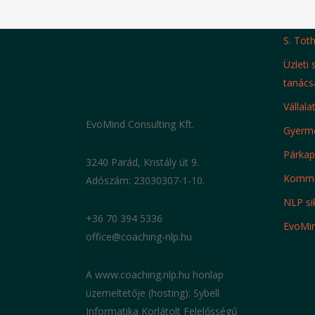
S. Tot
Üzleti
tanács
Vállala
EvoMind Consulting Kft.
Gyerme
Párkapc
3240 Parád, Kristály út 9.
Kommun
Adószám: 23030307-1-10.
NLP si
+36 70 394 5336
EvoMi
office@coaching-nlp.hu
A www.coaching.nlp.hu honlap
üzemeltetője (hosting): Sybell
Informatika Korlátolt Felelősségű