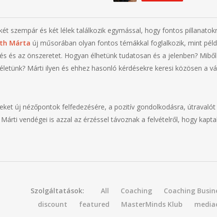
 szempár és két lélek találkozik egymással, hogy fontos pillanatokró
óth Márta
új műsorában olyan fontos témákkal foglalkozik, mint példá
 és az önszeretet. Hogyan élhetünk tudatosan és a jelenben? Miből 
letünk? Márti ilyen és ehhez hasonló kérdésekre keresi közösen a vál
ket új nézőpontok felfedezésére, a pozitív gondolkodásra, útravalót
árti vendégei is azzal az érzéssel távoznak a felvételről, hogy kapta
Szolgáltatások:
All
Coaching
Coaching Busin
discount
featured
MasterMinds Klub
media