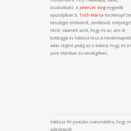
úszásoktató. A
JelenLét vlog
negyedik
epizódjában
S. Tóth Márta
Kirchknopf Ge
beszélget értékekről, zenélésről, mélységrő
hitről, valamint arról, hogy mi az, ami őt
boldoggá és hálássá teszi a mindennapok
adás végére pedig az is kiderül, hogy mi a
pont Mártiban és vendégében.
Iratkozz fel youtube csatornánkra, hogy mi
videóinkról!