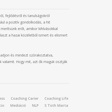
l, fejlődésről és tanulságokról
ul a pozitív gondolkodás, a hit
merítsünk erőt, amikor kihívásokkal
aszt a hazai közéletből ismert és elismert
 adjon és mindezt szórakoztatva,
k valamit. Hogy mit, azt ők maguk osztják
ess
Coaching Carier
Coaching Life
cio
Mediáció
NLP
S Toth Marta