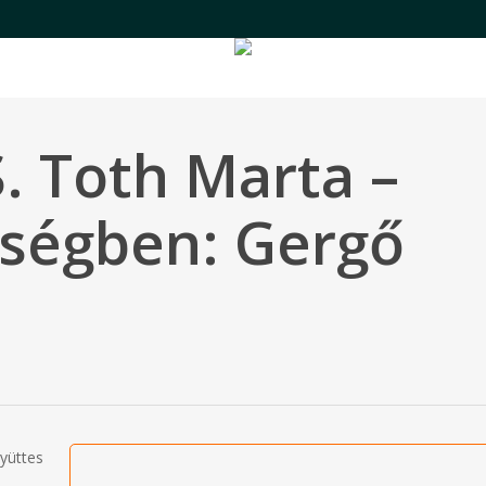
S. Toth Marta –
ységben: Gergő
Play Video
yüttes