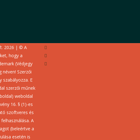
facebook
t. 2026 | © A
youtube
üket, hogy a
instagram
demark (Védjegy
 néven! Szerzői
ny szabályozza. E
dal szerzői műnek
boldal) weboldal
rvény 16. § (1)-es
tó szoftveres és
 felhasználása. A
agot (beleértve a
rulása esetén is