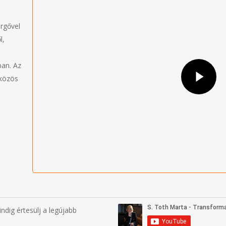
rgővel
l,
Play Video
ban. Az
 közös
ndig értesülj a legújabb