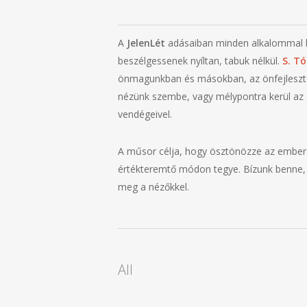
A
JelenLét
adásaiban minden alkalommal két
beszélgessenek nyíltan, tabuk nélkül.
S. T
önmagunkban és másokban, az önfejlesztés
nézünk szembe, vagy mélypontra kerül az é
vendégeivel.
A műsor célja, hogy ösztönözze az embere
értékteremtő módon tegye. Bízunk benne, M
meg a nézőkkel.
All