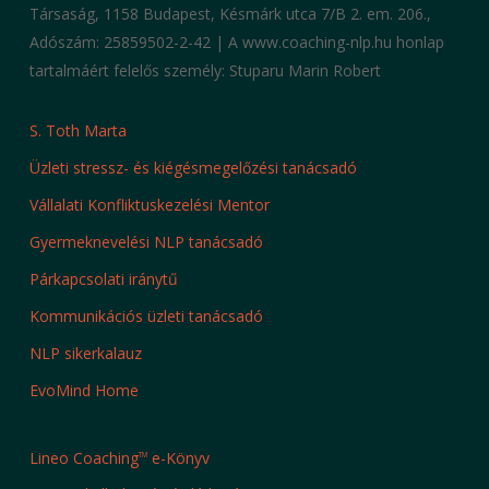
Társaság, 1158 Budapest, Késmárk utca 7/B 2. em. 206.,
Adószám: 25859502-2-42 | A www.coaching-nlp.hu honlap
tartalmáért felelős személy: Stuparu Marin Robert
S. Toth Marta
Üzleti stressz- és kiégésmegelőzési tanácsadó
Vállalati Konfliktuskezelési Mentor
Gyermeknevelési NLP tanácsadó
Párkapcsolati iránytű
Kommunikációs üzleti tanácsadó
NLP sikerkalauz
EvoMind Home
Lineo Coaching
e-Könyv
TM