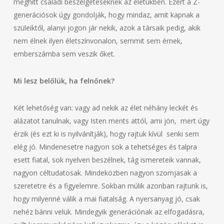
meghitt családi beszélgetéseknek az életükben. Ezért a Z-
generációsok úgy gondolják, hogy mindaz, amit kapnak a
szüleiktől, alanyi jogon jár nekik, azok a társaik pedig, akik
nem élnek ilyen életszínvonalon, semmit sem érnek,
emberszámba sem veszik őket.
Mi lesz belőlük, ha felnőnek?
Két lehetőség van: vagy ad nekik az élet néhány leckét és
alázatot tanulnak, vagy Isten ments attól, ami jön, mert úgy
érzik (és ezt ki is nyilvánítják), hogy rajtuk kívül senki sem
elég jó. Mindenesetre nagyon sok a tehetséges és talpra
esett fiatal, sok nyelven beszélnek, tág ismereteik vannak,
nagyon céltudatosak. Mindeközben nagyon szomjasak a
szeretetre és a figyelemre. Sokban múlik azonban rajtunk is,
hogy milyenné válik a mai fiatalság. A nyersanyag jó, csak
nehéz bánni velük. Mindegyik generációnak az elfogadásra,