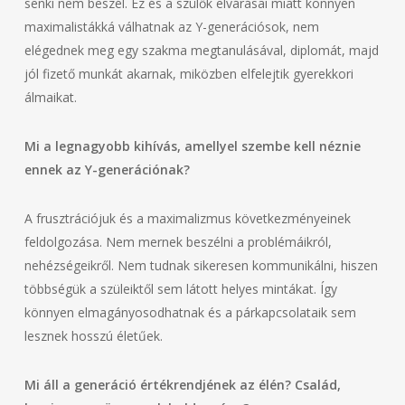
senki nem beszél. Ez és a szülők elvárásai miatt könnyen
maximalistákká válhatnak az Y-generációsok, nem
elégednek meg egy szakma megtanulásával, diplomát, majd
jól fizető munkát akarnak, miközben elfelejtik gyerekkori
álmaikat.
Mi a legnagyobb kihívás, amellyel szembe kell néznie
ennek az Y-generációnak?
A frusztrációjuk és a maximalizmus következményeinek
feldolgozása. Nem mernek beszélni a problémáikról,
nehézségeikről. Nem tudnak sikeresen kommunikálni, hiszen
többségük a szüleiktől sem látott helyes mintákat. Így
könnyen elmagányosodhatnak és a párkapcsolataik sem
lesznek hosszú életűek.
Mi áll a generáció értékrendjének az élén? Család,