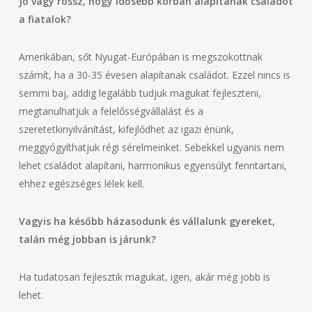
Jó vagy rossz, hogy idősebb korban alapítanak családot
a fiatalok?
Amerikában, sőt Nyugat-Európában is megszokottnak
számít, ha a 30-35 évesen alapítanak családot. Ezzel nincs is
semmi baj, addig legalább tudjuk magukat fejleszteni,
megtanulhatjuk a felelősségvállalást és a
szeretetkinyilvánítást, kifejlődhet az igazi énünk,
meggyógyíthatjuk régi sérelmeinket. Sebekkel ugyanis nem
lehet családot alapítani, harmonikus egyensúlyt fenntartani,
ehhez egészséges lélek kell.
Vagyis ha később házasodunk és vállalunk gyereket,
talán még jobban is járunk?
Ha tudatosan fejlesztik magukat, igen, akár még jobb is
lehet.