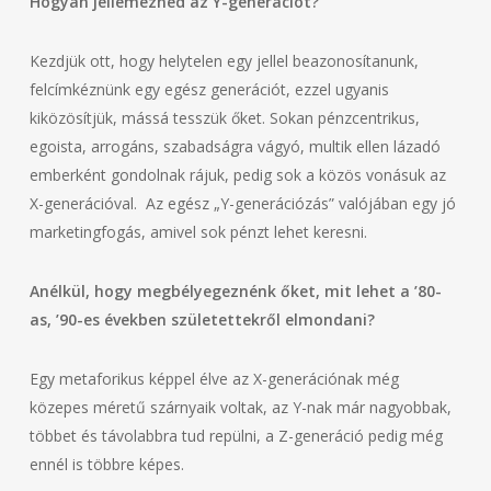
Hogyan jellemeznéd az Y-generációt?
Kezdjük ott, hogy helytelen egy jellel beazonosítanunk,
felcímkéznünk egy egész generációt, ezzel ugyanis
kiközösítjük, mássá tesszük őket. Sokan pénzcentrikus,
egoista, arrogáns, szabadságra vágyó, multik ellen lázadó
emberként gondolnak rájuk, pedig sok a közös vonásuk az
X-generációval. Az egész „Y-generációzás” valójában egy jó
marketingfogás, amivel sok pénzt lehet keresni.
Anélkül, hogy megbélyegeznénk őket, mit lehet a ’80-
as, ’90-es években születettekről elmondani?
Egy metaforikus képpel élve az X-generációnak még
közepes méretű szárnyaik voltak, az Y-nak már nagyobbak,
többet és távolabbra tud repülni, a Z-generáció pedig még
ennél is többre képes.