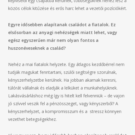
képviselői egy csapatba kerülnek, többségüknek nehéz lesz a
közös célok kitűzése és erős harc lehet a vezetői pozíciókért.
Egyre idősebben alapítanak családot a fiatalok. Ez
elsősorban az anyagi nehézségek miatt lehet, vagy
egész egyszerűen már nem olyan fontos a
huszonéveseknek a család?
Nehéz a mai fiatalok helyzete. Egy átlagos kezdőbérrel nem
tudják magukat fenntartani, szülői segítségre szorulnak,
kényszerhelyzetbe kerülnek. Ha jobban akarnak keresni,
túlórát vállalnak és eladják a lelküket a munkahelyüknek.
Lakásvásárláshoz még így is hitelt kell felvenniük – de vajon
jó szívvel veszik fel a pénzösszeget, vagy kényszerből? A
kényszerhelyzet, a kompromisszum és a stressz könnyen
vezethet betegségekhez.