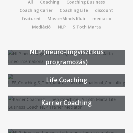
All
Coaching
Coaching Business
Coaching Carier
Coaching Life
discount
featured
MasterMinds Klub
mediacio
Mediáció
NLP
S Toth Marta
Business Coaching
NLP (neuro-lingvisztikus
programozás)
Life Coaching
Karrier Coaching
Párkapcsolati Coaching