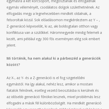
egymásra a két korcsoport, megosztanák és elfogadnák
egymás véleményét, csodálatos dolgok születhetnének. Az
elfogadás megy a legnehezebben mindkét oldalnak, a
felsoroltak közül. Sok előadásomon megkérdeztem az Y – ,
Z-generáció képviselőit, ki az, aki boldogtalan otthon vagy
konfliktusa van a szülőkkel. Háromnegyede mindig felemeli a
kezét, ami például egy 300 fős eseményen elég sok embert
jelent.
Mi történik, ha nem alakul ki a párbeszéd a generációk
között?
Az X-, az Y- és a Z-generáció is el fog szigetelődni
egymástól. Ha így alakul, nehéz lesz, amikor a mostani
fiatalok felnőnek, esetleg vezető beosztásba is kerülnek és
az idősebb generáció főnökei lesznek, mivel problémás lesz
elfogadni a másik fél különbözőségét. Ha mindkét generáció