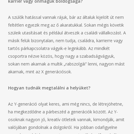
karrier vagy önmaguk boldogsága?
A szülők hatással vannak rájuk, bár az általuk kijelölt út nem
feltétlen egyezik meg az ő akaratukkal. Sokan mégis követik
szüleik utasításait és például átveszik a családi vállalkozást. A
másik felük bizonytalan, nem tudja, családra, karrierre vagy
tartós párkapcsolatra vágyik-e leginkább. Az mindkét
csoportra nézve közös, hogy nagy a szabadságvágyuk,
sokan nem akarnak a multik „rabszolgái” lenni, nagyon mást
akarnak, mint az X generációsok.
Hogyan tudnák megtalálni a helyüket?
Az Y-generáció olyat keres, ami még nincs, de létrejöhetne,
ha megkezdődne a párbeszéd a generációk között. Az Y-
osoknak nagyon jó, kreatív ötleteik vannak, kimondják, amit
valójában gondolnak a dolgokról. Ha jobban odafigyelne