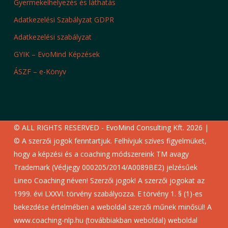
Gyermekelhelyezés és láthatás
Adatkezelési Szabályzat GDPR
Adatkezelési szabályzat
GYIK – EvoMind Képzések
ÁSZF – e-Könyv
© ALL RIGHTS RESERVED - EvoMind Consulting Kft. 2026 |
© A szerzői jogok fenntartjuk. Felhívjuk szíves figyelmüket,
hogy a képzési és a coaching módszereink TM avagy
Trademark (Védjegy 000205/2014/A0089BE2) jelzésűek
Lineo Coaching néven! Szerzői jogok! A szerzői jogokat az
1999. évi LXXVI. törvény szabályozza. E törvény 1. § (1)-es
bekezdése értelmében a weboldal szerzői műnek minősül! A
www.coaching-nlp.hu (továbbiakban weboldal) weboldal