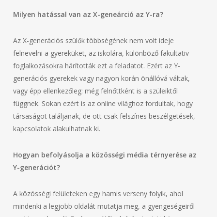
Milyen hatással van az X-geneárció az Y-ra?
Az X-generációs szülők többségének nem volt ideje
felnevelni a gyereküket, az iskolára, különböző fakultativ
foglalkozásokra hárították ezt a feladatot. Ezért az Y-
generációs gyerekek vagy nagyon korán önállóvá váltak,
vagy épp ellenkezőleg: még felnőttként is a szüleiktől
függnek. Sokan ezért is az online világhoz fordultak, hogy
társaságot találjanak, de ott csak felszínes beszélgetések,
kapcsolatok alakulhatnak ki.
Hogyan befolyásolja a közösségi média térnyerése az
Y-generációt?
A közösségi felületeken egy hamis verseny folyik, ahol
mindenki a legjobb oldalát mutatja meg, a gyengeségeiről