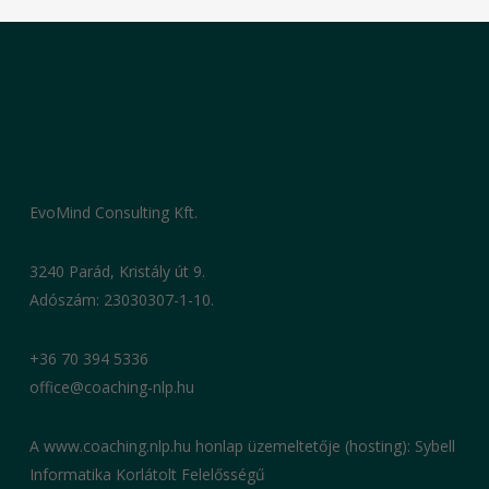
EvoMind Consulting Kft.
3240 Parád, Kristály út 9.
Adószám: 23030307-1-10.
+36 70 394 5336
office@coaching-nlp.hu
A www.coaching.nlp.hu honlap üzemeltetője (hosting): Sybell
Informatika Korlátolt Felelősségű