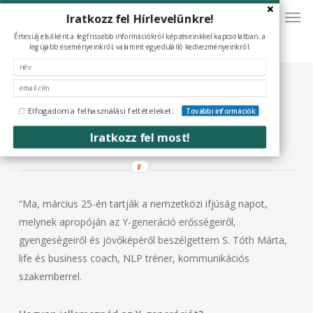
Men
Skip
Iratkozz fel Hírlevelünkre!
to
Értesülj elsőként a legfrissebb információkról képzéseinkkel kapcsolatban, a
main
legújabb eseményeinkről, valamint egyedülálló kedvezményeinkről.
content
Az Y-generáció olyat keres, ami
Elfogadom a felhasználási feltételeket.
További információk
még nincs, de létrejöhetne
Iratkozz fel most!
“Ma, március 25-én tartják a nemzetközi ifjúság napot,
melynek apropóján az Y-generáció erősségeiről,
gyengeségeiről és jövőképéről beszélgettem S. Tóth Márta,
life és business coach, NLP tréner, kommunikációs
szakemberrel.