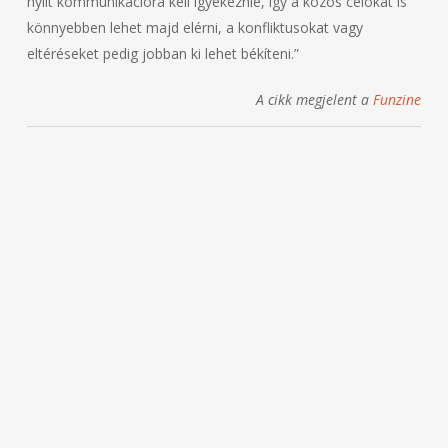
nyílt kommunikációra kell igyekeznie, így a közös célokat is
könnyebben lehet majd elérni, a konfliktusokat vagy
eltéréseket pedig jobban ki lehet békíteni.”
A cikk megjelent a
Funzine