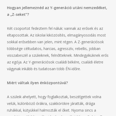
Hogyan jellemeznéd az Y-generáció utáni nemzedéket,
a „Z-seket”?
Két csoportot fedeztem fel náluk: vannak az erősek és az
eltaposottak. Az iskolai kiközösítés, elmagányosodás most
sokkal erősebben van jelen, mint régen. A Z-generációsok
többsége céltudatos, harcias, agresszív, rebellis, jobban
visszabeszél a szüleiknek, felnőtteknek. Mindegyiküknek erős
az egója. Az Y-generációsok családi békére, családi életre
vágynak inkább és tudatosan több ÉN-időre.
Miért váltak ilyen énközpontúvá?
A szüleik ahelyett, hogy foglalkoztak, beszélgettek volna
velük, különböző órákra, szakkörökre járatták, drága
ruhákkal, kütyükkel halmozták el őket. Nyoma sincs a