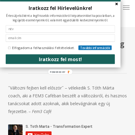
Men
Skip
Iratkozz fel Hírlevelünkre!
to
Értesülj elsőként a legfrissebb információkról képzéseinkkel kapcsolatban, a
main
legújabb eseményeinkről, valamint egyedülálló kedvezményeinkről.
content
Félsz a változástól? Hallgasd meg
Elfogadom a felhasználási feltételeket.
További információk
a coach tanácsait!
Iratkozz fel most!
POWERED
BY
˝Változni fejben kell először˝ – vélekedik S. Tóth Márta
coach, aki a FEM3 Caféban beszélt a változásról, és hasznos
tanácsokat adott azoknak, akik belevágnának egy új
fejezetbe.
– Fem3 Café