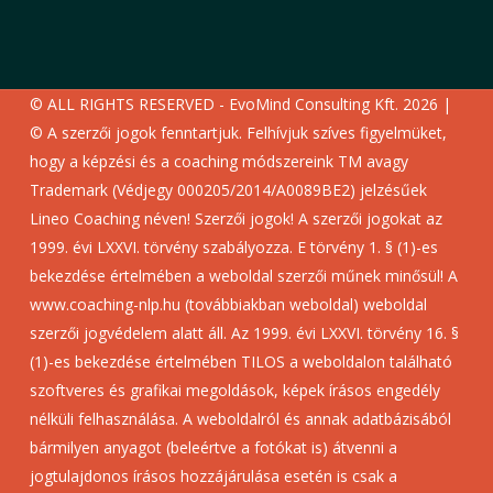
© ALL RIGHTS RESERVED - EvoMind Consulting Kft. 2026 |
© A szerzői jogok fenntartjuk. Felhívjuk szíves figyelmüket,
hogy a képzési és a coaching módszereink TM avagy
Trademark (Védjegy 000205/2014/A0089BE2) jelzésűek
Lineo Coaching néven! Szerzői jogok! A szerzői jogokat az
1999. évi LXXVI. törvény szabályozza. E törvény 1. § (1)-es
bekezdése értelmében a weboldal szerzői műnek minősül! A
www.coaching-nlp.hu (továbbiakban weboldal) weboldal
szerzői jogvédelem alatt áll. Az 1999. évi LXXVI. törvény 16. §
(1)-es bekezdése értelmében TILOS a weboldalon található
szoftveres és grafikai megoldások, képek írásos engedély
nélküli felhasználása. A weboldalról és annak adatbázisából
bármilyen anyagot (beleértve a fotókat is) átvenni a
jogtulajdonos írásos hozzájárulása esetén is csak a