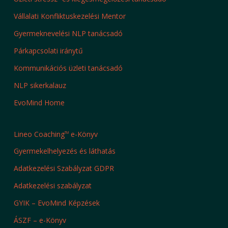
Vállalati Konfliktuskezelési Mentor
Gyermeknevelési NLP tanácsadó
Párkapcsolati iránytű
Kommunikációs üzleti tanácsadó
NLP sikerkalauz
EvoMind Home
Lineo Coaching
e-Könyv
TM
Gyermekelhelyezés és láthatás
Adatkezelési Szabályzat GDPR
Adatkezelési szabályzat
GYIK – EvoMind Képzések
ÁSZF – e-Könyv