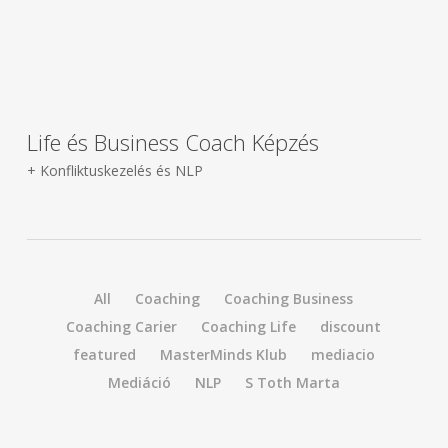
Life és Business Coach Képzés
+ Konfliktuskezelés és NLP
All
Coaching
Coaching Business
Coaching Carier
Coaching Life
discount
featured
MasterMinds Klub
mediacio
Mediáció
NLP
S Toth Marta
Business Coaching