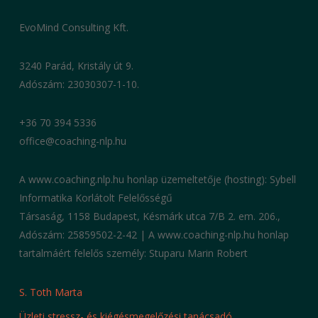
EvoMind Consulting Kft.
3240 Parád, Kristály út 9.
Adószám: 23030307-1-10.
+36 70 394 5336
office@coaching-nlp.hu
A www.coaching.nlp.hu honlap üzemeltetője (hosting): Sybell
Informatika Korlátolt Felelősségű
Társaság, 1158 Budapest, Késmárk utca 7/B 2. em. 206.,
Adószám: 25859502-2-42 | A www.coaching-nlp.hu honlap
tartalmáért felelős személy: Stuparu Marin Robert
S. Toth Marta
Üzleti stressz- és kiégésmegelőzési tanácsadó