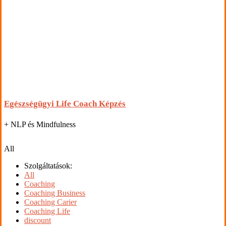
Egészségügyi Life Coach Képzés
+ NLP és Mindfulness
All
Szolgáltatások:
All
Coaching
Coaching Business
Coaching Carier
Coaching Life
discount