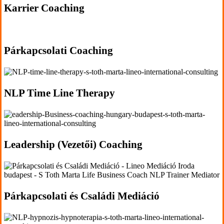
'.get_the_title().'
Karrier Coaching
'.get_the_title().'
Párkapcsolati Coaching
'.get_the_title().'
NLP Time Line Therapy
'.get_the_title().'
Leadership (Vezetői) Coaching
'.get_the_title().'
Párkapcsolati és Családi Mediáció