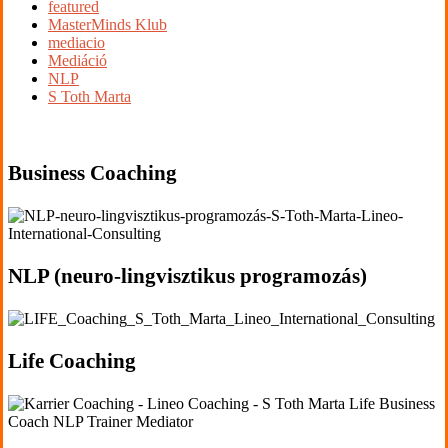
featured
MasterMinds Klub
mediacio
Mediáció
NLP
S Toth Marta
'.get_the_title().'
Business Coaching
'.get_the_title().'
NLP (neuro-lingvisztikus programozás)
'.get_the_title().'
Life Coaching