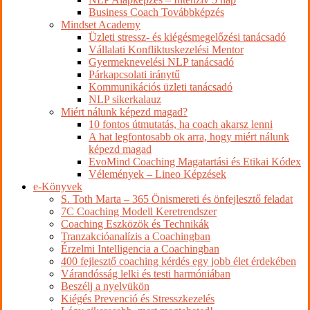
Business Coach Továbbképzés
Mindset Academy
Üzleti stressz- és kiégésmegelőzési tanácsadó
Vállalati Konfliktuskezelési Mentor
Gyermeknevelési NLP tanácsadó
Párkapcsolati iránytű
Kommunikációs üzleti tanácsadó
NLP sikerkalauz
Miért nálunk képezd magad?
10 fontos útmutatás, ha coach akarsz lenni
A hat legfontosabb ok arra, hogy miért nálunk
képezd magad
EvoMind Coaching Magatartási és Etikai Kódex
Vélemények – Lineo Képzések
e-Könyvek
S. Toth Marta – 365 Önismereti és önfejlesztő feladat
7C Coaching Modell Keretrendszer
Coaching Eszközök és Technikák
Tranzakcióanalízis a Coachingban
Érzelmi Intelligencia a Coachingban
400 fejlesztő coaching kérdés egy jobb élet érdekében
Várandósság lelki és testi harmóniában
Beszélj a nyelvükön
Kiégés Prevenció és Stresszkezelés