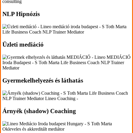
'.get_the_title().'
NLP Hipnózis
'.get_the_title().'
Üzleti mediáció
'.get_the_title().'
Gyermekelhelyezés és láthatás
'.get_the_title().'
Árnyék (shadow) Coaching