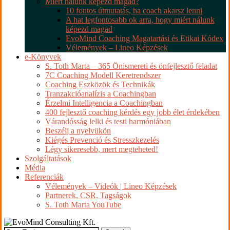
Miért nálunk képezd magad?
10 fontos útmutatás, ha coach akarsz lenni
A hat legfontosabb ok arra, hogy miért nálunk
képezd magad
EvoMind Coaching Magatartási és Etikai Kódex
Vélemények – Lineo Képzések
e-Könyvek
S. Toth Marta – 365 Önismereti és önfejlesztő feladat
7C Coaching Modell Keretrendszer
Coaching Eszközök és Technikák
Tranzakcióanalízis a Coachingban
Érzelmi Intelligencia a Coachingban
400 fejlesztő coaching kérdés egy jobb élet érdekében
Várandósság lelki és testi harmóniában
Beszélj a nyelvükön
Kiégés Prevenció és Stresszkezelés
Légy sikeresebb, mert megteheted!
Szolgáltatások
Média
Referenciák
Vélemények – Videók | Lineo Képzések
Partnerek, CSR, Tagságok
S. Toth Marta YouTube