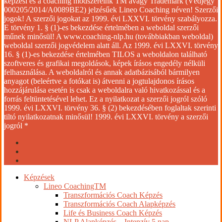
képzési és a coaching módszereink TM avagy Trademark (Védjegy
000205/2014/A0089BE2) jelzésűek Lineo Coaching néven! Szerzői
jogok! A szerzői jogokat az 1999. évi LXXVI. törvény szabályozza.
E törvény 1. § (1)-es bekezdése értelmében a weboldal szerzői
műnek minősül! A www.coaching-nlp.hu (továbbiakban weboldal)
weboldal szerzői jogvédelem alatt áll. Az 1999. évi LXXVI. törvény
16. § (1)-es bekezdése értelmében TILOS a weboldalon található
szoftveres és grafikai megoldások, képek írásos engedély nélküli
felhasználása. A weboldalról és annak adatbázisából bármilyen
anyagot (beleértve a fotókat is) átvenni a jogtulajdonos írásos
hozzájárulása esetén is csak a weboldalra való hivatkozással és a
forrás feltüntetésével lehet. Ez a nyilatkozat a szerzői jogról szóló
1999. évi LXXVI. törvény 36. § (2) bekezdésében foglaltak szerinti
tiltó nyilatkozatnak minősül! 1999. évi LXXVI. törvény a szerzői
jogról *
facebook
youtube
instagram
Close
Képzések
Menu
Lineo CoachingTM
Transzformációs Coach Képzés
Transzformációs Coach Alapképzés
Life és Business Coach Képzés
NLP Alapképzés – Intenzív 5 nap