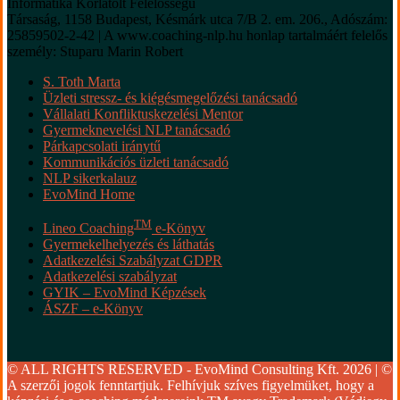
Informatika Korlátolt Felelősségű
Társaság, 1158 Budapest, Késmárk utca 7/B 2. em. 206., Adószám:
25859502-2-42 | A www.coaching-nlp.hu honlap tartalmáért felelős
személy: Stuparu Marin Robert
S. Toth Marta
Üzleti stressz- és kiégésmegelőzési tanácsadó
Vállalati Konfliktuskezelési Mentor
Gyermeknevelési NLP tanácsadó
Párkapcsolati iránytű
Kommunikációs üzleti tanácsadó
NLP sikerkalauz
EvoMind Home
TM
Lineo Coaching
e-Könyv
Gyermekelhelyezés és láthatás
Adatkezelési Szabályzat GDPR
Adatkezelési szabályzat
GYIK – EvoMind Képzések
ÁSZF – e-Könyv
© ALL RIGHTS RESERVED - EvoMind Consulting Kft. 2026 | ©
A szerzői jogok fenntartjuk. Felhívjuk szíves figyelmüket, hogy a