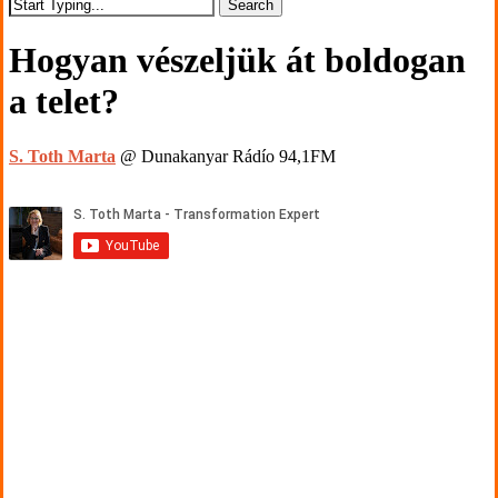
Search
Close
Search
Hogyan vészeljük át boldogan
a telet?
S. Toth Marta
@ Dunakanyar Rádío 94,1FM
Play
Video