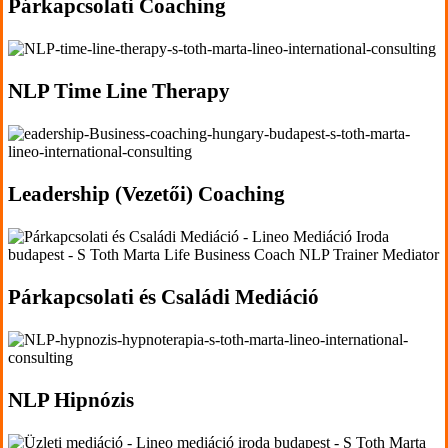
'.get_the_title().'
Párkapcsolati Coaching
'.get_the_title().'
NLP Time Line Therapy
'.get_the_title().'
Leadership (Vezetői) Coaching
'.get_the_title().'
Párkapcsolati és Családi Mediáció
'.get_the_title().'
NLP Hipnózis