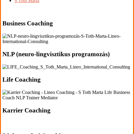
S Toth Marta
'.get_the_title().'
Business Coaching
'.get_the_title().'
NLP (neuro-lingvisztikus programozás)
'.get_the_title().'
Life Coaching
'.get_the_title().'
Karrier Coaching