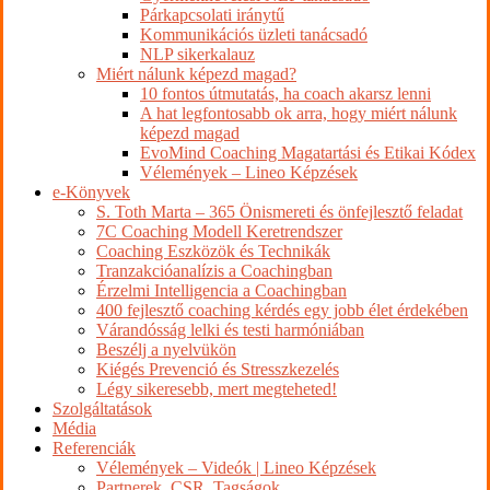
Párkapcsolati iránytű
Kommunikációs üzleti tanácsadó
NLP sikerkalauz
Miért nálunk képezd magad?
10 fontos útmutatás, ha coach akarsz lenni
A hat legfontosabb ok arra, hogy miért nálunk
képezd magad
EvoMind Coaching Magatartási és Etikai Kódex
Vélemények – Lineo Képzések
e-Könyvek
S. Toth Marta – 365 Önismereti és önfejlesztő feladat
7C Coaching Modell Keretrendszer
Coaching Eszközök és Technikák
Tranzakcióanalízis a Coachingban
Érzelmi Intelligencia a Coachingban
400 fejlesztő coaching kérdés egy jobb élet érdekében
Várandósság lelki és testi harmóniában
Beszélj a nyelvükön
Kiégés Prevenció és Stresszkezelés
Légy sikeresebb, mert megteheted!
Szolgáltatások
Média
Referenciák
Vélemények – Videók | Lineo Képzések
Partnerek, CSR, Tagságok