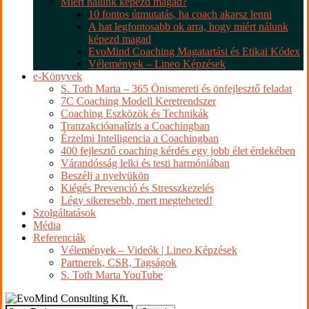
Miért nálunk képezd magad?
10 fontos útmutatás, ha coach akarsz lenni
A hat legfontosabb ok arra, hogy miért nálunk
képezd magad
EvoMind Coaching Magatartási és Etikai Kódex
Vélemények – Lineo Képzések
e-Könyvek
S. Toth Marta – 365 Önismereti és önfejlesztő feladat
7C Coaching Modell Keretrendszer
Coaching Eszközök és Technikák
Tranzakcióanalízis a Coachingban
Érzelmi Intelligencia a Coachingban
400 fejlesztő coaching kérdés egy jobb élet érdekében
Várandósság lelki és testi harmóniában
Beszélj a nyelvükön
Kiégés Prevenció és Stresszkezelés
Légy sikeresebb, mert megteheted!
Szolgáltatások
Média
Referenciák
Vélemények – Videók | Lineo Képzések
Partnerek, CSR, Tagságok
S. Toth Marta YouTube