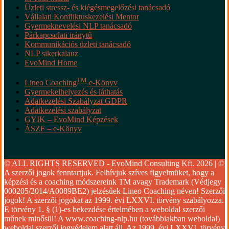
Üzleti stressz- és kiégésmegelőzési tanácsadó
Vállalati Konfliktuskezelési Mentor
Gyermeknevelési NLP tanácsadó
Párkapcsolati iránytű
Kommunikációs üzleti tanácsadó
NLP sikerkalauz
EvoMind Home
TM
Lineo Coaching
e-Könyv
Gyermekelhelyezés és láthatás
Adatkezelési Szabályzat GDPR
Adatkezelési szabályzat
GYIK – EvoMind Képzések
ÁSZF – e-Könyv
© ALL RIGHTS RESERVED - EvoMind Consulting Kft. 2026 | ©
A szerzői jogok fenntartjuk. Felhívjuk szíves figyelmüket, hogy a
képzési és a coaching módszereink TM avagy Trademark (Védjegy
000205/2014/A0089BE2) jelzésűek Lineo Coaching néven! Szerzői
jogok! A szerzői jogokat az 1999. évi LXXVI. törvény szabályozza.
E törvény 1. § (1)-es bekezdése értelmében a weboldal szerzői
műnek minősül! A www.coaching-nlp.hu (továbbiakban weboldal)
weboldal szerzői jogvédelem alatt áll. Az 1999. évi LXXVI. törvény