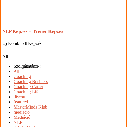
NLP Képzés + Tréner Képzés
Új Kombinált Képzés
All
Szolgáltatások:
All
Coaching
Coaching Business
Coaching Carier
Coaching Life
discount
featured
MasterMinds Klub
mediacio
Mediáció
NLP