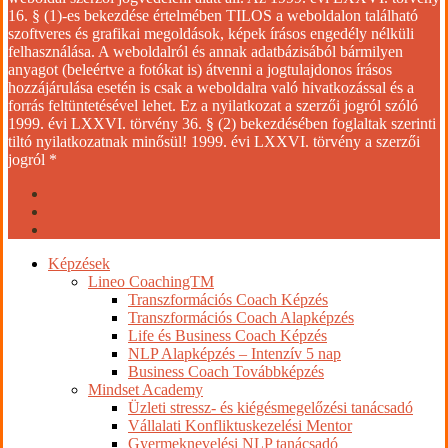
16. § (1)-es bekezdése értelmében TILOS a weboldalon található
szoftveres és grafikai megoldások, képek írásos engedély nélküli
felhasználása. A weboldalról és annak adatbázisából bármilyen
anyagot (beleértve a fotókat is) átvenni a jogtulajdonos írásos
hozzájárulása esetén is csak a weboldalra való hivatkozással és a
forrás feltüntetésével lehet. Ez a nyilatkozat a szerzői jogról szóló
1999. évi LXXVI. törvény 36. § (2) bekezdésében foglaltak szerinti
tiltó nyilatkozatnak minősül! 1999. évi LXXVI. törvény a szerzői
jogról *
facebook
youtube
instagram
Close
Képzések
Menu
Lineo CoachingTM
Transzformációs Coach Képzés
Transzformációs Coach Alapképzés
Life és Business Coach Képzés
NLP Alapképzés – Intenzív 5 nap
Business Coach Továbbképzés
Mindset Academy
Üzleti stressz- és kiégésmegelőzési tanácsadó
Vállalati Konfliktuskezelési Mentor
Gyermeknevelési NLP tanácsadó