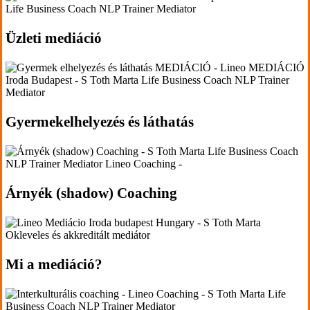
'.get_the_title().'
Üzleti mediáció
'.get_the_title().'
Gyermekelhelyezés és láthatás
'.get_the_title().'
Árnyék (shadow) Coaching
'.get_the_title().'
Mi a mediáció?