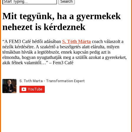
Search
Close
Search
Mit tegyünk, ha a gyermekek
nehezet is kérdeznek
“A FEM3 Café hétfői adásában
S. Tóth Márta
coach válaszolt a
nézők kérdéséire. A szakértő a beszélgetés alatt elárulta, milyen
témákban hívták a legtöbbször, ennek kapcsán pedig azt is
elmondta, hogyan nyugtathatják meg a szülők azokat a gyerekeket,
akik félnek valamitől…” – Fem3 Café
Play
Video