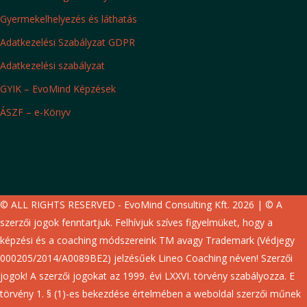
Gyermekelhelyezés és láthatás
Adatkezelési Szabályzat GDPR
Adatkezelési szabályzat
GYIK – EvoMind Képzések
ÁSZF – e-Könyv
© ALL RIGHTS RESERVED - EvoMind Consulting Kft. 2026 | © A
szerzői jogok fenntartjuk. Felhívjuk szíves figyelmüket, hogy a
képzési és a coaching módszereink TM avagy Trademark (Védjegy
000205/2014/A0089BE2) jelzésűek Lineo Coaching néven! Szerzői
jogok! A szerzői jogokat az 1999. évi LXXVI. törvény szabályozza. E
törvény 1. § (1)-es bekezdése értelmében a weboldal szerzői műnek