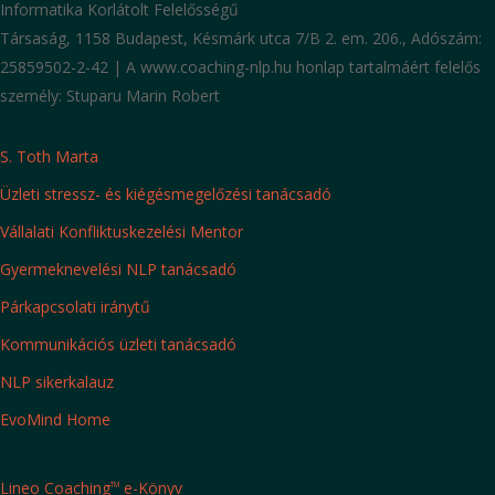
Informatika Korlátolt Felelősségű
Társaság, 1158 Budapest, Késmárk utca 7/B 2. em. 206., Adószám:
25859502-2-42 | A www.coaching-nlp.hu honlap tartalmáért felelős
személy: Stuparu Marin Robert
S. Toth Marta
Üzleti stressz- és kiégésmegelőzési tanácsadó
Vállalati Konfliktuskezelési Mentor
Gyermeknevelési NLP tanácsadó
Párkapcsolati iránytű
Kommunikációs üzleti tanácsadó
NLP sikerkalauz
EvoMind Home
Lineo Coaching
e-Könyv
TM