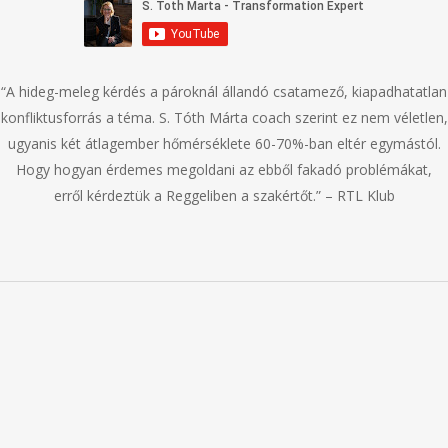
“A hideg-meleg kérdés a pároknál állandó csatamező, kiapadhatatlan
konfliktusforrás a téma. S. Tóth Márta coach szerint ez nem véletlen,
ugyanis két átlagember hőmérséklete 60-70%-ban eltér egymástól.
Hogy hogyan érdemes megoldani az ebből fakadó problémákat,
erről kérdeztük a Reggeliben a szakértőt.” – RTL Klub