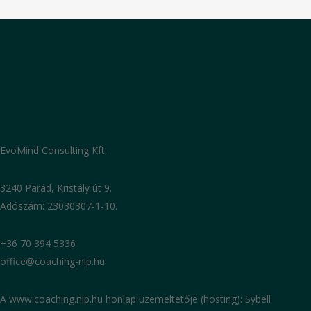
EvoMind Consulting Kft.
3240 Parád, Kristály út 9.
Adószám: 23030307-1-10.
+36 70 394 5336
office@coaching-nlp.hu
A www.coaching.nlp.hu honlap üzemeltetője (hosting): Sybell